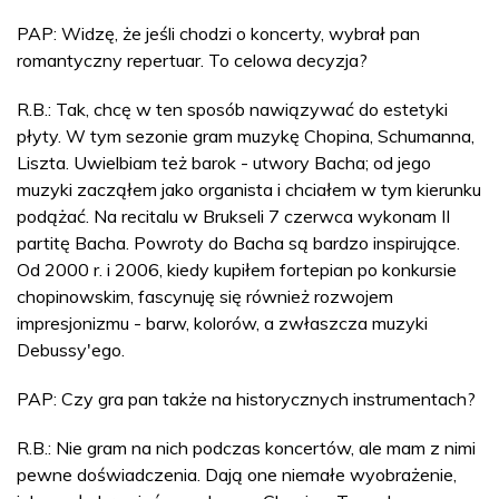
PAP: Widzę, że jeśli chodzi o koncerty, wybrał pan
romantyczny repertuar. To celowa decyzja?
R.B.: Tak, chcę w ten sposób nawiązywać do estetyki
płyty. W tym sezonie gram muzykę Chopina, Schumanna,
Liszta. Uwielbiam też barok - utwory Bacha; od jego
muzyki zacząłem jako organista i chciałem w tym kierunku
podążać. Na recitalu w Brukseli 7 czerwca wykonam II
partitę Bacha. Powroty do Bacha są bardzo inspirujące.
Od 2000 r. i 2006, kiedy kupiłem fortepian po konkursie
chopinowskim, fascynuję się również rozwojem
impresjonizmu - barw, kolorów, a zwłaszcza muzyki
Debussy'ego.
PAP: Czy gra pan także na historycznych instrumentach?
R.B.: Nie gram na nich podczas koncertów, ale mam z nimi
pewne doświadczenia. Dają one niemałe wyobrażenie,