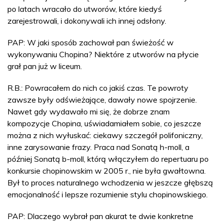
po latach wracało do utworów, które kiedyś
zarejestrowali, i dokonywali ich innej odsłony.
PAP: W jaki sposób zachował pan świeżość w
wykonywaniu Chopina? Niektóre z utworów na płycie
grał pan już w liceum.
R.B.: Powracałem do nich co jakiś czas. Te powroty
zawsze były odświeżające, dawały nowe spojrzenie.
Nawet gdy wydawało mi się, że dobrze znam
kompozycje Chopina, uświadamiałem sobie, co jeszcze
można z nich wyłuskać: ciekawy szczegół polifoniczny,
inne zarysowanie frazy. Praca nad Sonatą h-moll, a
później Sonatą b-moll, którą włączyłem do repertuaru po
konkursie chopinowskim w 2005 r., nie była gwałtowna.
Był to proces naturalnego wchodzenia w jeszcze głębszą
emocjonalność i lepsze rozumienie stylu chopinowskiego.
PAP: Dlaczego wybrał pan akurat te dwie konkretne