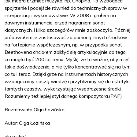
jak mogła brzmieć muzyka, np. Chopina. To wzbogaca
spojrzenie i podejście również do technicznych spraw w
interpretacji i wykonawstwie. W 2008 r. grałem na
dawnym instrumencie, przed nagraniem sonat
klasycznych, i kilka szczegółów mnie zaskoczyło. Później
próbowałem je zastosować za pomocą innych środków
na fortepianie współczesnym, np. w przypadku sonat
Beethovena chciałem zbliżyć się artykulacyjnie do tego,
co mogło być 200 lat temu. Myślę, że to ważne, aby mieć
takie doświadczenia, a nie tylko koncentrować się na tym,
co tu i teraz. Dzięki grze na instrumentach historycznych
wzbogacamy naszą wiedzę i przybliżamy się do estetyki
tamtych czasów, wykorzystując współczesne środki.
Rozumiemy też lepiej styl danego kompozytora.(PAP)
Rozmawiała Olga Łozińska
Autor: Olga Łozińska
oloz/ skp/