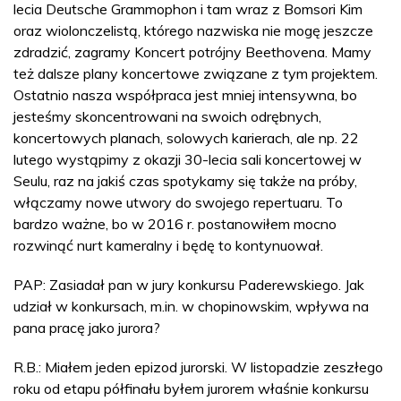
lecia Deutsche Grammophon i tam wraz z Bomsori Kim
oraz wiolonczelistą, którego nazwiska nie mogę jeszcze
zdradzić, zagramy Koncert potrójny Beethovena. Mamy
też dalsze plany koncertowe związane z tym projektem.
Ostatnio nasza współpraca jest mniej intensywna, bo
jesteśmy skoncentrowani na swoich odrębnych,
koncertowych planach, solowych karierach, ale np. 22
lutego wystąpimy z okazji 30-lecia sali koncertowej w
Seulu, raz na jakiś czas spotykamy się także na próby,
włączamy nowe utwory do swojego repertuaru. To
bardzo ważne, bo w 2016 r. postanowiłem mocno
rozwinąć nurt kameralny i będę to kontynuował.
PAP: Zasiadał pan w jury konkursu Paderewskiego. Jak
udział w konkursach, m.in. w chopinowskim, wpływa na
pana pracę jako jurora?
R.B.: Miałem jeden epizod jurorski. W listopadzie zeszłego
roku od etapu półfinału byłem jurorem właśnie konkursu