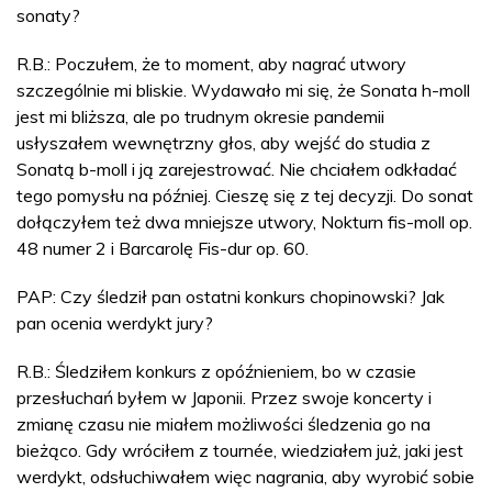
sonaty?
R.B.: Poczułem, że to moment, aby nagrać utwory
szczególnie mi bliskie. Wydawało mi się, że Sonata h-moll
jest mi bliższa, ale po trudnym okresie pandemii
usłyszałem wewnętrzny głos, aby wejść do studia z
Sonatą b-moll i ją zarejestrować. Nie chciałem odkładać
tego pomysłu na później. Cieszę się z tej decyzji. Do sonat
dołączyłem też dwa mniejsze utwory, Nokturn fis-moll op.
48 numer 2 i Barcarolę Fis-dur op. 60.
PAP: Czy śledził pan ostatni konkurs chopinowski? Jak
pan ocenia werdykt jury?
R.B.: Śledziłem konkurs z opóźnieniem, bo w czasie
przesłuchań byłem w Japonii. Przez swoje koncerty i
zmianę czasu nie miałem możliwości śledzenia go na
bieżąco. Gdy wróciłem z tournée, wiedziałem już, jaki jest
werdykt, odsłuchiwałem więc nagrania, aby wyrobić sobie