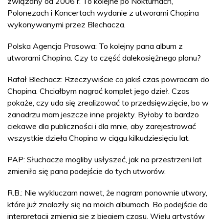
związany od 2006 r. To kolejne po Nokturnach,
Polonezach i Koncertach wydanie z utworami Chopina
wykonywanymi przez Blechacza.
Polska Agencja Prasowa: To kolejny pana album z
utworami Chopina. Czy to część dalekosiężnego planu?
Rafał Blechacz: Rzeczywiście co jakiś czas powracam do
Chopina. Chciałbym nagrać komplet jego dzieł. Czas
pokaże, czy uda się zrealizować to przedsięwzięcie, bo w
zanadrzu mam jeszcze inne projekty. Byłoby to bardzo
ciekawe dla publiczności i dla mnie, aby zarejestrować
wszystkie dzieła Chopina w ciągu kilkudziesięciu lat.
PAP: Słuchacze mogliby usłyszeć, jak na przestrzeni lat
zmieniło się pana podejście do tych utworów.
R.B.: Nie wykluczam nawet, że nagram ponownie utwory,
które już znalazły się na moich albumach. Bo podejście do
interpretacji zmienia się z biegiem czasu. Wielu artystów