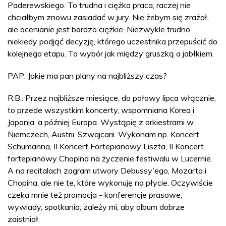
Paderewskiego. To trudna i ciężka praca, raczej nie
chciałbym znowu zasiadać w jury. Nie żebym się zrażał,
ale ocenianie jest bardzo ciężkie. Niezwykle trudno
niekiedy podjąć decyzję, którego uczestnika przepuścić do
kolejnego etapu. To wybór jak między gruszką a jabłkiem.
PAP: Jakie ma pan plany na najbliższy czas?
R.B.: Przez najbliższe miesiące, do połowy lipca włącznie,
to przede wszystkim koncerty, wspomniana Korea i
Japonia, a później Europa. Wystąpię z orkiestrami w
Niemczech, Austrii, Szwajcarii. Wykonam np. Koncert
Schumanna, II Koncert Fortepianowy Liszta, II Koncert
fortepianowy Chopina na życzenie festiwalu w Lucernie.
A na recitalach zagram utwory Debussy'ego, Mozarta i
Chopina, ale nie te, które wykonuję na płycie. Oczywiście
czeka mnie też promocja - konferencje prasowe,
wywiady, spotkania; zależy mi, aby album dobrze
zaistniał.