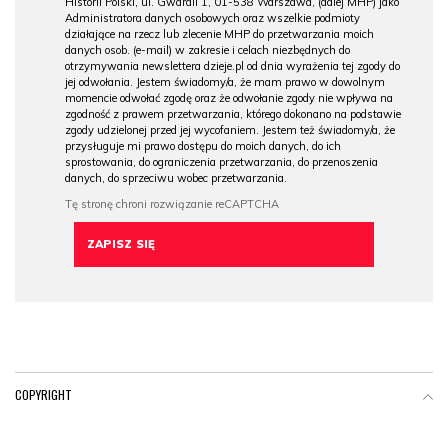
Historii Polski, ul. Gwardii 1, 01-538 Warszawa, (dalej MHP) jako
Administratora danych osobowych oraz wszelkie podmioty
działające na rzecz lub zlecenie MHP do przetwarzania moich
danych osob. (e-mail) w zakresie i celach niezbędnych do
otrzymywania newslettera dzieje.pl od dnia wyrażenia tej zgody do
jej odwołania. Jestem świadomy/a, że mam prawo w dowolnym
momencie odwołać zgodę oraz że odwołanie zgody nie wpływa na
zgodność z prawem przetwarzania, którego dokonano na podstawie
zgody udzielonej przed jej wycofaniem. Jestem też świadomy/a, że
przysługuje mi prawo dostępu do moich danych, do ich
sprostowania, do ograniczenia przetwarzania, do przenoszenia
danych, do sprzeciwu wobec przetwarzania.
COPYRIGHT