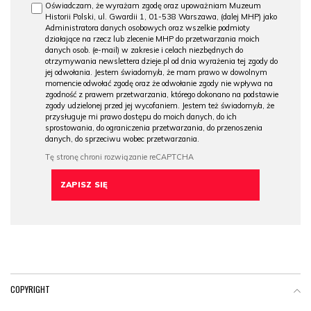
Oświadczam, że wyrażam zgodę oraz upoważniam Muzeum
Historii Polski, ul. Gwardii 1, 01-538 Warszawa, (dalej MHP) jako
Administratora danych osobowych oraz wszelkie podmioty
działające na rzecz lub zlecenie MHP do przetwarzania moich
danych osob. (e-mail) w zakresie i celach niezbędnych do
otrzymywania newslettera dzieje.pl od dnia wyrażenia tej zgody do
jej odwołania. Jestem świadomy/a, że mam prawo w dowolnym
momencie odwołać zgodę oraz że odwołanie zgody nie wpływa na
zgodność z prawem przetwarzania, którego dokonano na podstawie
zgody udzielonej przed jej wycofaniem. Jestem też świadomy/a, że
przysługuje mi prawo dostępu do moich danych, do ich
sprostowania, do ograniczenia przetwarzania, do przenoszenia
danych, do sprzeciwu wobec przetwarzania.
COPYRIGHT