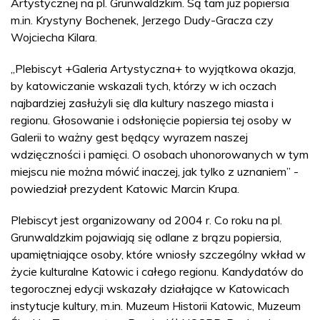
Artystycznej na pl. Grunwaldzkim. Są tam już popiersia
m.in. Krystyny Bochenek, Jerzego Dudy-Gracza czy
Wojciecha Kilara.
„Plebiscyt +Galeria Artystyczna+ to wyjątkowa okazja,
by katowiczanie wskazali tych, którzy w ich oczach
najbardziej zasłużyli się dla kultury naszego miasta i
regionu. Głosowanie i odsłonięcie popiersia tej osoby w
Galerii to ważny gest będący wyrazem naszej
wdzięczności i pamięci. O osobach uhonorowanych w tym
miejscu nie można mówić inaczej, jak tylko z uznaniem” -
powiedział prezydent Katowic Marcin Krupa.
Plebiscyt jest organizowany od 2004 r. Co roku na pl.
Grunwaldzkim pojawiają się odlane z brązu popiersia,
upamiętniające osoby, które wniosły szczególny wkład w
życie kulturalne Katowic i całego regionu. Kandydatów do
tegorocznej edycji wskazały działające w Katowicach
instytucje kultury, m.in. Muzeum Historii Katowic, Muzeum