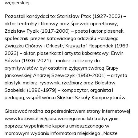
węgierskiej.
Pozostali kandydaci to: Stanisław Ptak (1927-2002) –
aktor teatralny i filmowy oraz śpiewak operetkowy;
Zdzisław Pyzik (1917-2000) – poeta i autor piosenek,
społecznik, prezes katowickiego oddziału Polskiego
Związku Chórów i Orkiestr; Krzysztof Respondek (1969-
2023) – aktor, piosenkarz i artysta kabaretowy; Erwin
Sówka (1936-2021) – malarz zaliczany do
prymitywistów, był ostatnim żyjącym twórcą Grupy
Jankowskiej; Andrzej Szewczyk (1950-2001) – artysta
plastyk, malarz, rysownik, rzeźbiarz oraz Bolesław
Szabelski (1896-1979) – kompozytor, organista i
pedagog, współtwórca Śląskiej Szkoły Kompozytorów.
Głosować można za pośrednictwem strony internetowej
www.katowice.eu/glosowaniegaleria lub tradycyjnie,
poprzez wypełnienie kuponu umieszczonego w
marcowym wydaniu informatora miejskiego „Nasze