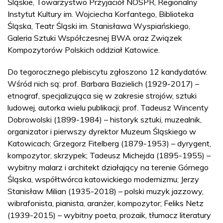
Śląskie, Towarzystwo Przyjaciół NOSPR, Regionalny
Instytut Kultury im. Wojciecha Korfantego, Biblioteka
Śląska, Teatr Śląski im. Stanisława Wyspiańskiego,
Galeria Sztuki Współczesnej BWA oraz Związek
Kompozytorów Polskich oddział Katowice.
Do tegorocznego plebiscytu zgłoszono 12 kandydatów.
Wśród nich są: prof. Barbara Bazielich (1929-2017) –
etnograf, specjalizująca się w zakresie strojów, sztuki
ludowej, autorka wielu publikacji; prof. Tadeusz Wincenty
Dobrowolski (1899-1984) – historyk sztuki, muzealnik,
organizator i pierwszy dyrektor Muzeum Śląskiego w
Katowicach; Grzegorz Fitelberg (1879-1953) – dyrygent,
kompozytor, skrzypek; Tadeusz Michejda (1895-1955) –
wybitny malarz i architekt działający na terenie Górnego
Śląska, współtwórca katowickiego modernizmu; Jerzy
Stanisław Milian (1935-2018) – polski muzyk jazzowy,
wibrafonista, pianista, aranżer, kompozytor; Feliks Netz
(1939-2015) – wybitny poeta, prozaik, tłumacz literatury