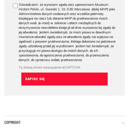
Oświadczam, że wyrażam zgodę oraz upoważniam Muzeum
Historii Polski, ul. Gwardii 1, 01-538 Warszawa, (dalej MHP) jako
Administratora danych osobowych oraz wszelkie podmioty
działające na rzecz lub zlecenie MHP do przetwarzania moich
danych osob. (e-mail) w zakresie i celach niezbędnych do
otrzymywania newslettera dzieje.pl od dnia wyrażenia tej zgody do
jej odwołania. Jestem świadomy/a, że mam prawo w dowolnym
momencie odwołać zgodę oraz że odwołanie zgody nie wpływa na
zgodność z prawem przetwarzania, którego dokonano na podstawie
zgody udzielonej przed jej wycofaniem. Jestem też świadomy/a, że
przysługuje mi prawo dostępu do moich danych, do ich
sprostowania, do ograniczenia przetwarzania, do przenoszenia
danych, do sprzeciwu wobec przetwarzania.
COPYRIGHT