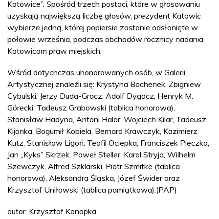
Katowice”. Spośród trzech postaci, które w głosowaniu
uzyskają największą liczbę głosów, prezydent Katowic
wybierze jedną, której popiersie zostanie odsłonięte w
połowie września, podczas obchodów rocznicy nadania
Katowicom praw miejskich.
Wśród dotychczas uhonorowanych osób, w Galerii
Artystycznej znaleźli się: Krystyna Bochenek, Zbigniew
Cybulski, Jerzy Duda-Gracz, Adolf Dygacz, Henryk M.
Górecki, Tadeusz Grabowski (tablica honorowa),
Stanisław Hadyna, Antoni Halor, Wojciech Kilar, Tadeusz
Kijonka, Bogumił Kobiela, Bernard Krawczyk, Kazimierz
Kutz, Stanisław Ligoń, Teofil Ociepka, Franciszek Pieczka,
Jan „Kyks” Skrzek, Paweł Steller, Karol Stryja, Wilhelm
Szewczyk, Alfred Szklarski, Piotr Szmitke (tablica
honorowa), Aleksandra Śląska, Józef Świder oraz
Krzysztof Uniłowski (tablica pamiątkowa).(PAP)
autor: Krzysztof Konopka