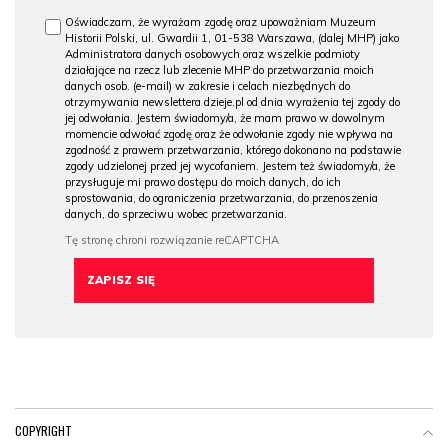
Oświadczam, że wyrażam zgodę oraz upoważniam Muzeum
Historii Polski, ul. Gwardii 1, 01-538 Warszawa, (dalej MHP) jako
Administratora danych osobowych oraz wszelkie podmioty
działające na rzecz lub zlecenie MHP do przetwarzania moich
danych osob. (e-mail) w zakresie i celach niezbędnych do
otrzymywania newslettera dzieje.pl od dnia wyrażenia tej zgody do
jej odwołania. Jestem świadomy/a, że mam prawo w dowolnym
momencie odwołać zgodę oraz że odwołanie zgody nie wpływa na
zgodność z prawem przetwarzania, którego dokonano na podstawie
zgody udzielonej przed jej wycofaniem. Jestem też świadomy/a, że
przysługuje mi prawo dostępu do moich danych, do ich
sprostowania, do ograniczenia przetwarzania, do przenoszenia
danych, do sprzeciwu wobec przetwarzania.
COPYRIGHT