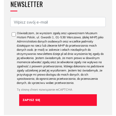
NEWSLETTER
Oświadczam, że wyrażam zgodę oraz upoważniam Muzeum
Historii Polski, ul. Gwardii 1, 01-538 Warszawa, (dalej MHP) jako
Administratora danych osobowych oraz wszelkie podmioty
działające na rzecz lub zlecenie MHP do przetwarzania moich
danych osob. (e-mail) w zakresie i celach niezbędnych do
otrzymywania newslettera dzieje.pl od dnia wyrażenia tej zgody do
jej odwołania. Jestem świadomy/a, że mam prawo w dowolnym
momencie odwołać zgodę oraz że odwołanie zgody nie wpływa na
zgodność z prawem przetwarzania, którego dokonano na podstawie
zgody udzielonej przed jej wycofaniem. Jestem też świadomy/a, że
przysługuje mi prawo dostępu do moich danych, do ich
sprostowania, do ograniczenia przetwarzania, do przenoszenia
danych, do sprzeciwu wobec przetwarzania.