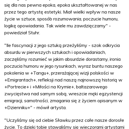
się dla nas pewna epoka, epoka ukształtowanej w nas
przez tego artystę estetyki. Miał wielki wpływ na nasze
życie w sztuce, sposób rozumowania, poczucie humoru,
logikę opowiadania. Tak wiele mu zawdzięczamy" -
powiedział Stuhr.
"Ile fascynacji z jego sztuką przeżyliśmy - szok odkrycia
absurdu w pierwszych sztukach i opowiadaniach,
zaczęliśmy rozumieć w jakim absurdzie dorastamy, ironia
poczucia humoru w jego rysunkach, wyraz buntu naszego
pokolenia w +Tangu+, przerażającej wizji polskości w
+Emigrantach+, refleksji nad naszą najnowszą historią w
+Portrecie+ i +Miłości na Krymie+, baltazarowego
zwycięstwa nad samym sobą, wreszcie męki egzystencji
emigracji, samotności, zmagania się z życiem opisanym w
+Dzienniku+" - mówił artysta.
"Uczyliśmy się od ciebie Sławku przez całe nasze dorosłe
życie. To dzięki tobie stawaliśmy się wieczorami artystami