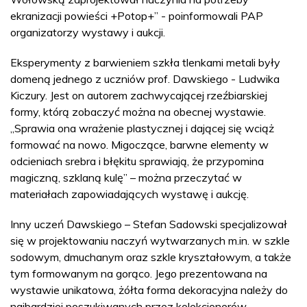
ekranizacji powieści +Potop+” - poinformowali PAP
organizatorzy wystawy i aukcji.
Eksperymenty z barwieniem szkła tlenkami metali były
domeną jednego z uczniów prof. Dawskiego - Ludwika
Kiczury. Jest on autorem zachwycającej rzeźbiarskiej
formy, którą zobaczyć można na obecnej wystawie.
„Sprawia ona wrażenie plastycznej i dającej się wciąż
formować na nowo. Migoczące, barwne elementy w
odcieniach srebra i błękitu sprawiają, że przypomina
magiczną, szklaną kulę” – można przeczytać w
materiałach zapowiadających wystawę i aukcję.
Inny uczeń Dawskiego – Stefan Sadowski specjalizował
się w projektowaniu naczyń wytwarzanych m.in. w szkle
sodowym, dmuchanym oraz szkle kryształowym, a także
tym formowanym na gorąco. Jego prezentowana na
wystawie unikatowa, żółta forma dekoracyjna należy do
najbardziej poszukiwanych przez kolekcjonerów.