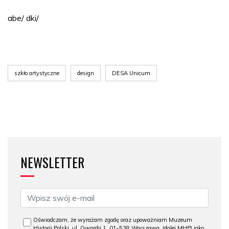
abe/ dki/
szkło artystyczne
design
DESA Unicum
NEWSLETTER
Oświadczam, że wyrażam zgodę oraz upoważniam Muzeum
Historii Polski, ul. Gwardii 1, 01-538 Warszawa, (dalej MHP) jako