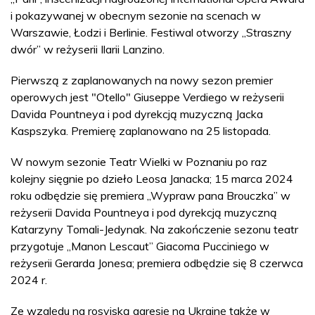
i pokazywanej w obecnym sezonie na scenach w
Warszawie, Łodzi i Berlinie. Festiwal otworzy „Straszny
dwór” w reżyserii Ilarii Lanzino.
Pierwszą z zaplanowanych na nowy sezon premier
operowych jest "Otello" Giuseppe Verdiego w reżyserii
Davida Pountneya i pod dyrekcją muzyczną Jacka
Kaspszyka. Premierę zaplanowano na 25 listopada.
W nowym sezonie Teatr Wielki w Poznaniu po raz
kolejny sięgnie po dzieło Leosa Janacka; 15 marca 2024
roku odbędzie się premiera „Wypraw pana Brouczka” w
reżyserii Davida Pountneya i pod dyrekcją muzyczną
Katarzyny Tomali-Jedynak. Na zakończenie sezonu teatr
przygotuje „Manon Lescaut” Giacoma Pucciniego w
reżyserii Gerarda Jonesa; premiera odbędzie się 8 czerwca
2024 r.
Ze względu na rosyjską agresję na Ukrainę także w