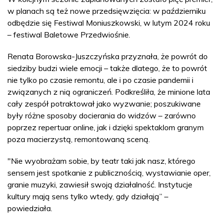
w planach są też nowe przedsięwzięcia: w październiku
odbędzie się Festiwal Moniuszkowski, w lutym 2024 roku
– festiwal Baletowe Przedwiośnie.
Renata Borowska-Juszczyńska przyznała, że powrót do
siedziby budzi wiele emocji – także dlatego, że to powrót
nie tylko po czasie remontu, ale i po czasie pandemii i
związanych z nią ograniczeń. Podkreśliła, że minione lata
cały zespół potraktował jako wyzwanie; poszukiwane
były różne sposoby docierania do widzów – zarówno
poprzez repertuar online, jak i dzięki spektaklom granym
poza macierzystą, remontowaną sceną.
"Nie wyobrażam sobie, by teatr taki jak nasz, którego
sensem jest spotkanie z publicznością, wystawianie oper,
granie muzyki, zawiesił swoją działalność. Instytucje
kultury mają sens tylko wtedy, gdy działają” –
powiedziała.