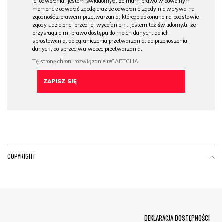
jej odwołania. Jestem świadomy/a, że mam prawo w dowolnym
momencie odwołać zgodę oraz że odwołanie zgody nie wpływa na
zgodność z prawem przetwarzania, którego dokonano na podstawie
zgody udzielonej przed jej wycofaniem. Jestem też świadomy/a, że
przysługuje mi prawo dostępu do moich danych, do ich
sprostowania, do ograniczenia przetwarzania, do przenoszenia
danych, do sprzeciwu wobec przetwarzania.
COPYRIGHT
Menu Footer
DEKLARACJA DOSTĘPNOŚCI