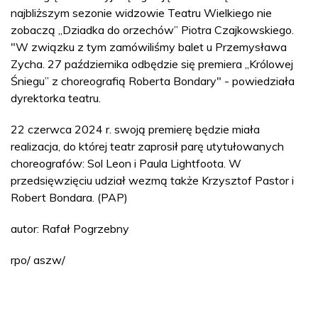
najbliższym sezonie widzowie Teatru Wielkiego nie
zobaczą „Dziadka do orzechów” Piotra Czajkowskiego.
"W związku z tym zamówiliśmy balet u Przemysława
Zycha. 27 października odbędzie się premiera „Królowej
Śniegu” z choreografią Roberta Bondary" - powiedziała
dyrektorka teatru.
22 czerwca 2024 r. swoją premierę będzie miała
realizacja, do której teatr zaprosił parę utytułowanych
choreografów: Sol Leon i Paula Lightfoota. W
przedsięwzięciu udział wezmą także Krzysztof Pastor i
Robert Bondara. (PAP)
autor: Rafał Pogrzebny
rpo/ aszw/