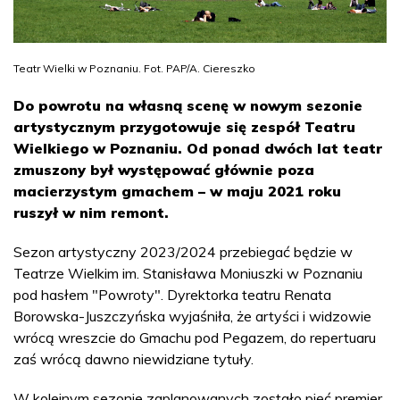
Teatr Wielki w Poznaniu. Fot. PAP/A. Ciereszko
Do powrotu na własną scenę w nowym sezonie
artystycznym przygotowuje się zespół Teatru
Wielkiego w Poznaniu. Od ponad dwóch lat teatr
zmuszony był występować głównie poza
macierzystym gmachem – w maju 2021 roku
ruszył w nim remont.
Sezon artystyczny 2023/2024 przebiegać będzie w
Teatrze Wielkim im. Stanisława Moniuszki w Poznaniu
pod hasłem "Powroty". Dyrektorka teatru Renata
Borowska-Juszczyńska wyjaśniła, że artyści i widzowie
wrócą wreszcie do Gmachu pod Pegazem, do repertuaru
zaś wrócą dawno niewidziane tytuły.
W kolejnym sezonie zaplanowanych zostało pięć premier,