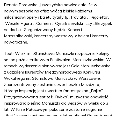
Renata Borowska-Juszczyńska powiedziała, że w
nowym sezonie na afisz wrócą bliskie każdemu
miłośnikowi opery i baletu tytuły tj. „Traviata”, „Rigoletto”,
„Wesele Figara”, „Carmen”, „Cyrulik sewilski” czy „Skrzypek
na dachu”. Zorganizowany będzie Koncert
Marszałkowski, koncert sylwestrowy z balem i koncerty
noworoczne.
Teatr Wielki im. Stanisława Moniuszki rozpocznie kolejny
sezon październikowym Festiwalem Moniuszkowskim. W
ramach wydarzenia planowana jest Gala Moniuszkowska
z udziałem laureatów Międzynarodowego Konkursu
Wokalnego im. Stanisława Moniuszki w Warszawie.
Zaprezentowany zostanie utwór Leszka Możdżera,
którego inspiracją jest uwertura fantastyczna „Bajka”.
Przygotowywana jest też „Rybka”, muzyczna opowieść
inspirowana pieśnią Moniuszki dla widzów w wieku do 3
lat. W Kinie Pałacowym pokazane zostanie nagranie
„Parii”, inscenizacji nagrodzonej International Opera Award