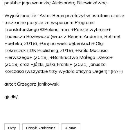
poślubić jego wnuczkę Aleksandrę Billewiczównę.
Wyjaśniono, że "Astrit Beqiri przełożył w ostatnim czasie
także inne pozycje ze wsparciem Programu
Translatorskiego ©Poland, m.in. +Poezje wybrane+
Tadeusza Różewicza (wraz z Benem Andonim, Botimet
Poeteka, 2018), +Grę na wielu bębenkach+ Olgi
Tokarczuk (IDK Publishing, 2019), +Króla Maciusia
Pierwszego+ (2018), +Bankructwo Małego Dżeka+
(2019) oraz +Józki, Jaśki, Franki+ (2021) Janusza
Korczaka (wszystkie trzy wydała oficyna Uegen)".(PAP)
autor: Grzegorz Janikowski
gj/ dki/
Potop
Henryk Sienkiewicz
Albania