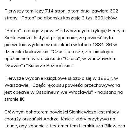
Pierwszy tom liczy 714 stron, a tom drugi zawiera 602
strony. "Potop" po albańsku kosztuje 3 tys. 600 leków.
"Potop" to druga z powieści tworzących Trylogię Henryka
Sienkiewicza. Instytut przypomniał, że powieść była
pierwotnie wydana w odcinkach w latach 1884–86 w
dzienniku krakowskim "Czas", a także, z minimalnym
opóźnieniem w stosunku do "Czasu", w warszawskim
"Słowie" i "Kurierze Poznańskim".
Pierwsze wydanie książkowe ukazało się w 1886 r. w
Warszawie. "Część rękopisu powieści przechowywana
jest obecnie w Ossolineum we Wrocławiu" - napisano na
stronie IK.
Głównym bohaterem powieści Sienkiewicza jest młody
chorąży orszański Andrzej Kmicic, który przybywa na
Laudę, aby zgodnie z testamentem Herakliusza Billewicza