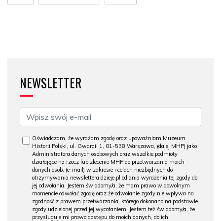
NEWSLETTER
Oświadczam, że wyrażam zgodę oraz upoważniam Muzeum
Historii Polski, ul. Gwardii 1, 01-538 Warszawa, (dalej MHP) jako
Administratora danych osobowych oraz wszelkie podmioty
działające na rzecz lub zlecenie MHP do przetwarzania moich
danych osob. (e-mail) w zakresie i celach niezbędnych do
otrzymywania newslettera dzieje.pl od dnia wyrażenia tej zgody do
jej odwołania. Jestem świadomy/a, że mam prawo w dowolnym
momencie odwołać zgodę oraz że odwołanie zgody nie wpływa na
zgodność z prawem przetwarzania, którego dokonano na podstawie
zgody udzielonej przed jej wycofaniem. Jestem też świadomy/a, że
przysługuje mi prawo dostępu do moich danych, do ich