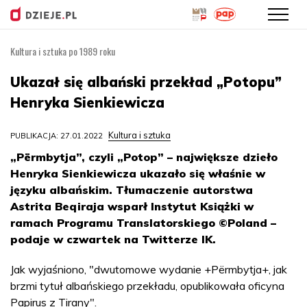
Kultura i sztuka po 1989 roku
Przejdź
do
Ukazał się albański przekład „Potopu”
treści
Henryka Sienkiewicza
Kultura i sztuka
PUBLIKACJA: 27.01.2022
„Përmbytja”, czyli „Potop” – największe dzieło
Henryka Sienkiewicza ukazało się właśnie w
języku albańskim. Tłumaczenie autorstwa
Astrita Beqiraja wsparł Instytut Książki w
ramach Programu Translatorskiego ©Poland –
podaje w czwartek na Twitterze IK.
Jak wyjaśniono, "dwutomowe wydanie +Përmbytja+, jak
brzmi tytuł albańskiego przekładu, opublikowała oficyna
Papirus z Tirany".