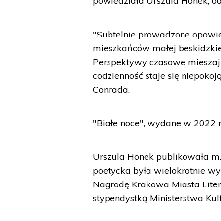
powiedziała Urszula Honek, od
"Subtelnie prowadzone opowie
mieszkańców małej beskidzkiej
Perspektywy czasowe mieszają
codzienność staje się niepokoj
Conrada.
"Białe noce", wydane w 2022 r.
Urszula Honek publikowała m.
poetycka była wielokrotnie wy
Nagrodę Krakowa Miasta Lite
stypendystką Ministerstwa Kul