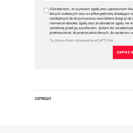
Oświadczam, że wyrażam zgodę oraz upoważniam Muzeu
danych osobowych oraz wszelkie podmioty działające na
niezbędnych do otrzymywania newslettera dzieje.pl od
momencie odwołać zgodę oraz że odwołanie zgody nie 
udzielonej przed jej wycofaniem. Jestem też świadomy/a
przetwarzania, do przenoszenia danych, do sprzeciwu 
COPYRIGHT