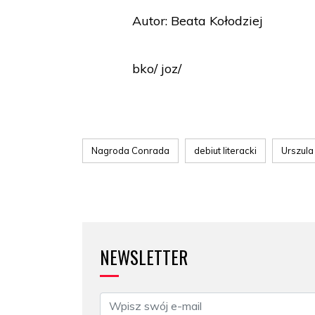
Autor: Beata Kołodziej
bko/ joz/
Nagroda Conrada
debiut literacki
Urszul
NEWSLETTER