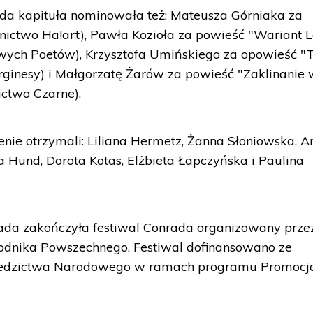
da kapituła nominowała też: Mateusza Górniaka za
nictwo Ha!art), Pawła Kozioła za powieść "Wariant 
ywych Poetów), Krzysztofa Umińskiego za opowieść "
inesy) i Małgorzatę Żarów za powieść "Zaklinanie
ctwo Czarne).
nie otrzymali: Liliana Hermetz, Żanna Słoniowska, A
a Hund, Dorota Kotas, Elżbieta Łapczyńska i Paulina
da zakończyła festiwal Conrada organizowany prze
odnika Powszechnego. Festiwal dofinansowano ze
Dziedzictwa Narodowego w ramach programu Promocj