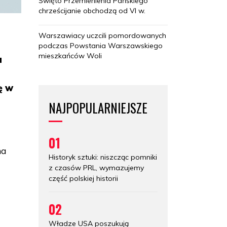
Święto Przemienienia Pańskiego
chrześcijanie obchodzą od VI w.
Warszawiacy uczcili pomordowanych
podczas Powstania Warszawskiego
mieszkańców Woli
a
ę w
NAJPOPULARNIEJSZE
01
na
Historyk sztuki: niszcząc pomniki
z czasów PRL, wymazujemy
część polskiej historii
02
Władze USA poszukują