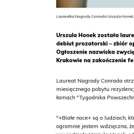
Laureatka Nagrody Conrada Urszula Honek.
Urszula Honek została laur
debiut prozatorski – zbiór
Ogłoszenie nazwiska zwycięż
Krakowie na zakończenie fe
Laureat Nagrody Conrada otrzym
miesięcznego pobytu rezydenc
łamach "Tygodnika Powszechne
"+Białe noce+ są o ludziach, k
ogromnie jestem wdzięczna, ż