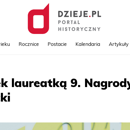
ieku
Rocznice
Postacie
Kalendaria
Artykuły
Przejdź
do
treści
k laureatką 9. Nagrod
ki