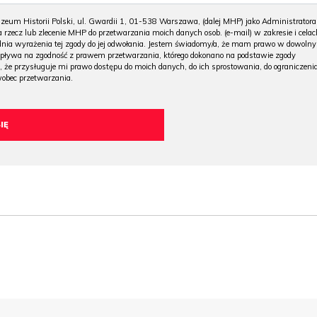
m Historii Polski, ul. Gwardii 1, 01-538 Warszawa, (dalej MHP) jako Administratora
 rzecz lub zlecenie MHP do przetwarzania moich danych osob. (e-mail) w zakresie i celac
 dnia wyrażenia tej zgody do jej odwołania. Jestem świadomy/a, że mam prawo w dowoln
wpływa na zgodność z prawem przetwarzania, którego dokonano na podstawie zgody
, że przysługuje mi prawo dostępu do moich danych, do ich sprostowania, do ograniczeni
wobec przetwarzania.