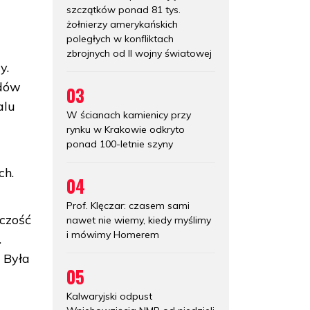
szczątków ponad 81 tys.
żołnierzy amerykańskich
poległych w konfliktach
zbrojnych od II wojny światowej
y.
odów
03
alu
W ścianach kamienicy przy
rynku w Krakowie odkryto
ponad 100-letnie szyny
ch.
04
Prof. Klęczar: czasem sami
rczość
nawet nie wiemy, kiedy myślimy
i mówimy Homerem
.
 Była
05
Kalwaryjski odpust