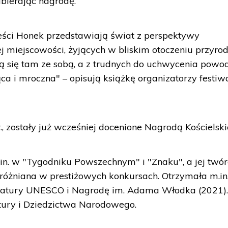
bierając nagrodę.
ści Honek przedstawiają świat z perspektywy
 miejscowości, żyjących w bliskim otoczeniu przyrod
 się tam ze sobą, a z trudnych do uchwycenia pow
ąca i mroczna" – opisują książkę organizatorzy festiw
, zostały już wcześniej docenione Nagrodą Kościelski
in. w "Tygodniku Powszechnym" i "Znaku", a jej twó
różniana w prestiżowych konkursach. Otrzymała m.in
ratury UNESCO i Nagrodę im. Adama Włodka (2021).
tury i Dziedzictwa Narodowego.