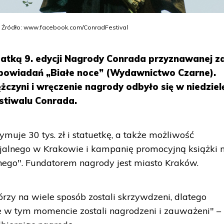
 Źródło: www.facebook.com/ConradFestival
eatką 9. edycji Nagrody Conrada przyznawanej z
 opowiadań „Białe noce” (Wydawnictwo Czarne).
czyni i wręczenie nagrody odbyło się w niedziel
stiwalu Conrada.
uje 30 tys. zł i statuetkę, a także możliwość
jalnego w Krakowie i kampanię promocyjną książki 
go". Fundatorem nagrody jest miasto Kraków.
tórzy na wiele sposób zostali skrzywdzeni, dlatego
e w tym momencie zostali nagrodzeni i zauważeni" –