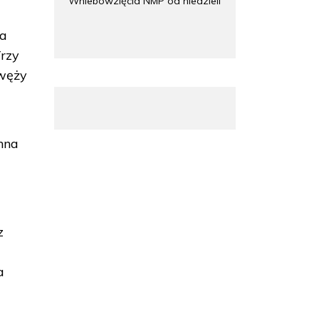
Wniebowzięcia NMP od niedzieli
La
Trzy
 węży
nna
z
a