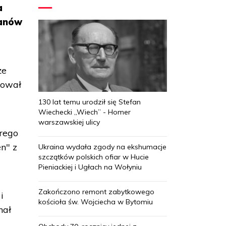
a
fanów
że
iował
130 lat temu urodził się Stefan
Wiechecki „Wiech” - Homer
warszawskiej ulicy
órego
n" z
Ukraina wydała zgody na ekshumacje
szczątków polskich ofiar w Hucie
Pieniackiej i Ugłach na Wołyniu
Zakończono remont zabytkowego
i
kościoła św. Wojciecha w Bytomiu
nał