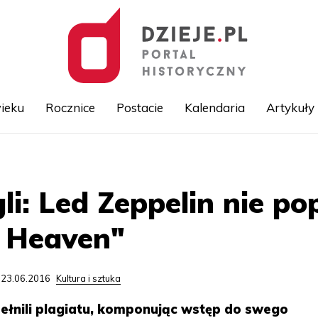
ieku
Rocznice
Postacie
Kalendaria
Artykuły
Przejdź
do
treści
i: Led Zeppelin nie po
o Heaven"
 23.06.2016
Kultura i sztuka
pełnili plagiatu, komponując wstęp do swego