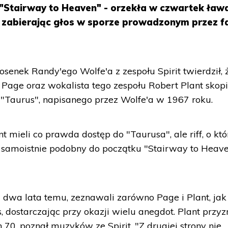
"Stairway to Heaven" - orzekła w czwartek ław
, zabierając głos w sporze prowadzonym przez 
senek Randy'ego Wolfe'a z zespołu Spirit twierdził, 
 Page oraz wokalista tego zespołu Robert Plant skop
u "Taurus", napisanego przez Wolfe'a w 1967 roku.
ant mieli co prawda dostęp do "Taurusa", ale riff, o kt
ył samoistnie podobny do początku "Stairway to Heave
ę dwa lata temu, zeznawali zarówno Page i Plant, jak 
s, dostarczając przy okazji wielu anegdot. Plant przyz
h 70. poznał muzyków ze Spirit. "Z drugiej strony nie