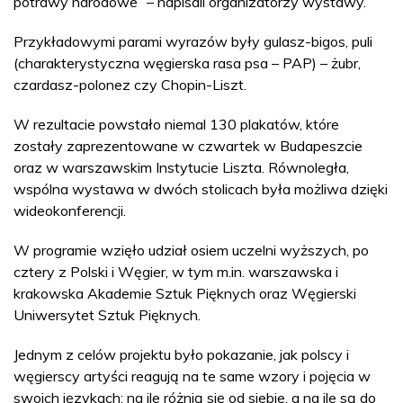
potrawy narodowe” – napisali organizatorzy wystawy.
Przykładowymi parami wyrazów były gulasz-bigos, puli
(charakterystyczna węgierska rasa psa – PAP) – żubr,
czardasz-polonez czy Chopin-Liszt.
W rezultacie powstało niemal 130 plakatów, które
zostały zaprezentowane w czwartek w Budapeszcie
oraz w warszawskim Instytucie Liszta. Równoległa,
wspólna wystawa w dwóch stolicach była możliwa dzięki
wideokonferencji.
W programie wzięło udział osiem uczelni wyższych, po
cztery z Polski i Węgier, w tym m.in. warszawska i
krakowska Akademie Sztuk Pięknych oraz Węgierski
Uniwersytet Sztuk Pięknych.
Jednym z celów projektu było pokazanie, jak polscy i
węgierscy artyści reagują na te same wzory i pojęcia w
swoich językach; na ile różnią się od siebie, a na ile są do