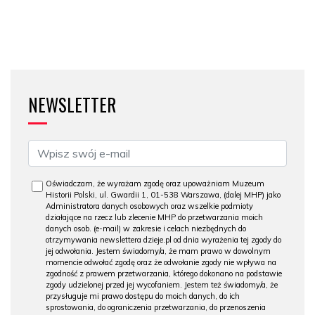
NEWSLETTER
Oświadczam, że wyrażam zgodę oraz upoważniam Muzeum
Historii Polski, ul. Gwardii 1, 01-538 Warszawa, (dalej MHP) jako
Administratora danych osobowych oraz wszelkie podmioty
działające na rzecz lub zlecenie MHP do przetwarzania moich
danych osob. (e-mail) w zakresie i celach niezbędnych do
otrzymywania newslettera dzieje.pl od dnia wyrażenia tej zgody do
jej odwołania. Jestem świadomy/a, że mam prawo w dowolnym
momencie odwołać zgodę oraz że odwołanie zgody nie wpływa na
zgodność z prawem przetwarzania, którego dokonano na podstawie
zgody udzielonej przed jej wycofaniem. Jestem też świadomy/a, że
przysługuje mi prawo dostępu do moich danych, do ich
sprostowania, do ograniczenia przetwarzania, do przenoszenia