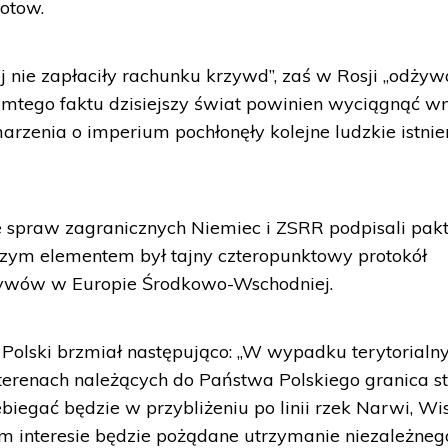
otow.
j nie zapłaciły rachunku krzywd”, zaś w Rosji „odżyw
tamtego faktu dzisiejszy świat powinien wyciągnąć wn
marzenia o imperium pochłonęły kolejne ludzkie istnie
ie spraw zagranicznych Niemiec i ZSRR podpisali pakt
jszym elementem był tajny czteropunktowy protokół
ływów w Europie Środkowo-Wschodniej.
Polski brzmiał następująco: „W wypadku terytorialny
 terenach należących do Państwa Polskiego granica st
iegać będzie w przybliżeniu po linii rzek Narwi, Wis
m interesie będzie pożądane utrzymanie niezależneg