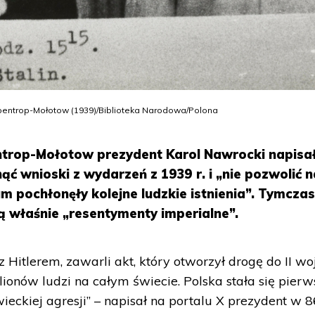
ibbentrop-Mołotow (1939)/Biblioteka Narodowa/Polona
ntrop-Mołotow prezydent Karol Nawrocki napisał
ć wnioski z wydarzeń z 1939 r. i „nie pozwolić n
m pochłonęły kolejne ludzkie istnienia”. Tymcza
ją właśnie „resentymenty imperialne”.
z Hitlerem, zawarli akt, który otworzył drogę do II wo
lionów ludzi na całym świecie. Polska stała się pier
ieckiej agresji” – napisał na portalu X prezydent w 8