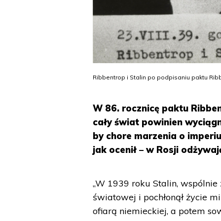
Ribbentrop i Stalin po podpisaniu paktu R
W 86. rocznicę paktu Ribbe
cały świat powinien wyciągną
by chore marzenia o imperiu
jak ocenił – w Rosji odżywa
„W 1939 roku Stalin, wspólnie 
światowej i pochłonął życie mi
ofiarą niemieckiej, a potem sow