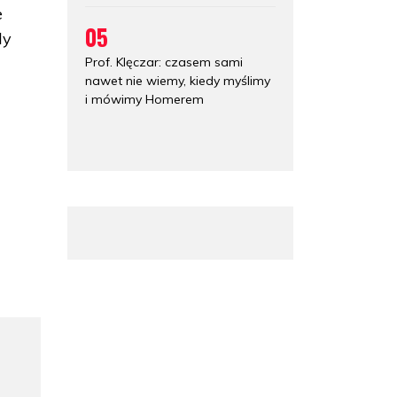
e
05
dy
Prof. Klęczar: czasem sami
nawet nie wiemy, kiedy myślimy
i mówimy Homerem