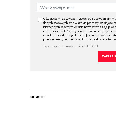
Oświadczam, że wyrażam zgodę oraz upoważniam Muzeu
danych osobowych oraz wszelkie podmioty działające na
niezbędnych do otrzymywania newslettera dzieje.pl od
momencie odwołać zgodę oraz że odwołanie zgody nie 
udzielonej przed jej wycofaniem. Jestem też świadomy/a
przetwarzania, do przenoszenia danych, do sprzeciwu 
COPYRIGHT