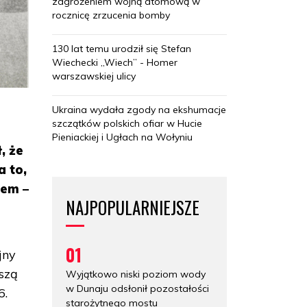
zagrożeniem wojną atomową w
rocznicę zrzucenia bomby
130 lat temu urodził się Stefan
Wiechecki „Wiech” - Homer
warszawskiej ulicy
Ukraina wydała zgody na ekshumacje
szczątków polskich ofiar w Hucie
Pieniackiej i Ugłach na Wołyniu
, że
a to,
sem –
NAJPOPULARNIEJSZE
01
jny
wszą
Wyjątkowo niski poziom wody
w Dunaju odsłonił pozostałości
6.
starożytnego mostu