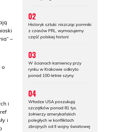
02
ają
Historyk sztuki: niszcząc pomniki
ioski
z czasów PRL, wymazujemy
część polskiej historii
nia” –
03
W ścianach kamienicy przy
 o
rynku w Krakowie odkryto
ponad 100-letnie szyny
04
Władze USA poszukują
ch i
szczątków ponad 81 tys.
ref
żołnierzy amerykańskich
ły i
poległych w konfliktach
zbrojnych od II wojny światowej
o