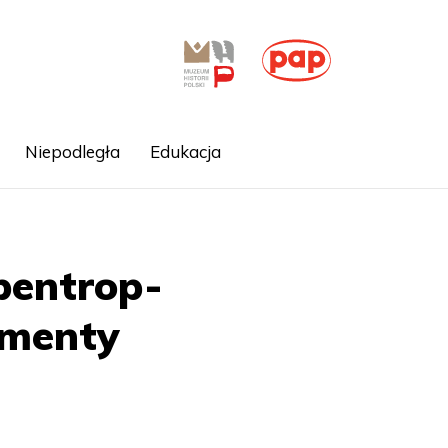
Niepodległa
Edukacja
bentrop-
ymenty