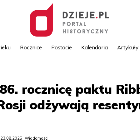
ieku
Rocznice
Postacie
Kalendaria
Artykuły
Przejdź
do
treści
86. rocznicę paktu Rib
Rosji odżywają resent
 23.08.2025
Wiadomości