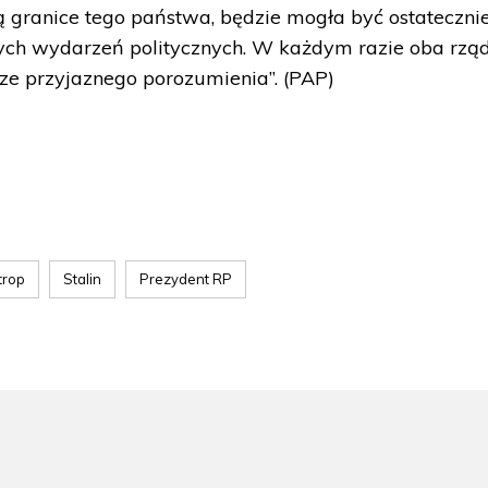
ą granice tego państwa, będzie mogła być ostateczni
zych wydarzeń politycznych. W każdym razie oba rzą
dze przyjaznego porozumienia”. (PAP)
trop
Stalin
Prezydent RP