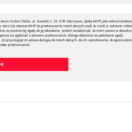
m Historii Polski, ul. Gwardii 1, 01-538 Warszawa, (dalej MHP) jako Administratora
 rzecz lub zlecenie MHP do przetwarzania moich danych osob. (e-mail) w zakresie i celac
 dnia wyrażenia tej zgody do jej odwołania. Jestem świadomy/a, że mam prawo w dowoln
wpływa na zgodność z prawem przetwarzania, którego dokonano na podstawie zgody
, że przysługuje mi prawo dostępu do moich danych, do ich sprostowania, do ograniczeni
wobec przetwarzania.