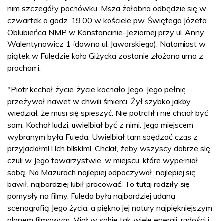
nim szczegóły pochówku. Msza żałobna odbędzie się w
czwartek o godz. 19.00 w kościele pw. Świętego Józefa
Oblubieńca NMP w Konstancinie-Jeziornej przy ul. Anny
Walentynowicz 1 (dawna ul. Jaworskiego). Natomiast w
piątek w Fuledzie koło Giżycka zostanie złożona urna z
prochami.
"Piotr kochał życie, życie kochało Jego. Jego pełnię
przeżywał nawet w chwili śmierci. Żył szybko jakby
wiedział, że musi się spieszyć. Nie potrafił i nie chciał być
sam. Kochał ludzi, uwielbiał być z nimi. Jego miejscem
wybranym była Fuleda. Uwielbiał tam spędzać czas z
przyjaciółmi i ich bliskimi. Chciał, żeby wszyscy dobrze się
czuli w Jego towarzystwie, w miejscu, które wypełniał
sobą. Na Mazurach najlepiej odpoczywał, najlepiej się
bawił, najbardziej lubił pracować. To tutaj rodziły się
pomysły na filmy. Fuleda była najbardziej udaną
scenografią Jego życia, a piękno jej natury najpiękniejszym
planem filmowym. Miał w sobie tak wiele energii, radości i