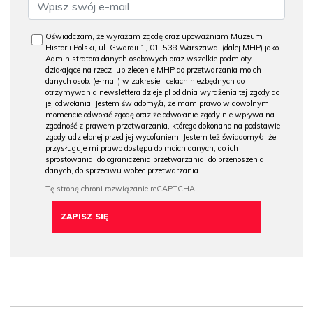
Oświadczam, że wyrażam zgodę oraz upoważniam Muzeum
Historii Polski, ul. Gwardii 1, 01-538 Warszawa, (dalej MHP) jako
Administratora danych osobowych oraz wszelkie podmioty
działające na rzecz lub zlecenie MHP do przetwarzania moich
danych osob. (e-mail) w zakresie i celach niezbędnych do
otrzymywania newslettera dzieje.pl od dnia wyrażenia tej zgody do
jej odwołania. Jestem świadomy/a, że mam prawo w dowolnym
momencie odwołać zgodę oraz że odwołanie zgody nie wpływa na
zgodność z prawem przetwarzania, którego dokonano na podstawie
zgody udzielonej przed jej wycofaniem. Jestem też świadomy/a, że
przysługuje mi prawo dostępu do moich danych, do ich
sprostowania, do ograniczenia przetwarzania, do przenoszenia
danych, do sprzeciwu wobec przetwarzania.