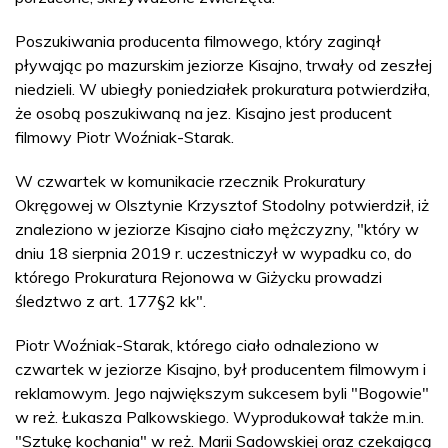
Poszukiwania producenta filmowego, który zaginął
pływając po mazurskim jeziorze Kisajno, trwały od zeszłej
niedzieli. W ubiegły poniedziałek prokuratura potwierdziła,
że osobą poszukiwaną na jez. Kisajno jest producent
filmowy Piotr Woźniak-Starak.
W czwartek w komunikacie rzecznik Prokuratury
Okręgowej w Olsztynie Krzysztof Stodolny potwierdził, iż
znaleziono w jeziorze Kisajno ciało mężczyzny, "który w
dniu 18 sierpnia 2019 r. uczestniczył w wypadku co, do
którego Prokuratura Rejonowa w Giżycku prowadzi
śledztwo z art. 177§2 kk".
Piotr Woźniak-Starak, którego ciało odnaleziono w
czwartek w jeziorze Kisajno, był producentem filmowym i
reklamowym. Jego największym sukcesem byli "Bogowie"
w reż. Łukasza Palkowskiego. Wyprodukował także m.in.
"Sztukę kochania" w reż. Marii Sadowskiej oraz czekającą