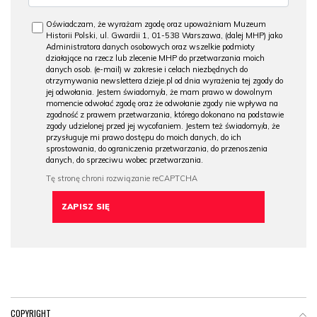
Oświadczam, że wyrażam zgodę oraz upoważniam Muzeum
Historii Polski, ul. Gwardii 1, 01-538 Warszawa, (dalej MHP) jako
Administratora danych osobowych oraz wszelkie podmioty
działające na rzecz lub zlecenie MHP do przetwarzania moich
danych osob. (e-mail) w zakresie i celach niezbędnych do
otrzymywania newslettera dzieje.pl od dnia wyrażenia tej zgody do
jej odwołania. Jestem świadomy/a, że mam prawo w dowolnym
momencie odwołać zgodę oraz że odwołanie zgody nie wpływa na
zgodność z prawem przetwarzania, którego dokonano na podstawie
zgody udzielonej przed jej wycofaniem. Jestem też świadomy/a, że
przysługuje mi prawo dostępu do moich danych, do ich
sprostowania, do ograniczenia przetwarzania, do przenoszenia
danych, do sprzeciwu wobec przetwarzania.
COPYRIGHT