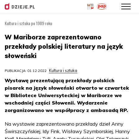
Kultura i sztuka po 1989 roku
Przejdź
do
W Mariborze zaprezentowano
treści
przekłady polskiej literatury na język
słoweński
Kultura i sztuka
PUBLIKACJA: 01.12.2022
Wystawę prezentującą przekłady polskich
pisarek na język słoweński otwarto w czwartek
w Bibliotece Uniwersyteckiej w Mariborze we
wschodniej części Słowenii. Wydarzenie
zorganizowano we współpracy z ambasadą RP.
Na wystawie zaprezentowano przekłady dzieł Anny
Świrszczyńskiej, Idy Fink, Wisławy Szymborskiej, Hanny
Krall, Magdaleny Tulli, Agaty Tuszyńskiej, Olgi Tokarczuk,