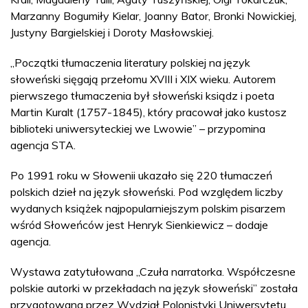
Marzanny Bogumiły Kielar, Joanny Bator, Bronki Nowickiej,
Justyny Bargielskiej i Doroty Masłowskiej.
„Początki tłumaczenia literatury polskiej na język
słoweński sięgają przełomu XVIII i XIX wieku. Autorem
pierwszego tłumaczenia był słoweński ksiądz i poeta
Martin Kuralt (1757-1845), który pracował jako kustosz
biblioteki uniwersyteckiej we Lwowie” – przypomina
agencja STA.
Po 1991 roku w Słowenii ukazało się 220 tłumaczeń
polskich dzieł na język słoweński. Pod względem liczby
wydanych książek najpopularniejszym polskim pisarzem
wśród Słoweńców jest Henryk Sienkiewicz – dodaje
agencja.
Wystawa zatytułowana „Czuła narratorka. Współczesne
polskie autorki w przekładach na język słoweński” została
przygotowana przez Wydział Polonistyki Uniwersytetu