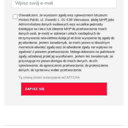
Oświadczam, że wyrażam zgodę oraz upoważniam Muzeum
Historii Polski, ul. Gwardii 1, 01-538 Warszawa, (dalej MHP) jako
Administratora danych osobowych oraz wszelkie podmioty
działające na rzecz lub zlecenie MHP do przetwarzania moich
danych osob. (e-mail) w zakresie i celach niezbędnych do
otrzymywania newslettera dzieje.pl od dnia wyrażenia tej zgody do
jej odwołania. Jestem świadomy/a, że mam prawo w dowolnym
momencie odwołać zgodę oraz że odwołanie zgody nie wpływa na
zgodność z prawem przetwarzania, którego dokonano na podstawie
zgody udzielonej przed jej wycofaniem. Jestem też świadomy/a, że
przysługuje mi prawo dostępu do moich danych, do ich
sprostowania, do ograniczenia przetwarzania, do przenoszenia
danych, do sprzeciwu wobec przetwarzania.