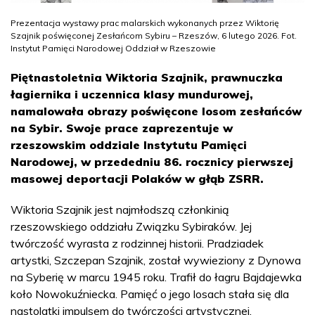
Prezentacja wystawy prac malarskich wykonanych przez Wiktorię
Szajnik poświęconej Zesłańcom Sybiru – Rzeszów, 6 lutego 2026. Fot.
Instytut Pamięci Narodowej Oddział w Rzeszowie
Piętnastoletnia Wiktoria Szajnik, prawnuczka
łagiernika i uczennica klasy mundurowej,
namalowała obrazy poświęcone losom zesłańców
na Sybir. Swoje prace zaprezentuje w
rzeszowskim oddziale Instytutu Pamięci
Narodowej, w przededniu 86. rocznicy pierwszej
masowej deportacji Polaków w głąb ZSRR.
Wiktoria Szajnik jest najmłodszą członkinią
rzeszowskiego oddziału Związku Sybiraków. Jej
twórczość wyrasta z rodzinnej historii. Pradziadek
artystki, Szczepan Szajnik, został wywieziony z Dynowa
na Syberię w marcu 1945 roku. Trafił do łagru Bajdajewka
koło Nowokuźniecka. Pamięć o jego losach stała się dla
nastolatki impulsem do twórczości artystycznej.