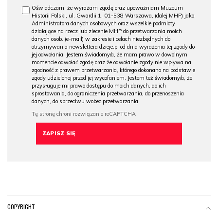
Oświadczam, że wyrażam zgodę oraz upoważniam Muzeum
Historii Polski, ul. Gwardii 1, 01-538 Warszawa, (dalej MHP) jako
Administratora danych osobowych oraz wszelkie podmioty
działające na rzecz lub zlecenie MHP do przetwarzania moich
danych osob. (e-mail) w zakresie i celach niezbędnych do
otrzymywania newslettera dzieje.pl od dnia wyrażenia tej zgody do
jej odwołania. Jestem świadomy/a, że mam prawo w dowolnym
momencie odwołać zgodę oraz że odwołanie zgody nie wpływa na
zgodność z prawem przetwarzania, którego dokonano na podstawie
zgody udzielonej przed jej wycofaniem. Jestem też świadomy/a, że
przysługuje mi prawo dostępu do moich danych, do ich
sprostowania, do ograniczenia przetwarzania, do przenoszenia
danych, do sprzeciwu wobec przetwarzania.
COPYRIGHT