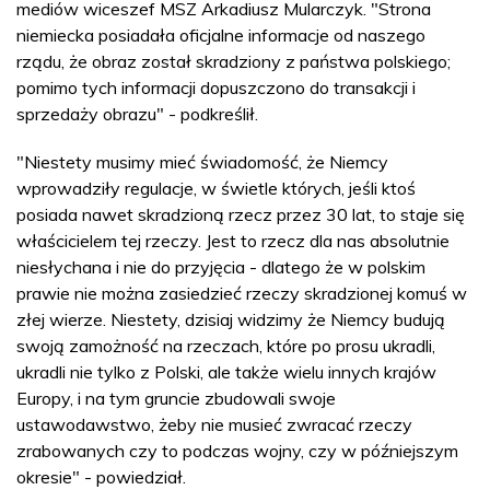
mediów wiceszef MSZ Arkadiusz Mularczyk. "Strona
niemiecka posiadała oficjalne informacje od naszego
rządu, że obraz został skradziony z państwa polskiego;
pomimo tych informacji dopuszczono do transakcji i
sprzedaży obrazu" - podkreślił.
"Niestety musimy mieć świadomość, że Niemcy
wprowadziły regulacje, w świetle których, jeśli ktoś
posiada nawet skradzioną rzecz przez 30 lat, to staje się
właścicielem tej rzeczy. Jest to rzecz dla nas absolutnie
niesłychana i nie do przyjęcia - dlatego że w polskim
prawie nie można zasiedzieć rzeczy skradzionej komuś w
złej wierze. Niestety, dzisiaj widzimy że Niemcy budują
swoją zamożność na rzeczach, które po prosu ukradli,
ukradli nie tylko z Polski, ale także wielu innych krajów
Europy, i na tym gruncie zbudowali swoje
ustawodawstwo, żeby nie musieć zwracać rzeczy
zrabowanych czy to podczas wojny, czy w późniejszym
okresie" - powiedział.