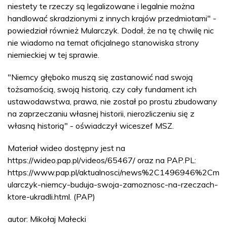
niestety te rzeczy są legalizowane i legalnie można
handlować skradzionymi z innych krajów przedmiotami" -
powiedział również Mularczyk. Dodał, że na tę chwilę nic
nie wiadomo na temat oficjalnego stanowiska strony
niemieckiej w tej sprawie.
"Niemcy głęboko muszą się zastanowić nad swoją
tożsamością, swoją historią, czy cały fundament ich
ustawodawstwa, prawa, nie został po prostu zbudowany
na zaprzeczaniu własnej historii, nierozliczeniu się z
własną historią" - oświadczył wiceszef MSZ.
Materiał wideo dostępny jest na
https://wideo.pap.pl/videos/65467/ oraz na PAP.PL:
https://www.pap.pl/aktualnosci/news%2C1496946%2Cm
ularczyk-niemcy-buduja-swoja-zamoznosc-na-rzeczach-
ktore-ukradli.html. (PAP)
autor: Mikołaj Małecki