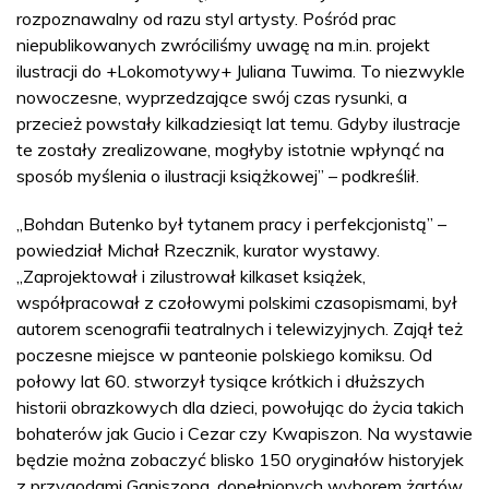
rozpoznawalny od razu styl artysty. Pośród prac
niepublikowanych zwróciliśmy uwagę na m.in. projekt
ilustracji do +Lokomotywy+ Juliana Tuwima. To niezwykle
nowoczesne, wyprzedzające swój czas rysunki, a
przecież powstały kilkadziesiąt lat temu. Gdyby ilustracje
te zostały zrealizowane, mogłyby istotnie wpłynąć na
sposób myślenia o ilustracji książkowej” – podkreślił.
„Bohdan Butenko był tytanem pracy i perfekcjonistą” –
powiedział Michał Rzecznik, kurator wystawy.
„Zaprojektował i zilustrował kilkaset książek,
współpracował z czołowymi polskimi czasopismami, był
autorem scenografii teatralnych i telewizyjnych. Zajął też
poczesne miejsce w panteonie polskiego komiksu. Od
połowy lat 60. stworzył tysiące krótkich i dłuższych
historii obrazkowych dla dzieci, powołując do życia takich
bohaterów jak Gucio i Cezar czy Kwapiszon. Na wystawie
będzie można zobaczyć blisko 150 oryginałów historyjek
z przygodami Gapiszona, dopełnionych wyborem żartów