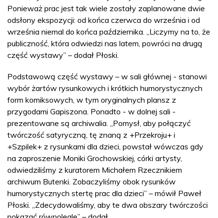
Ponieważ prac jest tak wiele zostały zaplanowane dwie
odsłony ekspozycji: od końca czerwca do września i od
września niemal do końca października. „Liczymy na to, że
publiczność, która odwiedzi nas latem, powróci na drugą
część wystawy” – dodał Płoski.
Podstawową część wystawy – w sali głównej - stanowi
wybór żartów rysunkowych i krótkich humorystycznych
form komiksowych, w tym oryginalnych plansz z
przygodami Gapiszona. Ponadto - w dolnej sali -
prezentowane są archiwalia. „Pomysł, aby połączyć
twórczość satyryczną, tę znaną z +Przekroju+ i
+Szpilek+ z rysunkami dla dzieci, powstał wówczas gdy
na zaproszenie Moniki Grochowskiej, córki artysty,
odwiedziliśmy z kuratorem Michałem Rzecznikiem
archiwum Butenki. Zobaczyliśmy obok rysunków
humorystycznych stertę prac dla dzieci” – mówił Paweł
Płoski. „Zdecydowaliśmy, aby te dwa obszary twórczości
pokazać równolegle” – dodał.