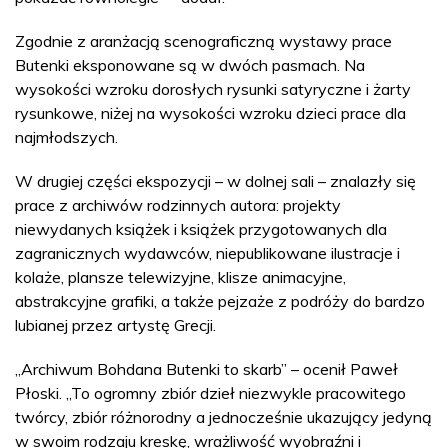
Zgodnie z aranżacją scenograficzną wystawy prace
Butenki eksponowane są w dwóch pasmach. Na
wysokości wzroku dorosłych rysunki satyryczne i żarty
rysunkowe, niżej na wysokości wzroku dzieci prace dla
najmłodszych.
W drugiej części ekspozycji – w dolnej sali – znalazły się
prace z archiwów rodzinnych autora: projekty
niewydanych książek i książek przygotowanych dla
zagranicznych wydawców, niepublikowane ilustracje i
kolaże, plansze telewizyjne, klisze animacyjne,
abstrakcyjne grafiki, a także pejzaże z podróży do bardzo
lubianej przez artystę Grecji.
„Archiwum Bohdana Butenki to skarb” – ocenił Paweł
Płoski. „To ogromny zbiór dzieł niezwykle pracowitego
twórcy, zbiór różnorodny a jednocześnie ukazujący jedyną
w swoim rodzaju kreskę, wrażliwość wyobraźni i