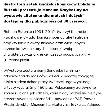
ilustratora setek książek i komiksów Bohdana
Butenki prezentuje Muzeum Karykatury na
wystawie „Butenko dla małych i dużych”
dostępnej dla publiczności od 30 czerwca.
Bohdan Butenko (1931-2019) tworzył ilustracje
książkowe, okładki, komiksy, scenografie teatralne,
projekty lalek, plakaty filmowe oraz wiele innych
przedmiotów, na których odcisnął swoją
charakterystyczną kreskę i często podpis „pinxit” –
„Butenko pinxit”.
„Wystawa została pomyślana jako familijna -
adresowana do rodziców i dzieci. Z bogatej, trwającej
blisko siedem dekad pracy twórczej tego wybitnego
artysty wybraliśmy 450 prac. Pokazujemy zarówno te
znane i lubiane, jak i dzieła, które nigdy wcześniej nie były
prezentowane publiczności” - powiedział PAP Paweł
Płoski, dyrektor Muzeum Karykatury im. Eryka Lipińskiego.