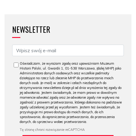
NEWSLETTER
Oświadczam, że wyrażam zgodę oraz upoważniam Muzeum
Historii Polski, ul. Gwardii 1, 01-538 Warszawa, (dalej MHP) jako
Administratora danych osobowych oraz wszelkie podmioty
działające na rzecz lub zlecenie MHP do przetwarzania moich
danych osob. (e-mail) w zakresie i celach niezbędnych do
otrzymywania newslettera dzieje.pl od dnia wyrażenia tej zgody do
jej odwołania. Jestem świadomy/a, że mam prawo w dowolnym
momencie odwołać zgodę oraz że odwołanie zgody nie wpływa na
zgodność z prawem przetwarzania, którego dokonano na podstawie
zgody udzielonej przed jej wycofaniem. Jestem też świadomy/a, że
przysługuje mi prawo dostępu do moich danych, do ich
sprostowania, do ograniczenia przetwarzania, do przenoszenia
danych, do sprzeciwu wobec przetwarzania.