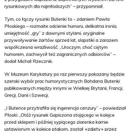
rysunkowych dla najmłodszych” – przypomniał.
Tym, co łączy rysunki Butenki to - zdaniem Pawła
Płoskiego – rozmaite odcienie humoru, delikatna ironia,
umiejętność „gry” z dawnymi stylami, oryginalne
przywoływanie żartów sprzed lat, slapstiki a zarazem
współczesna wrażliwość. „Uroczym, choć ciętym
humorem, zachwycił też zagranicznych odbiorców” –
dodał Michał Rzecznik.
W Muzeum Karykatury po raz pierwszy pokazany będzie
szeroki wybór prac humorystycznych Bohdana Butenki
publikowanych między innymi w Wielkiej Brytanii, Francji,
Grecji, Danii i Szwecji.
„I Butence przytrafiła się ingerencja cenzury” – powiedział
Płoski. „Otóż rysunek Gapiszona stojącego w kolejce
przed sklepem i później sypiącego ziarenka karnie
ustawionym w kolejce ptakom, został +zdjęty+ przez