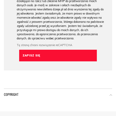
działające na rzecz lub zlecenie MHP do przetwarzania moich
danych osob. (e-mail) w zakresie i celach niezbędnych do
otrzymywania newslettera dzieje.pl od dnia wyrażenia tej zgody do
jej odwołania. Jestem świadomy/a, że mam prawo w dowolnym
momencie odwołać zgodę oraz że odwołanie zgody nie wpływa na
zgodność z prawem przetwarzania, którego dokonano na podstawie
zgody udzielonej przed jej wycofaniem. Jestem też świadomy/a, że
przysługuje mi prawo dostępu do moich danych, do ich
sprostowania, do ograniczenia przetwarzania, do przenoszenia
danych, do sprzeciwu wobec przetwarzania.
COPYRIGHT