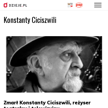
Konstanty Ciciszwili
Przejdź
do
treści
Zmarł Konstanty Ciciszwili, reżyser