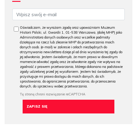
Oświadczam, że wyrażam zgodę oraz upoważniam Muzeum
Historii Polski, ul. Gwardii 1, 01-538 Warszawa, (dalej MHP) jako
Administratora danych osobowych oraz wszelkie podmioty
działające na rzecz lub zlecenie MHP do przetwarzania moich
danych osob. (e-mail) w zakresie i celach niezbędnych do
otrzymywania newslettera dzieje.pl od dnia wyrażenia tej zgody do
jej odwołania. Jestem świadomy/a, że mam prawo w dowolnym
momencie odwołać zgodę oraz że odwołanie zgody nie wpływa na
zgodność z prawem przetwarzania, którego dokonano na podstawie
zgody udzielonej przed jej wycofaniem. Jestem też świadomy/a, że
przysługuje mi prawo dostępu do moich danych, do ich
sprostowania, do ograniczenia przetwarzania, do przenoszenia
danych, do sprzeciwu wobec przetwarzania.