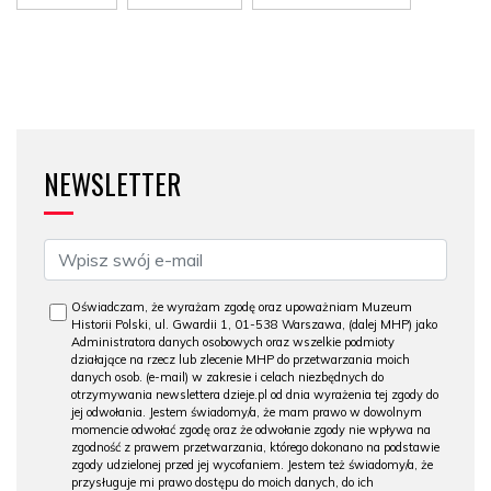
NEWSLETTER
Oświadczam, że wyrażam zgodę oraz upoważniam Muzeum
Historii Polski, ul. Gwardii 1, 01-538 Warszawa, (dalej MHP) jako
Administratora danych osobowych oraz wszelkie podmioty
działające na rzecz lub zlecenie MHP do przetwarzania moich
danych osob. (e-mail) w zakresie i celach niezbędnych do
otrzymywania newslettera dzieje.pl od dnia wyrażenia tej zgody do
jej odwołania. Jestem świadomy/a, że mam prawo w dowolnym
momencie odwołać zgodę oraz że odwołanie zgody nie wpływa na
zgodność z prawem przetwarzania, którego dokonano na podstawie
zgody udzielonej przed jej wycofaniem. Jestem też świadomy/a, że
przysługuje mi prawo dostępu do moich danych, do ich