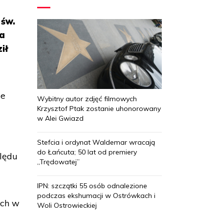
 św.
ka
ił
ie
Wybitny autor zdjęć filmowych
Krzysztof Ptak zostanie uhonorowany
w Alei Gwiazd
Stefcia i ordynat Waldemar wracają
do Łańcuta; 50 lat od premiery
lędu
„Trędowatej”
IPN: szczątki 55 osób odnalezione
podczas ekshumacji w Ostrówkach i
ych w
Woli Ostrowieckiej