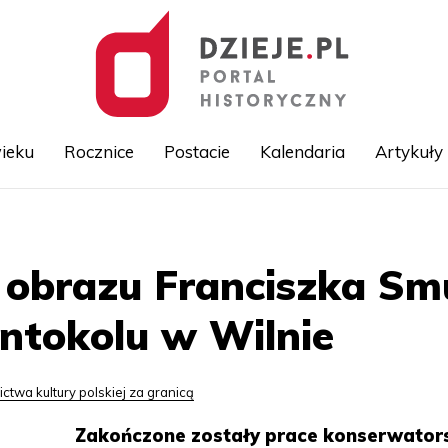
ieku
Rocznice
Postacie
Kalendaria
Artykuły
Przejdź
do
treści
 obrazu Franciszka Sm
Antokolu w Wilnie
ctwa kultury polskiej za granicą
Zakończone zostały prace konserwator