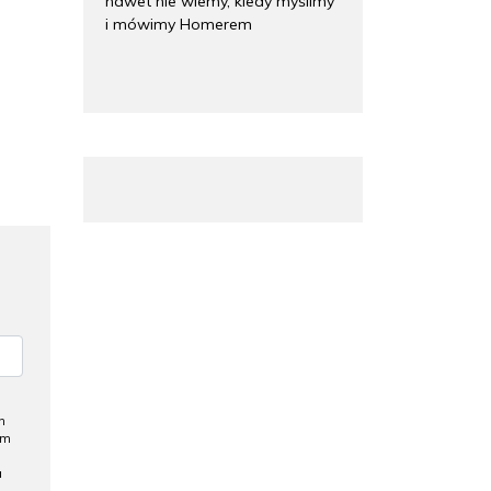
nawet nie wiemy, kiedy myślimy
i mówimy Homerem
h
ym
a