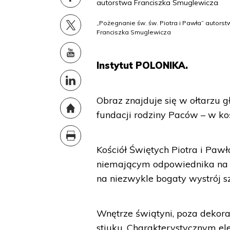
„Pożegnanie św. św. Piotra i Pawła” autors
Franciszka Smuglewicza
Instytut POLONIKA.
Obraz znajduje się w ołtarzu
fundacji rodziny Paców – w koś
Kościół Świętych Piotra i Paw
niemającym odpowiednika na r
na niezwykle bogaty wystrój sz
Wnętrze świątyni, poza dekor
stiuku. Charakterystycznym el