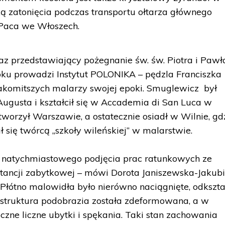
ką zatonięcia podczas transportu ołtarza głównego
Paca we Włoszech.
raz przedstawiający pożegnanie św. św. Piotra i Pawł
ku prowadzi Instytut POLONIKA – pędzla Franciszka
akomitszych malarzy swojej epoki. Smuglewicz był
Augusta i kształcił się w Accademia di San Luca w
tworzył Warszawie, a ostatecznie osiadł w Wilnie, gd
ł się twórcą „szkoły wileńskiej” w malarstwie.
 natychmiastowego podjęcia prac ratunkowych ze
tancji zabytkowej – mówi Dorota Janiszewska-Jakubi
 Płótno malowidła było nierówno naciągnięte, odkszt
 struktura podobrazia została zdeformowana, a w
czne liczne ubytki i spękania. Taki stan zachowania