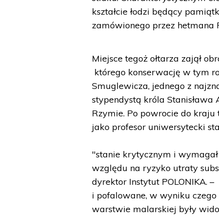
kształcie łodzi będący pamiąt
zamówionego przez hetmana 
Miejsce tegoż ołtarza zajął ob
którego konserwację w tym ro
Smuglewicza, jednego z najzn
stypendystą króla Stanisława 
Rzymie. Po powrocie do kraju 
jako profesor uniwersytecki sta
"stanie krytycznym i wymagał
względu na ryzyko utraty subs
dyrektor Instytut POLONIKA. –
i pofalowane, w wyniku czego
warstwie malarskiej były wido