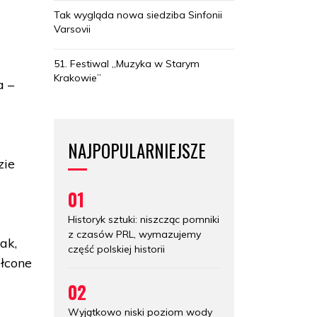
Tak wygląda nowa siedziba Sinfonii
Varsovii
51. Festiwal „Muzyka w Starym
Krakowie”
a –
NAJPOPULARNIEJSZE
zie
01
Historyk sztuki: niszcząc pomniki
z czasów PRL, wymazujemy
ak,
część polskiej historii
ałcone
02
Wyjątkowo niski poziom wody