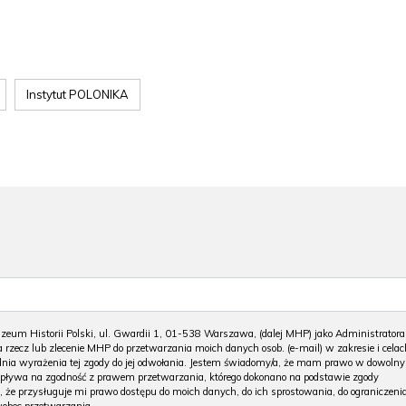
Instytut POLONIKA
m Historii Polski, ul. Gwardii 1, 01-538 Warszawa, (dalej MHP) jako Administratora
 rzecz lub zlecenie MHP do przetwarzania moich danych osob. (e-mail) w zakresie i celac
 dnia wyrażenia tej zgody do jej odwołania. Jestem świadomy/a, że mam prawo w dowoln
wpływa na zgodność z prawem przetwarzania, którego dokonano na podstawie zgody
, że przysługuje mi prawo dostępu do moich danych, do ich sprostowania, do ograniczeni