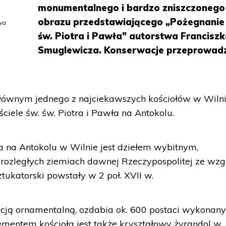
monumentalnego i bardzo zniszczonego
obrazu przedstawiającego „Pożegnanie
twa
św. Piotra i Pawła” autorstwa Francisz
Smuglewicza. Konserwacje przeprowadz
 głównym jednego z najciekawszych kościołów w Wiln
ciele św. św. Piotra i Pawła na Antokolu.
ła na Antokolu w Wilnie jest dziełem wybitnym,
ozległych ziemiach dawnej Rzeczypospolitej ze wzg
tukatorski powstały w 2 poł. XVII w.
acją ornamentalną, ozdabia ok. 600 postaci wykonan
ementem kościoła jest także kryształowy żyrandol w