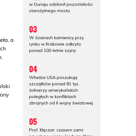
w Dunaju odsłonił pozostałości
starożytnego mostu
03
W ścianach kamienicy przy
eła, a
rynku w Krakowie odkryto
ych
ponad 100-letnie szyny
k.
04
Władze USA poszukują
szczątków ponad 81 tys.
lski
żołnierzy amerykańskich
rony
poległych w konfliktach
zbrojnych od II wojny światowej
05
Prof. Klęczar: czasem sami