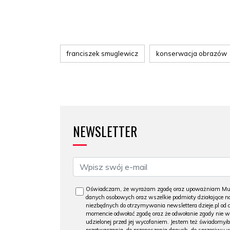
franciszek smuglewicz
konserwacja obrazów
NEWSLETTER
Oświadczam, że wyrażam zgodę oraz upoważniam Muzeu
danych osobowych oraz wszelkie podmioty działające na
niezbędnych do otrzymywania newslettera dzieje.pl od
momencie odwołać zgodę oraz że odwołanie zgody nie 
udzielonej przed jej wycofaniem. Jestem też świadomy/a