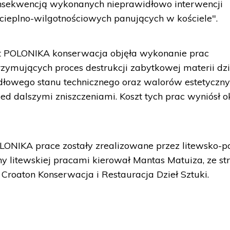
onsekwencją wykonanych nieprawidłowo interwencji
cieplno-wilgotnościowych panujących w kościele".
t POLONIKA konserwacja objęła wykonanie prac
ymujących proces destrukcji zabytkowej materii dzi
dłowego stanu technicznego oraz walorów estetyczn
ed dalszymi zniszczeniami. Koszt tych prac wyniósł o
LONIKA prace zostały zrealizowane przez litewsko-po
ny litewskiej pracami kierował Mantas Matuiza, ze st
y Croaton Konserwacja i Restauracja Dzieł Sztuki.