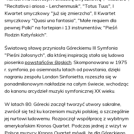
"Recitativa i ariosa - Lerchenmusik", "Totus Tuus", I
Kwartet smyczkowy "Już się zmierzcha", II Kwartet
smyczkowy "Quasi una fantasia", "Małe requiem dla
pewnej Polki" na fortepian i 13 instrumentów, "Pieśń
Rodzin Katyńskich".
Światową sławę przyniosła Góreckiemu III Symfonia
"Pieśni żałosnych", dla której inspiracją stała się ludowa
piosenka
powstańców śląskich
. Skomponowana w 1975
r. symfonia, po osiemnastu latach od powstania, dzięki
nagraniu zespołu London Sinfonietta, rozeszła się w
ponadmilionowym nakładzie na całym świecie, wchodząc
do kanonu arcydzieł muzyki symfonicznej XX wieku.
W latach 80. Górecki zaczął tworzyć utwory sakralne,
zwrócił się też ku korzeniom muzyki polskiej, a szczególnie
jej nurtowi ludowemu. Rozpoczął współpracę z wybitnym
amerykańskim Kronos Quartet. Podczas jednej z wizyt w
Polsce muzycy Kronos Quartet mówili, że dla Góreckiego