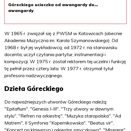
Góreckiego ucieczka od awangardy do...
awangardy
W 1965 r. związał się z PWSM w Katowicach (obecnie
Akademia Muzyczna im. Karola Szymanowskiego). Od
1968 r. był jej wykładowcą, od 1972 r. na stanowisku
docenta; uczył czytania partytur, instrumentacji i
kompozycji. W 1975 r. został rektorem tej uczelni i funkcję
tę pełnił przez cztery lata. W 1977 r. otrzymał tytuł
profesora nadzwyczajnego.
Dzieła Góreckiego
Do najważniejszych utworów Góreckiego należą:
"Epitafium", "Genesis I-III", "Trzy utwory w dawnym
stylu", "Refren na orkiestrę", "Muzyka staropolska", "Ad
Matrem", II Symfonia "Kopernikowska", "Beatus vir",
"Koncert na klawesyn i orkiestrę smyczkową", "Miserere",