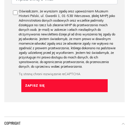
Oświadczam, że wyrażam zgodę oraz upoważniam Muzeum
Historii Polski, ul. Gwardii 1, 01-538 Warszawa, (dalej MHP) jako
Administratora danych osobowych oraz wszelkie podmioty
działające na rzecz lub zlecenie MHP do przetwarzania moich
danych osob. (e-mail) w zakresie i celach niezbędnych do
otrzymywania newslettera dzieje.pl od dnia wyrażenia tej zgody do
jej odwołania. Jestem świadomy/a, że mam prawo w dowolnym
momencie odwołać zgodę oraz że odwołanie zgody nie wpływa na
zgodność z prawem przetwarzania, którego dokonano na podstawie
zgody udzielonej przed jej wycofaniem. Jestem też świadomy/a, że
przysługuje mi prawo dostępu do moich danych, do ich
sprostowania, do ograniczenia przetwarzania, do przenoszenia
danych, do sprzeciwu wobec przetwarzania.
COPYRIGHT