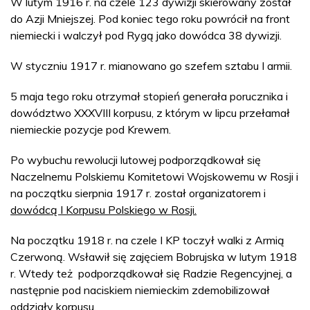
W lutym 1916 r. na czele 123 dywizji skierowany został
do Azji Mniejszej. Pod koniec tego roku powrócił na front
niemiecki i walczył pod Rygą jako dowódca 38 dywizji.
W styczniu 1917 r. mianowano go szefem sztabu I armii.
5 maja tego roku otrzymał stopień generała porucznika i
dowództwo XXXVIII korpusu, z którym w lipcu przełamał
niemieckie pozycje pod Krewem.
Po wybuchu rewolucji lutowej podporządkował się
Naczelnemu Polskiemu Komitetowi Wojskowemu w Rosji i
na początku sierpnia 1917 r. został organizatorem i
dowódcą I Korpusu Polskiego w Rosji.
Na początku 1918 r. na czele I KP toczył walki z Armią
Czerwoną. Wsławił się zajęciem Bobrujska w lutym 1918
r. Wtedy też podporządkował się Radzie Regencyjnej, a
następnie pod naciskiem niemieckim zdemobilizował
oddziały korpusu.