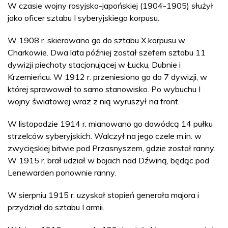
W czasie wojny rosyjsko-japońskiej (1904-1905) służył
jako oficer sztabu I syberyjskiego korpusu.
W 1908 r. skierowano go do sztabu X korpusu w
Charkowie. Dwa lata później został szefem sztabu 11
dywizji piechoty stacjonującej w Łucku, Dubnie i
Krzemieńcu. W 1912 r. przeniesiono go do 7 dywizji, w
której sprawował to samo stanowisko. Po wybuchu I
wojny światowej wraz z nią wyruszył na front.
W listopadzie 1914 r. mianowano go dowódcą 14 pułku
strzelców syberyjskich. Walczył na jego czele m.in. w
zwycięskiej bitwie pod Przasnyszem, gdzie został ranny.
W 1915 r. brał udział w bojach nad Dźwiną, będąc pod
Lenewarden ponownie ranny.
W sierpniu 1915 r. uzyskał stopień generała majora i
przydział do sztabu I armii.