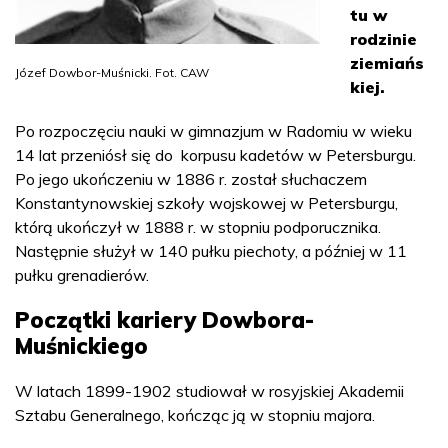
tu w
rodzinie
ziemiańs
Józef Dowbor-Muśnicki. Fot. CAW
kiej.
Po rozpoczęciu nauki w gimnazjum w Radomiu w wieku
14 lat przeniósł się do korpusu kadetów w Petersburgu.
Po jego ukończeniu w 1886 r. został słuchaczem
Konstantynowskiej szkoły wojskowej w Petersburgu,
którą ukończył w 1888 r. w stopniu podporucznika.
Następnie służył w 140 pułku piechoty, a później w 11
pułku grenadierów.
Początki kariery Dowbora-
Muśnickiego
W latach 1899-1902 studiował w rosyjskiej Akademii
Sztabu Generalnego, kończąc ją w stopniu majora.