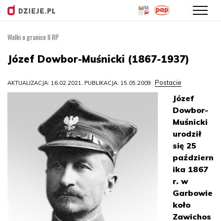
Walki o granice II RP
Przejdź
do
Józef Dowbor-Muśnicki (1867-1937)
treści
Postacie
AKTUALIZACJA: 16.02.2021, PUBLIKACJA: 15.05.2009
Józef
Dowbor-
Muśnicki
urodził
się 25
październ
ika 1867
r. w
Garbowie
koło
Zawichos