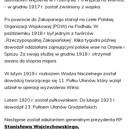
- w grudniu 1917 r. został zwolniony z wojska.
Po powrocie do Zakopanego stanął na czele Polskiej
Organizacji Wojskowej (POW) na Podhalu. W
październiku 1918 r. był jednym z twórców
„Rzeczypospolitej Zakopiańskiej”. Kilka tygodni później
dowodził oddziałami zajmującymi polskie wsie na Orawie i
Spiszu. Za swoją służbę w grudniu 1918 r. otrzymał
awans do stopnia majora.
W lutym 1919 r. rozkazem Wodza Naczelnego został
dowódcą tworzącego się 11. Pułku Ułanów, który wziął
udział w operacji wyzwolenia Wilna.
Latem 1920 r. został pułkownikiem. Do lutego 1923 r.
dowodził 23. Pułkiem Ułanów Grodzieńskich.
Następnie został adiutantem generalnym prezydenta RP
Stanisława Wojciechowskiego.