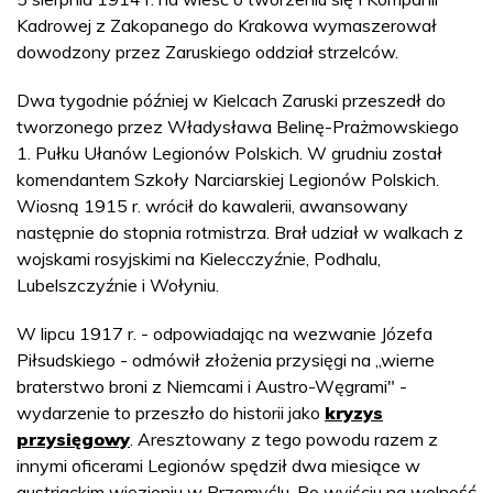
Kadrowej z Zakopanego do Krakowa wymaszerował
dowodzony przez Zaruskiego oddział strzelców.
Dwa tygodnie później w Kielcach Zaruski przeszedł do
tworzonego przez Władysława Belinę-Prażmowskiego
1. Pułku Ułanów Legionów Polskich. W grudniu został
komendantem Szkoły Narciarskiej Legionów Polskich.
Wiosną 1915 r. wrócił do kawalerii, awansowany
następnie do stopnia rotmistrza. Brał udział w walkach z
wojskami rosyjskimi na Kielecczyźnie, Podhalu,
Lubelszczyźnie i Wołyniu.
W lipcu 1917 r. - odpowiadając na wezwanie Józefa
Piłsudskiego - odmówił złożenia przysięgi na „wierne
braterstwo broni z Niemcami i Austro-Węgrami" -
wydarzenie to przeszło do historii jako
kryzys
przysięgowy
. Aresztowany z tego powodu razem z
innymi oficerami Legionów spędził dwa miesiące w
austriackim więzieniu w Przemyślu. Po wyjściu na wolność