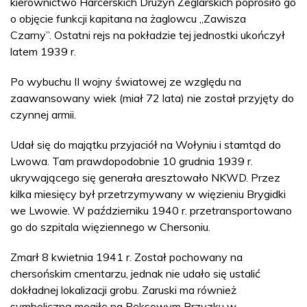
kierownictwo Harcerskich Drużyn Żeglarskich poprosiło go
o objęcie funkcji kapitana na żaglowcu „Zawisza
Czarny”. Ostatni rejs na pokładzie tej jednostki ukończył
latem 1939 r.
Po wybuchu II wojny światowej ze względu na
zaawansowany wiek (miał 72 lata) nie został przyjęty do
czynnej armii.
Udał się do majątku przyjaciół na Wołyniu i stamtąd do
Lwowa. Tam prawdopodobnie 10 grudnia 1939 r.
ukrywającego się generała aresztowało NKWD. Przez
kilka miesięcy był przetrzymywany w więzieniu Brygidki
we Lwowie. W październiku 1940 r. przetransportowano
go do szpitala więziennego w Chersoniu.
Zmarł 8 kwietnia 1941 r. Został pochowany na
chersońskim cmentarzu, jednak nie udało się ustalić
dokładnej lokalizacji grobu. Zaruski ma również
symboliczną mogiłę na Pęksowym Brzyzku w