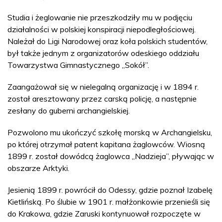
Studia i żeglowanie nie przeszkodziły mu w podjęciu
działalności w polskiej konspiracji niepodległościowej.
Należał do Ligi Narodowej oraz koła polskich studentów,
był także jednym z organizatorów odeskiego oddziału
Towarzystwa Gimnastycznego „Sokół”.
Zaangażował się w nielegalną organizację i w 1894 r.
został aresztowany przez carską policję, a następnie
zesłany do guberni archangielskiej.
Pozwolono mu ukończyć szkołę morską w Archangielsku,
po której otrzymał patent kapitana żaglowców. Wiosną
1899 r. został dowódcą żaglowca „Nadzieja”, pływając w
obszarze Arktyki.
Jesienią 1899 r. powrócił do Odessy, gdzie poznał Izabelę
Kietlińską. Po ślubie w 1901 r. małżonkowie przenieśli się
do Krakowa, gdzie Zaruski kontynuował rozpoczęte w