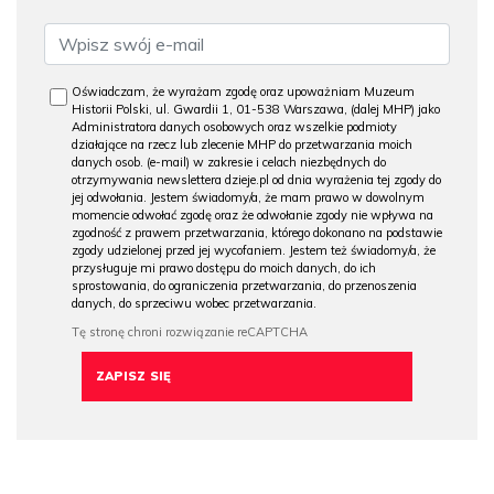
Oświadczam, że wyrażam zgodę oraz upoważniam Muzeum
Historii Polski, ul. Gwardii 1, 01-538 Warszawa, (dalej MHP) jako
Administratora danych osobowych oraz wszelkie podmioty
działające na rzecz lub zlecenie MHP do przetwarzania moich
danych osob. (e-mail) w zakresie i celach niezbędnych do
otrzymywania newslettera dzieje.pl od dnia wyrażenia tej zgody do
jej odwołania. Jestem świadomy/a, że mam prawo w dowolnym
momencie odwołać zgodę oraz że odwołanie zgody nie wpływa na
zgodność z prawem przetwarzania, którego dokonano na podstawie
zgody udzielonej przed jej wycofaniem. Jestem też świadomy/a, że
przysługuje mi prawo dostępu do moich danych, do ich
sprostowania, do ograniczenia przetwarzania, do przenoszenia
danych, do sprzeciwu wobec przetwarzania.