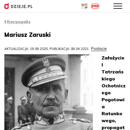
II Rzeczpospolita
Przejdź
do
Mariusz Zaruski
treści
Postacie
AKTUALIZACJA: 19.09.2025, PUBLIKACJA: 08.04.2021
Założycie
l
Tatrzańs
kiego
Ochotnicz
ego
Pogotowi
a
Ratunko
wego,
propagat