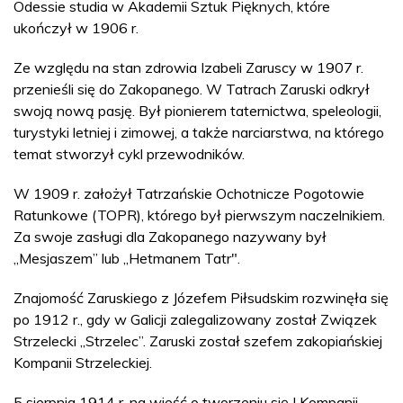
Odessie studia w Akademii Sztuk Pięknych, które
ukończył w 1906 r.
Ze względu na stan zdrowia Izabeli Zaruscy w 1907 r.
przenieśli się do Zakopanego. W Tatrach Zaruski odkrył
swoją nową pasję. Był pionierem taternictwa, speleologii,
turystyki letniej i zimowej, a także narciarstwa, na którego
temat stworzył cykl przewodników.
W 1909 r. założył Tatrzańskie Ochotnicze Pogotowie
Ratunkowe (TOPR), którego był pierwszym naczelnikiem.
Za swoje zasługi dla Zakopanego nazywany był
„Mesjaszem” lub „Hetmanem Tatr".
Znajomość Zaruskiego z Józefem Piłsudskim rozwinęła się
po 1912 r., gdy w Galicji zalegalizowany został Związek
Strzelecki „Strzelec”. Zaruski został szefem zakopiańskiej
Kompanii Strzeleckiej.
5 sierpnia 1914 r. na wieść o tworzeniu się I Kompanii