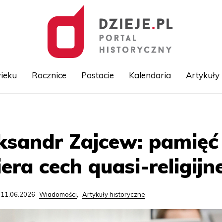
ieku
Rocznice
Postacie
Kalendaria
Artykuły
Przejdź
do
treści
ksandr Zajcew: pamięć
era cech quasi-religijn
 11.06.2026
Wiadomości
,
Artykuły historyczne