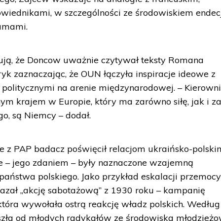
iednikami, w szczególności ze środowiskiem endecji 
łamami.
azują, że Doncow uważnie czytywał teksty Romana
ryk zaznaczając, że OUN łączyła inspiracje ideowe z
politycznymi na arenie międzynarodowej. – Kierown
nym krajem w Europie, który ma zarówno siłę, jak i z
go, są Niemcy – dodał.
 z PAP badacz poświęcił relacjom ukraińsko-polsk
e – jego zdaniem – były naznaczone wzajemną
 państwa polskiego. Jako przykład eskalacji przemoc
kazał „akcję sabotażową” z 1930 roku – kampanię
 która wywołała ostrą reakcję władz polskich. Według
szła od młodych radykałów ze środowiska młodzież