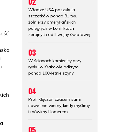
02
Władze USA poszukują
szczątków ponad 81 tys.
żołnierzy amerykańskich
poległych w konfliktach
ność
zbrojnych od II wojny światowej
ńska
03
a
W ścianach kamienicy przy
o
rynku w Krakowie odkryto
ponad 100-letnie szyny
04
kich
Prof. Klęczar: czasem sami
nawet nie wiemy, kiedy myślimy
i mówimy Homerem
ja
05