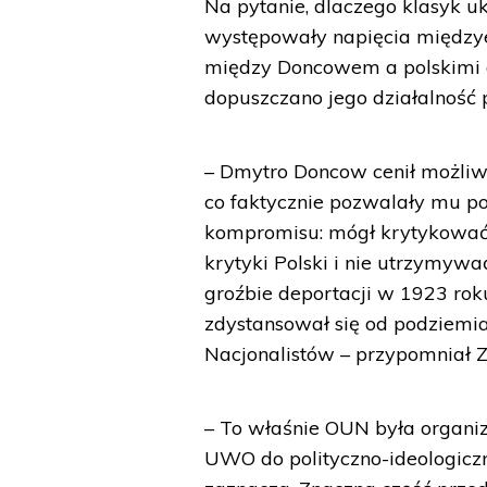
Na pytanie, dlaczego klasyk u
występowały napięcia międzye
między Doncowem a polskimi 
dopuszczano jego działalność 
– Dmytro Doncow cenił możliw
co faktycznie pozwalały mu p
kompromisu: mógł krytykować 
krytyki Polski i nie utrzymy
groźbie deportacji w 1923 rok
zdystansował się od podziemi
Nacjonalistów – przypomniał 
– To właśnie OUN była organiz
UWO do polityczno-ideologic