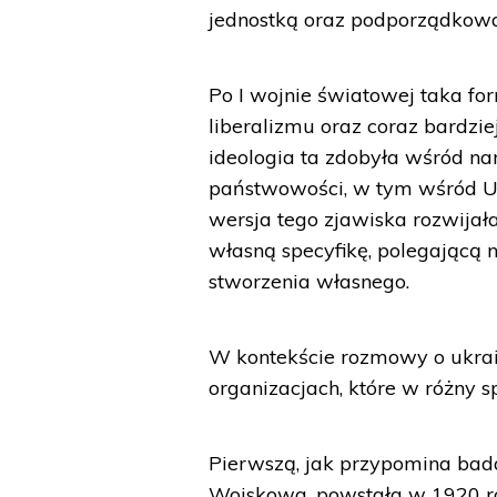
jednostką oraz podporządkowa
Po I wojnie światowej taka fo
liberalizmu oraz coraz bardzi
ideologia ta zdobyła wśród na
państwowości, w tym wśród Uk
wersja tego zjawiska rozwijał
własną specyfikę, polegającą n
stworzenia własnego.
W kontekście rozmowy o ukraiń
organizacjach, które w różny s
Pierwszą, jak przypomina bada
Wojskowa, powstała w 1920 ro