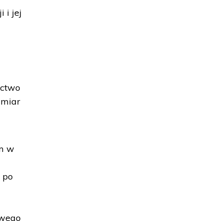
i jej
ictwo
amiar
im w
y po
owego