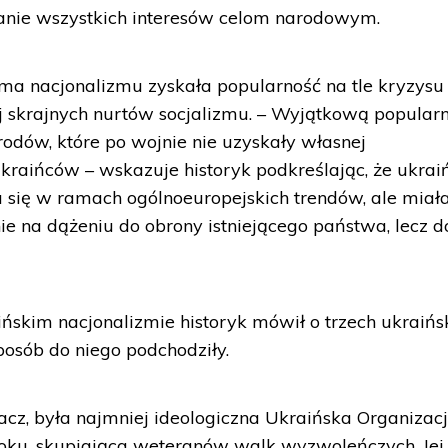
nie wszystkich interesów celom narodowym.
rma nacjonalizmu zyskała popularność na tle kryzysu
ej skrajnych nurtów socjalizmu. – Wyjątkową popular
rodów, które po wojnie nie uzyskały własnej
raińców – wskazuje historyk podkreślając, że ukrai
a się w ramach ogólnoeuropejskich trendów, ale miał
ie na dążeniu do obrony istniejącego państwa, lecz d
skim nacjonalizmie historyk mówił o trzech ukraińs
posób do niego podchodziły.
cz, była najmniej ideologiczna Ukraińska Organizac
ku, skupiająca weteranów walk wyzwoleńczych. Jej