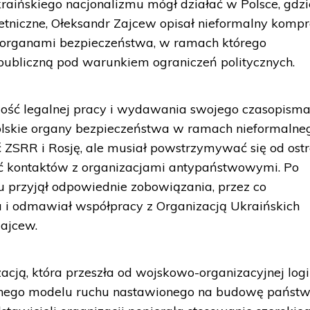
kraińskiego nacjonalizmu mógł działać w Polsce, gdzi
tniczne, Ołeksandr Zajcew opisał nieformalny komp
organami bezpieczeństwa, w ramach którego
publiczną pod warunkiem ograniczeń politycznych.
ość legalnej pracy i wydawania swojego czasopisma
olskie organy bezpieczeństwa w ramach nieformalne
ZSRR i Rosję, ale musiał powstrzymywać się od ostr
wać kontaktów z organizacjami antypaństwowymi. Po
u przyjął odpowiednie zobowiązania, przez co
a i odmawiał współpracy z Organizacją Ukraińskich
Zajcew.
acją, która przeszła od wojskowo-organizacyjnej logi
znego modelu ruchu nastawionego na budowę państw