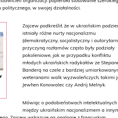
stawicieli organizacji popierała stosowanie szerokie
politycznego, w swojej działalności.
Zajcew podkreślił, że w ukraińskim podzi
istniały różne nurty nacjonalizmu
(demokratyczny, socjalistyczny i autorytarn
przyczyną rozłamów często były podziały
pokoleniowe, jak w przypadku konfliktu
młodych ukraińskich radykałów ze Stepa
Banderą na czele z bardziej umiarkowany
y
weteranami walk wyzwoleńczych, takimi 
Jewhen Konowalec czy Andrij Melnyk.
Mówiąc o podobieństwach intelektualnych
między ukraińskim nacjonalizmem a inny
go, Zajcew wskazuje na analogie z francuskim,