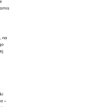
e
romis
, na
go
ej
ki
a –