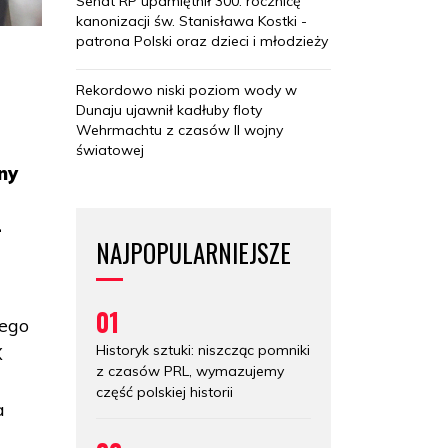
Senat RP upamiętnił 300. rocznicę
kanonizacji św. Stanisława Kostki -
patrona Polski oraz dzieci i młodzieży
Rekordowo niski poziom wody w
Dunaju ujawnił kadłuby floty
Wehrmachtu z czasów II wojny
światowej
ny
-
NAJPOPULARNIEJSZE
01
nego
Historyk sztuki: niszcząc pomniki
X
z czasów PRL, wymazujemy
część polskiej historii
a