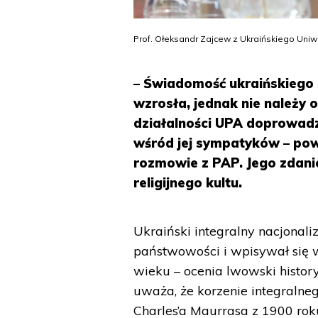
Prof. Ołeksandr Zajcew z Ukraińskiego Uni
– Świadomość ukraińskiego
wzrosła, jednak nie należy
działalności UPA doprowadz
wśród jej sympatyków – pow
rozmowie z PAP. Jego zdani
religijnego kultu.
Ukraiński integralny nacjonal
państwowości i wpisywał się w
wieku – ocenia lwowski histor
uważa, że korzenie integralne
Charles’a Maurrasa z 1900 ro