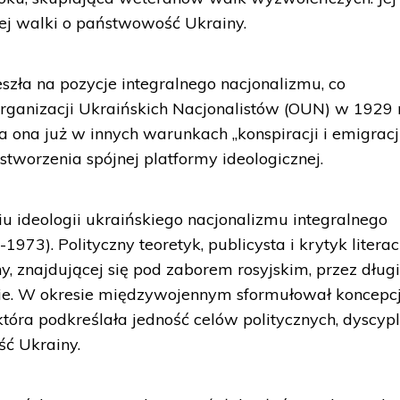
ej walki o państwowość Ukrainy.
eszła na pozycje integralnego nacjonalizmu, co
rganizacji Ukraińskich Nacjonalistów (OUN) w 1929 
a ona już w innych warunkach „konspiracji i emigracji
 stworzenia spójnej platformy ideologicznej.
u ideologii ukraińskiego nacjonalizmu integralnego
73). Polityczny teoretyk, publicysta i krytyk literac
, znajdującej się pod zaborem rosyjskim, przez długi
ie. W okresie międzywojennym sformułował koncepc
która podkreślała jedność celów politycznych, dyscypl
ść Ukrainy.