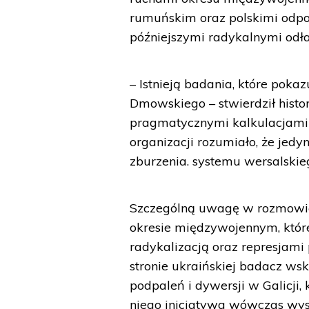
rumuńskim oraz polskimi odpow
późniejszymi radykalnymi od
– Istnieją badania, które pok
Dmowskiego – stwierdził histo
pragmatycznymi kalkulacjami 
organizacji rozumiało, że jedy
zburzenia. systemu wersalskie
Szczególną uwagę w rozmowie
okresie międzywojennym, któr
radykalizacją oraz represjami
stronie ukraińskiej badacz ws
podpaleń i dywersji w Galicji,
niego inicjatywa wówczas wy