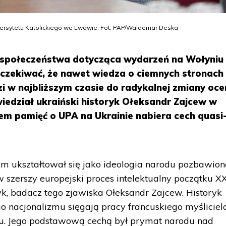
wersytetu Katolickiego we Lwowie. Fot. PAP/Waldemar Deska
 społeczeństwa dotycząca wydarzeń na Wołyniu
 oczekiwać, że nawet wiedza o ciemnych stronach
i w najbliższym czasie do radykalnej zmiany oce
iedział ukraiński historyk Ołeksandr Zajcew w
em pamięć o UPA na Ukrainie nabiera cech quasi
izm ukształtował się jako ideologia narodu pozbawio
 szerszy europejski proces intelektualny początku X
yk, badacz tego zjawiska Ołeksandr Zajcew. Historyk
go nacjonalizmu sięgają pracy francuskiego myśliciel
ku. Jego podstawową cechą był prymat narodu nad