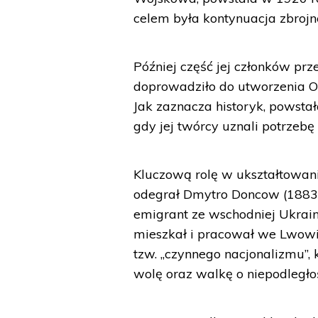
celem była kontynuacja zbrojn
Później część jej członków prz
doprowadziło do utworzenia O
Jak zaznacza historyk, powstał
gdy jej twórcy uznali potrzebę
Kluczową rolę w ukształtowani
odegrał Dmytro Doncow (1883-19
emigrant ze wschodniej Ukrainy
mieszkał i pracował we Lwow
tzw. „czynnego nacjonalizmu”, 
wolę oraz walkę o niepodległo