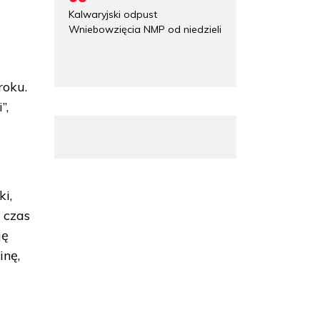
Kalwaryjski odpust
Wniebowzięcia NMP od niedzieli
roku.
”,
ki,
 czas
ję
inę,