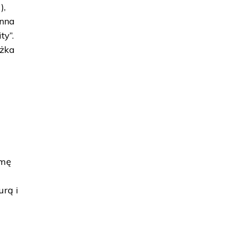
),
Anna
ty”.
ążka
j
rmę
.
urą i