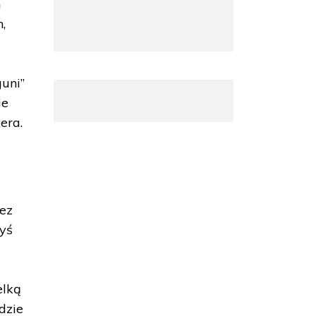
h
,
guni”
ie
era.
ez
dyś
a
w
elką
dzie