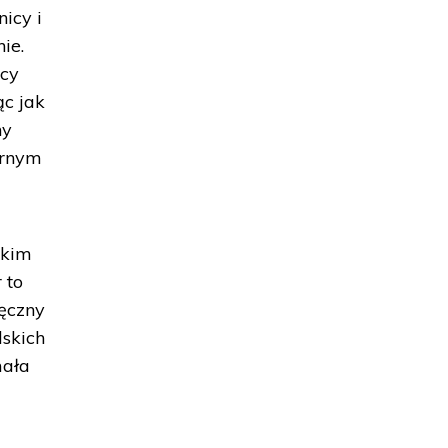
icy i
ie.
wcy
ąc jak
ny
brnym
skim
 to
ręczny
lskich
mała