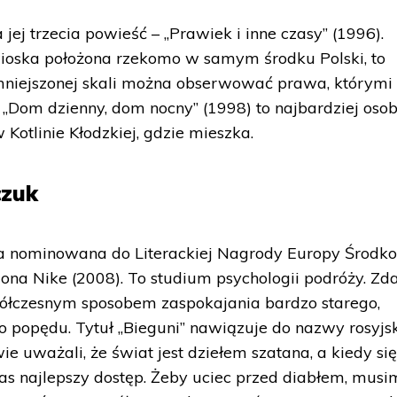
jej trzecia powieść – „Prawiek i inne czasy” (1996).
ioska położona rzekomo w samym środku Polski, to
niejszonej skali można obserwować prawa, którymi
i „Dom dzienny, dom nocny” (1998) to najbardziej osob
Kotlinie Kłodzkiej, gdzie mieszka.
czuk
yła nominowana do Literackiej Nagrody Europy Środk
zona Nike (2008). To studium psychologii podróży. Z
spółczesnym sposobem zaspokajania bardzo starego,
popędu. Tytuł „Bieguni” nawiązuje do nazwy rosyjsk
owie uważali, że świat jest dziełem szatana, a kiedy si
s najlepszy dostęp. Żeby uciec przed diabłem, musi