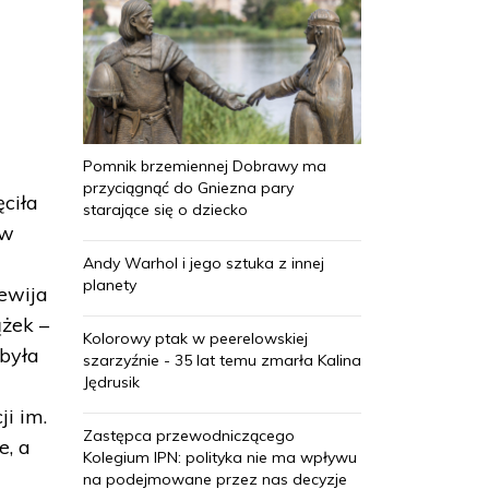
Pomnik brzemiennej Dobrawy ma
przyciągnąć do Gniezna pary
ciła
starające się o dziecko
 w
Andy Warhol i jego sztuka z innej
planety
zewija
ążek –
Kolorowy ptak w peerelowskiej
 była
szarzyźnie - 35 lat temu zmarła Kalina
Jędrusik
i im.
Zastępca przewodniczącego
e, a
Kolegium IPN: polityka nie ma wpływu
na podejmowane przez nas decyzje