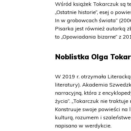
Wśród książek Tokarczuk są te
„Ostatnie historie”, esej o pow
In w grobowcach świata” (200
Pisarka jest również autorką z
to „Opowiadania bizarne” z 201
Noblistka Olga Toka
W 2019 r. otrzymała Literacką
literatury). Akademia Szwedz
narracyjną, która z encyklope
życia”. „Tokarczuk nie traktuj
Konstruuje swoje powieści na l
kulturą, rozumem i szaleństwem
napisano w werdykcie.