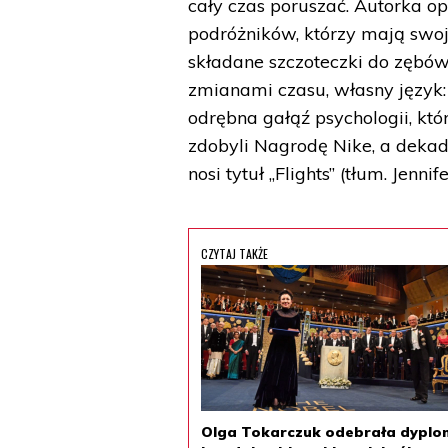
cały czas poruszać. Autorka 
podróżników, którzy mają swo
składane szczoteczki do zębów
zmianami czasu, własny język: 
odrębna gałąź psychologii, któ
zdobyli Nagrodę Nike, a dekadę
nosi tytuł „Flights” (tłum. Je
CZYTAJ TAKŻE
Olga Tokarczuk odebrała dyplo