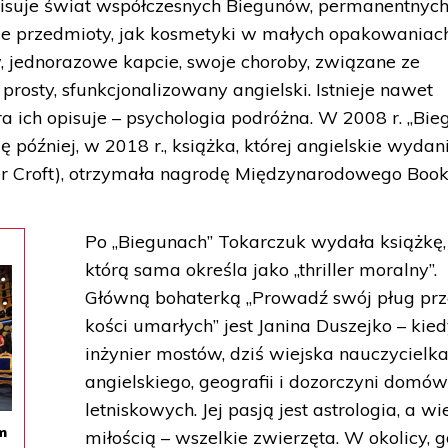
opisuje świat współczesnych Biegunów, permanentnyc
je przedmioty, jak kosmetyki w małych opakowaniach
, jednorazowe kapcie, swoje choroby, związane ze
prosty, sfunkcjonalizowany angielski. Istnieje nawet
ra ich opisuje – psychologia podróżna. W 2008 r. „Bie
 później, w 2018 r., książka, której angielskie wydan
nnifer Croft), otrzymała nagrodę Międzynarodowego Book
Po „Biegunach” Tokarczuk wydała książkę,
którą sama określa jako „thriller moralny”.
Główną bohaterką „Prowadź swój pług prz
kości umarłych” jest Janina Duszejko – kie
inżynier mostów, dziś wiejska nauczycielk
angielskiego, geografii i dozorczyni domó
letniskowych. Jej pasją jest astrologia, a wi
m
miłością – wszelkie zwierzęta. W okolicy, g