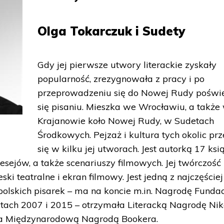
Olga Tokarczuk i Sudety
Gdy jej pierwsze utwory literackie zyskały
popularność, zrezygnowała z pracy i po
przeprowadzeniu się do Nowej Rudy poświę
się pisaniu. Mieszka we Wrocławiu, a także
Krajanowie koło Nowej Rudy, w Sudetach
Środkowych. Pejzaż i kultura tych okolic pr
się w kilku jej utworach. Jest autorką 17 ksi
sejów, a także scenariuszy filmowych. Jej twórczość
ki teatralne i ekran filmowy. Jest jedną z najczęściej
lskich pisarek – ma na koncie m.in. Nagrodę Fundacj
atach 2007 i 2015 – otrzymała Literacką Nagrodę Nik
na Międzynarodową Nagrodą Bookera.