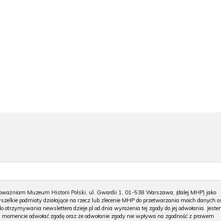
ważniam Muzeum Historii Polski, ul. Gwardii 1, 01-538 Warszawa, (dalej MHP) jako
zelkie podmioty działające na rzecz lub zlecenie MHP do przetwarzania moich danych o
do otrzymywania newslettera dzieje.pl od dnia wyrażenia tej zgody do jej odwołania. Jest
omencie odwołać zgodę oraz że odwołanie zgody nie wpływa na zgodność z prawem