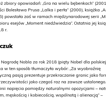
ż zbiory opowiadań: „Gra na wielu bębenkach” (2001
ieści Bolesława Prusa „Lalka i perła” (2000), książka „
6) powstała zaś w ramach międzynarodowej serii „Mi
bioru esejów „Moment niedźwiedzia”. Ostatnia jej ksi
8 r.
rczuk
 Nagrodę Nobla za rok 2018 (piąty Nobel dla polskie
ka w ten sposób tłumaczyła wybór: „Za wyobraźnię
dyczną pasją prezentuje przekraczanie granic jako fo
e rzeczywistości jako czegoś raz na zawsze ustalonego
inii napięcia pomiędzy naturalnymi opozycjami – nat
, męskością i kobiecością, wspólnotą i alienacją” –