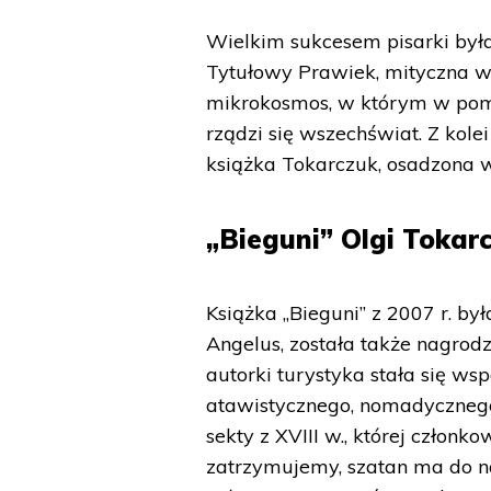
Wielkim sukcesem pisarki była 
Tytułowy Prawiek, mityczna w
mikrokosmos, w którym w pom
rządzi się wszechświat. Z kole
książka Tokarczuk, osadzona w 
„Bieguni” Olgi Tokar
Książka „Bieguni” z 2007 r. b
Angelus, została także nagrod
autorki turystyka stała się w
atawistycznego, nomadycznego 
sekty z XVIII w., której członk
zatrzymujemy, szatan ma do na