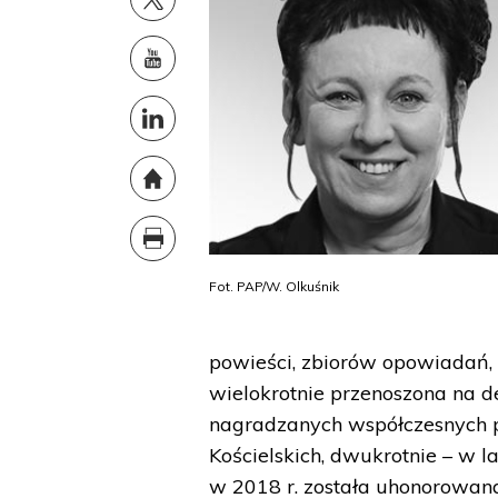
Fot. PAP/W. Olkuśnik
powieści, zbiorów opowiadań, e
wielokrotnie przenoszona na des
nagradzanych współczesnych po
Kościelskich, dwukrotnie – w l
w 2018 r. została uhonorowa