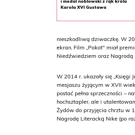
i medal noblowski z rąk króla
Karola XVI Gustawa
nieszkodliwą dziwaczkę. W 201
ekran. Film „Pokot" miał prem
Niedźwiedziem oraz Nagrodą i
W 2014 r. ukazały się „Księgi
mesjaszu żyjącym w XVII wieku
postać pełna sprzeczności – na
hochsztapler, ale i utalentowa
Żydów do przyjęcia chrztu w 1
Nagrodę Literacką Nike (po raz