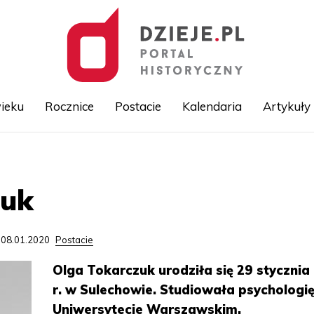
ieku
Rocznice
Postacie
Kalendaria
Artykuły
Przejdź
do
treści
zuk
 08.01.2020
Postacie
Olga Tokarczuk urodziła się 29 stycznia
r. w Sulechowie. Studiowała psychologi
Uniwersytecie Warszawskim.