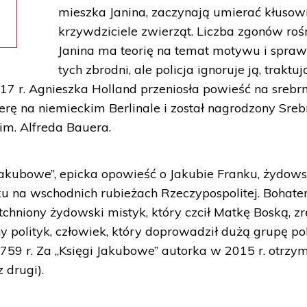
mieszka Janina, zaczynają umierać kłusown
krzywdziciele zwierząt. Liczba zgonów rośn
Janina ma teorię na temat motywu i spra
tych zbrodni, ale policja ignoruje ją, traktuj
7 r. Agnieszka Holland przeniosła powieść na srebr
ierę na niemieckim Berlinale i został nagrodzony Sre
m. Alfreda Bauera.
 Jakubowe”, epicka opowieść o Jakubie Franku, żydow
 na wschodnich rubieżach Rzeczypospolitej. Bohater
tchniony żydowski mistyk, który czcił Matkę Boską, z
ny polityk, człowiek, który doprowadził dużą grupę po
759 r. Za „Księgi Jakubowe” autorka w 2015 r. otrzy
 drugi).