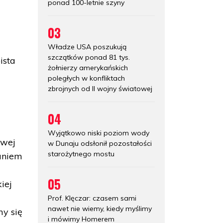
ponad 100-letnie szyny
03
Władze USA poszukują
szczątków ponad 81 tys.
ista
żołnierzy amerykańskich
poległych w konfliktach
zbrojnych od II wojny światowej
04
Wyjątkowo niski poziom wody
owej
w Dunaju odsłonił pozostałości
starożytnego mostu
daniem
05
iej
ę
Prof. Klęczar: czasem sami
nawet nie wiemy, kiedy myślimy
my się
i mówimy Homerem