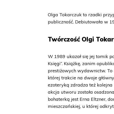
Olga Tokarczuk to rzadki przyp
publiczność. Debiutowała w 19
Twórczość Olgi Toka
W 1989 ukazał się jej tomik po
Księgi”. Książkę, zanim opubli
prestiżowych wydawnictw. To 
której trakcie na dwoje główn
ezoteryką zdradza też kolejna
akcja utworu została osadzon
bohaterką jest Erna Eltzner, d
mieszczańskiej, u której odkry