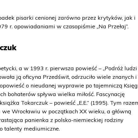
adek pisarki cenionej zarówno przez krytyków, jak i
79 r. opowiadaniami w czasopiśmie „Na Przełaj”.
rczuk
etycki, a w 1993 r. pierwsza powieść – „Podróż ludzi
kowała ją oficyna Przedświt, odrzuciło wiele znanych i
opowieść o nieudanej wyprawie po tajemniczą Księg
ych bohaterów spływa wielka miłość. Fascynację
 książka Tokarczuk – powieść „E.E.” (1995). Tym raze
a we Wrocławiu w początkach XX wieku, a główną
orastająca panienka z polsko-niemieckiej rodziny
to talenty mediumiczne.