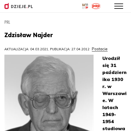
PRL
Przejdź
do
Zdzisław Najder
treści
Postacie
AKTUALIZACJA: 04.03.2021, PUBLIKACJA: 27.04.2012
Urodził
się 31
październ
ika 1930
r. w
Warszawi
e. W
latach
1949-
1954
studiowa