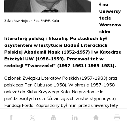
ł na
Uniwersy
tecie
Zdzisław Najder. Fot. PAP/P. Kula
Warszaw
skim
literaturę polską i filozofię. Po studiach był
asystentem w Instytucie Badań Literackich
Polskiej Akademii Nauk (1952-1957) i w Katedrze
Estetyki UW (1958-1959). Pracował też w
redakcji "Twórczości" (1957-1961 i 1969-1981).
Członek Związku Literatów Polskich (1957-1983) oraz
polskiego Pen Clubu (od 1958). W okresie 1957-1958
należał do Klubu Krzywego Koła. Na przełomie lat
pięćdziesiątych i sześćdziesiątych został stypendystą
Fundacji Forda. Zapraszany był m.in. przez uniwersytety
Columbia, Yale, Northern, Illinois czy Kalifornijski
Uniwersytet w Davis. Wykładał też przez pewien czas
literaturę polską na Uniwersytecie w Berkeley.