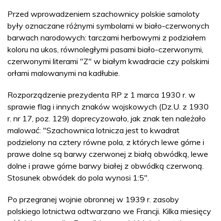
Przed wprowadzeniem szachownicy polskie samoloty
były oznaczane różnymi symbolami w biało-czerwonych
barwach narodowych: tarczami herbowymi z podziałem
koloru na ukos, równoległymi pasami biało-czerwonymi,
czerwonymi literami "Z" w białym kwadracie czy polskimi
orłami malowanymi na kadłubie.
Rozporządzenie prezydenta RP z 1 marca 1930 r. w
sprawie flag i innych znaków wojskowych (Dz.U. z 1930
r. nr 17, poz. 129) doprecyzowało, jak znak ten należało
malować: "Szachownica lotnicza jest to kwadrat
podzielony na cztery równe pola, z których lewe górne i
prawe dolne są barwy czerwonej z białą obwódką, lewe
dolne i prawe górne barwy białej z obwódką czerwoną.
Stosunek obwódek do pola wynosi 1:5".
Po przegranej wojnie obronnej w 1939 r. zasoby
polskiego lotnictwa odtwarzano we Francji. Kilka miesięcy