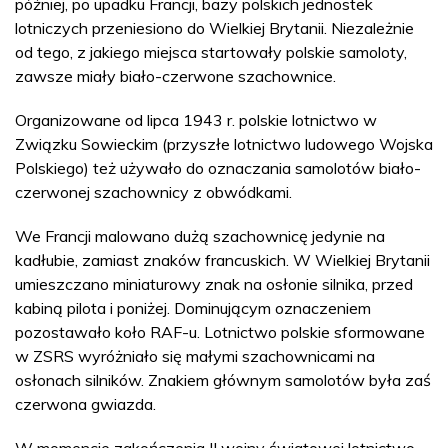
później, po upadku Francji, bazy polskich jednostek
lotniczych przeniesiono do Wielkiej Brytanii. Niezależnie
od tego, z jakiego miejsca startowały polskie samoloty,
zawsze miały biało-czerwone szachownice.
Organizowane od lipca 1943 r. polskie lotnictwo w
Związku Sowieckim (przyszłe lotnictwo ludowego Wojska
Polskiego) też używało do oznaczania samolotów biało-
czerwonej szachownicy z obwódkami.
We Francji malowano dużą szachownicę jedynie na
kadłubie, zamiast znaków francuskich. W Wielkiej Brytanii
umieszczano miniaturowy znak na osłonie silnika, przed
kabiną pilota i poniżej. Dominującym oznaczeniem
pozostawało koło RAF-u. Lotnictwo polskie sformowane
w ZSRS wyróżniało się małymi szachownicami na
osłonach silników. Znakiem głównym samolotów była zaś
czerwona gwiazda.
W momencie zakończenia II wojny światowej lotnictwo