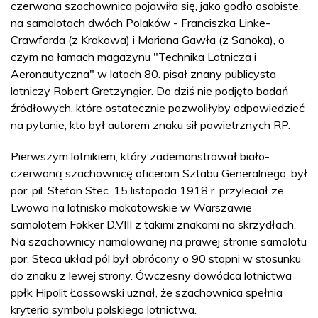
czerwona szachownica pojawiła się, jako godło osobiste,
na samolotach dwóch Polaków - Franciszka Linke-
Crawforda (z Krakowa) i Mariana Gawła (z Sanoka), o
czym na łamach magazynu "Technika Lotnicza i
Aeronautyczna" w latach 80. pisał znany publicysta
lotniczy Robert Gretzyngier. Do dziś nie podjęto badań
źródłowych, które ostatecznie pozwoliłyby odpowiedzieć
na pytanie, kto był autorem znaku sił powietrznych RP.
Pierwszym lotnikiem, który zademonstrował biało-
czerwoną szachownicę oficerom Sztabu Generalnego, był
por. pil. Stefan Stec. 15 listopada 1918 r. przyleciał ze
Lwowa na lotnisko mokotowskie w Warszawie
samolotem Fokker D.VIII z takimi znakami na skrzydłach.
Na szachownicy namalowanej na prawej stronie samolotu
por. Steca układ pól był obrócony o 90 stopni w stosunku
do znaku z lewej strony. Ówczesny dowódca lotnictwa
ppłk Hipolit Łossowski uznał, że szachownica spełnia
kryteria symbolu polskiego lotnictwa.