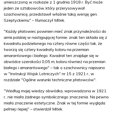
umieszczoną w rozkazie z 1 grudnia 1918 r. Być może
jeden ze sztabowców, który przerysowywał
szachownicę, przedstawił właśnie taką wersję gen.
Szeptyckiemu" – tłumaczył Mitek.
"Każdy płatowiec powinien mieć znak przynależności do
armii polskiej w następującej formie: znak ten składa się z
kwadratu podzielonego na cztery równe części tak, że
tworzą się cztery kwadraty koloru na przemian
amarantowego i białego. Kwadrat ten znajduje się w
obwódce szerokości 0,05 m, koloru również na przemian
białego i amarantowego" – tak o szachownicy napisano
w "Instrukcji Wojsk Lotniczych" nr 15 z 1921 r., w
rozdziale "Ogólne warunki techniczne płatowców".
"Według mojej wiedzy obwódka, wprowadzona w 1921
r., nie miała żadnego symbolicznego znaczenia. Na pewno
miała znaczenie estetyczne. Znak w tej formie wygląda
pełniej i lepiej" – stwierdził Mitek.