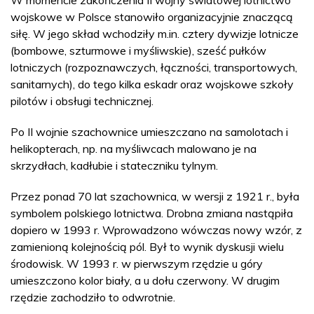
wojskowe w Polsce stanowiło organizacyjnie znaczącą
siłę. W jego skład wchodziły m.in. cztery dywizje lotnicze
(bombowe, szturmowe i myśliwskie), sześć pułków
lotniczych (rozpoznawczych, łączności, transportowych,
sanitarnych), do tego kilka eskadr oraz wojskowe szkoły
pilotów i obsługi technicznej.
Po II wojnie szachownice umieszczano na samolotach i
helikopterach, np. na myśliwcach malowano je na
skrzydłach, kadłubie i stateczniku tylnym.
Przez ponad 70 lat szachownica, w wersji z 1921 r., była
symbolem polskiego lotnictwa. Drobna zmiana nastąpiła
dopiero w 1993 r. Wprowadzono wówczas nowy wzór, z
zamienioną kolejnością pól. Był to wynik dyskusji wielu
środowisk. W 1993 r. w pierwszym rzędzie u góry
umieszczono kolor biały, a u dołu czerwony. W drugim
rzędzie zachodziło to odwrotnie.