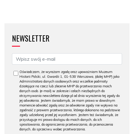
NEWSLETTER
Oświadczam, że wyrażam zgodę oraz upoważniam Muzeum
Historii Polski, ul. Gwardii 1, 01-538 Warszawa, (dalej MHP) jako
Administratora danych osobowych oraz wszelkie podmioty
działające na rzecz lub zlecenie MHP do przetwarzania moich
danych osob. (e-mail) w zakresie i celach niezbędnych do
otrzymywania newslettera dzieje.pl od dnia wyrażenia tej zgody do
jej odwołania. Jestem świadomy/a, że mam prawo w dowolnym
momencie odwołać zgodę oraz że odwołanie zgody nie wpływa na
zgodność z prawem przetwarzania, którego dokonano na podstawie
zgody udzielonej przed jej wycofaniem. Jestem też świadomy/a, że
przysługuje mi prawo dostępu do moich danych, do ich
sprostowania, do ograniczenia przetwarzania, do przenoszenia
danych, do sprzeciwu wobec przetwarzania.