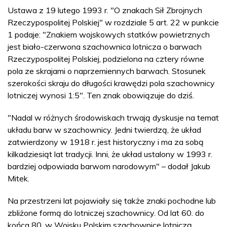
Ustawa z 19 lutego 1993 r. "O znakach Sił Zbrojnych
Rzeczypospolitej Polskiej" w rozdziale 5 art. 22 w punkcie
1 podaje: "Znakiem wojskowych statków powietrznych
jest biało-czerwona szachownica lotnicza o barwach
Rzeczypospolitej Polskiej, podzielona na cztery równe
pola ze skrajami o naprzemiennych barwach. Stosunek
szerokości skraju do długości krawędzi pola szachownicy
lotniczej wynosi 1:5". Ten znak obowiązuje do dziś.
"Nadal w różnych środowiskach trwają dyskusje na temat
układu barw w szachownicy. Jedni twierdzą, że układ
zatwierdzony w 1918 r. jest historyczny i ma za sobą
kilkadziesiąt lat tradycji. Inni, że układ ustalony w 1993 r.
bardziej odpowiada barwom narodowym" – dodał Jakub
Mitek.
Na przestrzeni lat pojawiały się także znaki pochodne lub
zbliżone formą do lotniczej szachownicy. Od lat 60. do
końca 80. w Wojsku Polskim szachownicę lotniczą