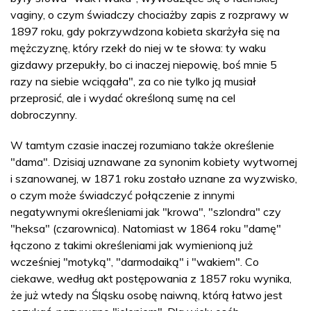
vaginy, o czym świadczy chociażby zapis z rozprawy w
1897 roku, gdy pokrzywdzona kobieta skarżyła się na
mężczyznę, który rzekł do niej w te słowa: ty waku
gizdawy przepukły, bo ci inaczej niepowię, boś mnie 5
razy na siebie wciągała", za co nie tylko ją musiał
przeprosić, ale i wydać określoną sumę na cel
dobroczynny.
W tamtym czasie inaczej rozumiano także określenie
"dama". Dzisiaj uznawane za synonim kobiety wytwornej
i szanowanej, w 1871 roku zostało uznane za wyzwisko,
o czym może świadczyć połączenie z innymi
negatywnymi określeniami jak "krowa", "szlondra" czy
"heksa" (czarownica). Natomiast w 1864 roku "damę"
łączono z takimi określeniami jak wymienioną już
wcześniej "motyką", "darmodaiką" i "wakiem". Co
ciekawe, według akt postępowania z 1857 roku wynika,
że już wtedy na Śląsku osobę naiwną, którą łatwo jest