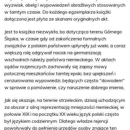
wyzwisk, obelg i wypowiedzeń obraźliwych stosowanych
w tamtym czasie. Do każdego egzemplarza książki
dołączona jest płyta ze skanami oryginalnych akt.
Jest to książka niezwykła, bo dotycząca terenu Górnego
Śląska, w czasie gdy od zakończenia formalnych
związków z polskim państwem upłynęły już wieki, a coraz
większą rolę odgrywał nacisk na germanizację
wschodnich rubieży państwa niemieckiego. W aktach
sądów rozjemczych zachowały się zapisy mowy
potocznej mieszkańców tamtej epoki, bez upiększeń i
cenzurowania wypowiedzi, będących często "dowodem"
w sprawie o pomówienie, czy naruszenie dobrego imienia.
Jak się okazuje, na terenie strzeleckim, dzisiaj uchodzącym
za obszar z silną reprezentacją mniejszości niemieckiej, w
połowie XIX i na początku XX wieku język polski często
był językiem codziennym. Dlatego władze rejencji
powoływały do pełnienia urzędów osoby znające ten