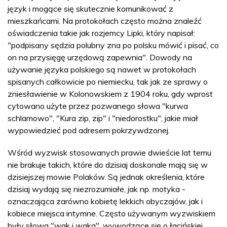
język i mogące się skutecznie komunikować z
mieszkańcami. Na protokołach często można znaleźć
oświadczenia takie jak rozjemcy Lipki, który napisał:
"podpisany sędzia polubny zna po polsku mówić i pisać, co
on na przysięgę urzędową zapewnia". Dowody na
używanie języka polskiego są nawet w protokołach
spisanych całkowicie po niemiecku, tak jak ze sprawy o
zniesławienie w Kolonowskiem z 1904 roku, gdy wprost
cytowano użyte przez pozwanego słowa "kurwa
schlamowo", "Kura zip, zip" i "niedorostku", jakie miał
wypowiedzieć pod adresem pokrzywdzonej.
Wśród wyzwisk stosowanych prawie dwieście lat temu
nie brakuje takich, które do dzisiaj doskonale mają się w
dzisiejszej mowie Polaków. Są jednak określenia, które
dzisiaj wydają się niezrozumiałe, jak np. motyka -
oznaczająca zarówno kobietę lekkich obyczajów, jak i
kobiece miejsca intymne. Często używanym wyzwiskiem
były słowa "wak i waka", wywodzące się o łacińskiej