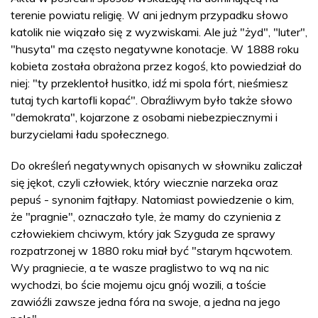
terenie powiatu religię. W ani jednym przypadku słowo
katolik nie wiązało się z wyzwiskami. Ale już "żyd", "luter",
"husyta" ma często negatywne konotacje. W 1888 roku
kobieta została obrażona przez kogoś, kto powiedział do
niej: "ty przeklentoł husitko, idź mi spola fórt, nieśmiesz
tutaj tych kartofli kopać". Obraźliwym było także słowo
"demokrata", kojarzone z osobami niebezpiecznymi i
burzycielami ładu społecznego.
Do określeń negatywnych opisanych w słowniku zaliczał
się jękot, czyli człowiek, który wiecznie narzeka oraz
pepuś - synonim fajtłapy. Natomiast powiedzenie o kim,
że "pragnie", oznaczało tyle, że mamy do czynienia z
człowiekiem chciwym, który jak Szyguda ze sprawy
rozpatrzonej w 1880 roku miał być "starym hącwotem.
Wy pragniecie, a te wasze praglistwo to wą na nic
wychodzi, bo ście mojemu ojcu gnój wozili, a toście
zawióźli zawsze jedna fóra na swoje, a jedna na jego