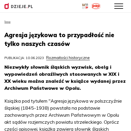
Inne
Przejdź
do
Agresja językowa to przypadłość nie
treści
tylko naszych czasów
Rozmaitości historyczne
PUBLIKACJA: 10.06.2023
Niezwykły słownik śląskich wyzwisk, obelg i
wypowiedzeń obraźliwych stosowanych w XIX i
XX wieku można znaleźć w książce wydanej przez
Archiwum Państwowe w Opolu.
Książka pod tytułem "Agresja językowa w polszczyźnie
śląskiej (1845-1938) powstała na podstawie
zachowanych przez Archiwum Państwowym w Opolu
akt sądów rozjemczych powiatu strzeleckiego. Oprócz
części opisowej, książka zawiera słownik śląskich