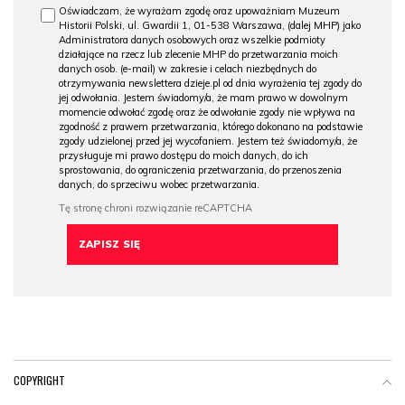
Oświadczam, że wyrażam zgodę oraz upoważniam Muzeum
Historii Polski, ul. Gwardii 1, 01-538 Warszawa, (dalej MHP) jako
Administratora danych osobowych oraz wszelkie podmioty
działające na rzecz lub zlecenie MHP do przetwarzania moich
danych osob. (e-mail) w zakresie i celach niezbędnych do
otrzymywania newslettera dzieje.pl od dnia wyrażenia tej zgody do
jej odwołania. Jestem świadomy/a, że mam prawo w dowolnym
momencie odwołać zgodę oraz że odwołanie zgody nie wpływa na
zgodność z prawem przetwarzania, którego dokonano na podstawie
zgody udzielonej przed jej wycofaniem. Jestem też świadomy/a, że
przysługuje mi prawo dostępu do moich danych, do ich
sprostowania, do ograniczenia przetwarzania, do przenoszenia
danych, do sprzeciwu wobec przetwarzania.
COPYRIGHT