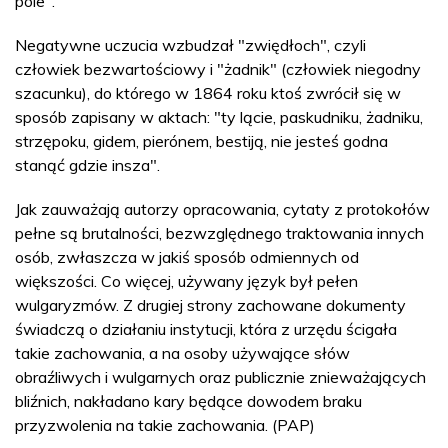
pole".
Negatywne uczucia wzbudzał "zwiędłoch", czyli
człowiek bezwartościowy i "żadnik" (człowiek niegodny
szacunku), do którego w 1864 roku ktoś zwrócił się w
sposób zapisany w aktach: "ty lącie, paskudniku, żadniku,
strzępoku, gidem, pierónem, bestiją, nie jesteś godna
stanąć gdzie insza".
Jak zauważają autorzy opracowania, cytaty z protokołów
pełne są brutalności, bezwzględnego traktowania innych
osób, zwłaszcza w jakiś sposób odmiennych od
większości. Co więcej, używany język był pełen
wulgaryzmów. Z drugiej strony zachowane dokumenty
świadczą o działaniu instytucji, która z urzędu ścigała
takie zachowania, a na osoby używające słów
obraźliwych i wulgarnych oraz publicznie znieważających
bliźnich, nakładano kary będące dowodem braku
przyzwolenia na takie zachowania. (PAP)