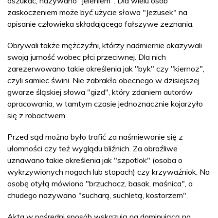
oszukać, nazywano "jeleniem". Dla wielu osób
zaskoczeniem może być użycie słowa "Jezusek" na
opisanie człowieka składającego fałszywe zeznania.
Obrywali także mężczyźni, którzy nadmiernie okazywali
swoją jurność wobec płci przeciwnej. Dla nich
zarezerwowano takie określenia jak "byk" czy "kiernoz",
czyli samiec świni. Nie zabrakło obecnego w dzisiejszej
gwarze śląskiej słowa "gizd", który zdaniem autorów
opracowania, w tamtym czasie jednoznacznie kojarzyło
się z robactwem.
Przed sąd można było trafić za naśmiewanie się z
ułomności czy też wyglądu bliźnich. Za obraźliwe
uznawano takie określenia jak "szpotlok" (osoba o
wykrzywionych nogach lub stopach) czy krzywaźniok. Na
osobę otyłą mówiono "brzuchacz, basak, maśnica", a
chudego nazywano "sucharą, suchletą, kostorzem".
Akta w pośredni sposób wskazują na dominującą na