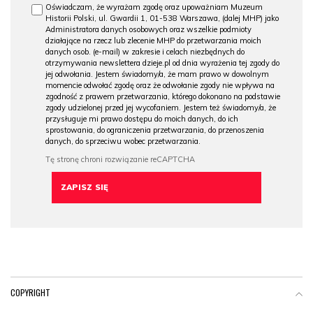
Oświadczam, że wyrażam zgodę oraz upoważniam Muzeum
Historii Polski, ul. Gwardii 1, 01-538 Warszawa, (dalej MHP) jako
Administratora danych osobowych oraz wszelkie podmioty
działające na rzecz lub zlecenie MHP do przetwarzania moich
danych osob. (e-mail) w zakresie i celach niezbędnych do
otrzymywania newslettera dzieje.pl od dnia wyrażenia tej zgody do
jej odwołania. Jestem świadomy/a, że mam prawo w dowolnym
momencie odwołać zgodę oraz że odwołanie zgody nie wpływa na
zgodność z prawem przetwarzania, którego dokonano na podstawie
zgody udzielonej przed jej wycofaniem. Jestem też świadomy/a, że
przysługuje mi prawo dostępu do moich danych, do ich
sprostowania, do ograniczenia przetwarzania, do przenoszenia
danych, do sprzeciwu wobec przetwarzania.
COPYRIGHT