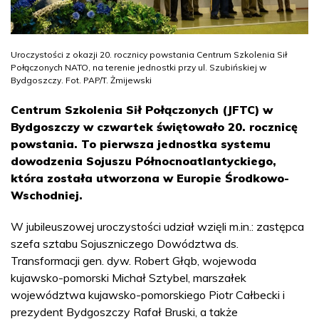
Uroczystości z okazji 20. rocznicy powstania Centrum Szkolenia Sił
Połączonych NATO, na terenie jednostki przy ul. Szubińskiej w
Bydgoszczy. Fot. PAP/T. Żmijewski
Centrum Szkolenia Sił Połączonych (JFTC) w
Bydgoszczy w czwartek świętowało 20. rocznicę
powstania. To pierwsza jednostka systemu
dowodzenia Sojuszu Północnoatlantyckiego,
która została utworzona w Europie Środkowo-
Wschodniej.
W jubileuszowej uroczystości udział wzięli m.in.: zastępca
szefa sztabu Sojuszniczego Dowództwa ds.
Transformacji gen. dyw. Robert Głąb, wojewoda
kujawsko-pomorski Michał Sztybel, marszałek
województwa kujawsko-pomorskiego Piotr Całbecki i
prezydent Bydgoszczy Rafał Bruski, a także