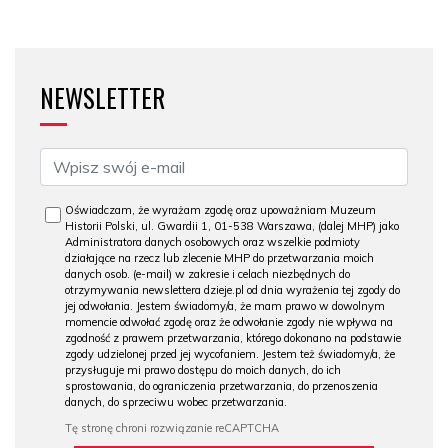
NEWSLETTER
Oświadczam, że wyrażam zgodę oraz upoważniam Muzeum
Historii Polski, ul. Gwardii 1, 01-538 Warszawa, (dalej MHP) jako
Administratora danych osobowych oraz wszelkie podmioty
działające na rzecz lub zlecenie MHP do przetwarzania moich
danych osob. (e-mail) w zakresie i celach niezbędnych do
otrzymywania newslettera dzieje.pl od dnia wyrażenia tej zgody do
jej odwołania. Jestem świadomy/a, że mam prawo w dowolnym
momencie odwołać zgodę oraz że odwołanie zgody nie wpływa na
zgodność z prawem przetwarzania, którego dokonano na podstawie
zgody udzielonej przed jej wycofaniem. Jestem też świadomy/a, że
przysługuje mi prawo dostępu do moich danych, do ich
sprostowania, do ograniczenia przetwarzania, do przenoszenia
danych, do sprzeciwu wobec przetwarzania.