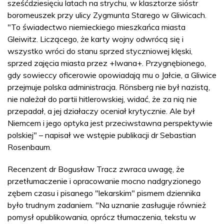
sześćdziesięciu latach na strychu, w klasztorze sióstr
boromeuszek przy ulicy Zygmunta Starego w Gliwicach.
"To świadectwo niemieckiego mieszkańca miasta
Gleiwitz. Liczącego, że karty wojny odwrócą się i
wszystko wróci do stanu sprzed styczniowej klęski,
sprzed zajęcia miasta przez +Iwana+. Przygnębionego,
gdy sowieccy oficerowie opowiadają mu o Jałcie, a Gliwice
przejmuje polska administracja. Rönsberg nie był nazistą,
nie należał do partii hitlerowskiej, widać, że za nią nie
przepadał, a jej działaczy oceniał krytycznie. Ale był
Niemcem i jego optyka jest przeciwstawna perspektywie
polskiej" – napisał we wstępie publikacji dr Sebastian
Rosenbaum.
Recenzent dr Bogusław Tracz zwraca uwagę, że
przetłumaczenie i opracowanie mocno nadgryzionego
zębem czasu i pisanego "lekarskim" pismem dziennika
było trudnym zadaniem. "Na uznanie zasługuje również
pomysł opublikowania, oprócz tłumaczenia, tekstu w