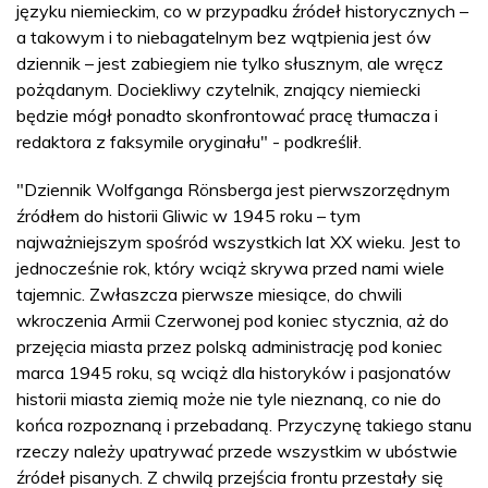
języku niemieckim, co w przypadku źródeł historycznych –
a takowym i to niebagatelnym bez wątpienia jest ów
dziennik – jest zabiegiem nie tylko słusznym, ale wręcz
pożądanym. Dociekliwy czytelnik, znający niemiecki
będzie mógł ponadto skonfrontować pracę tłumacza i
redaktora z faksymile oryginału" - podkreślił.
"Dziennik Wolfganga Rönsberga jest pierwszorzędnym
źródłem do historii Gliwic w 1945 roku – tym
najważniejszym spośród wszystkich lat XX wieku. Jest to
jednocześnie rok, który wciąż skrywa przed nami wiele
tajemnic. Zwłaszcza pierwsze miesiące, do chwili
wkroczenia Armii Czerwonej pod koniec stycznia, aż do
przejęcia miasta przez polską administrację pod koniec
marca 1945 roku, są wciąż dla historyków i pasjonatów
historii miasta ziemią może nie tyle nieznaną, co nie do
końca rozpoznaną i przebadaną. Przyczynę takiego stanu
rzeczy należy upatrywać przede wszystkim w ubóstwie
źródeł pisanych. Z chwilą przejścia frontu przestały się