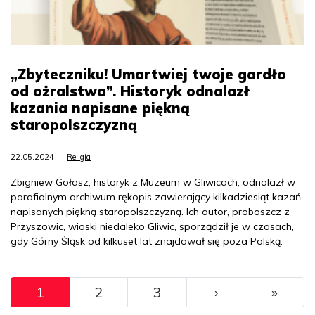
„Zbyteczniku! Umartwiej twoje gardło
od ożralstwa”. Historyk odnalazł
kazania napisane piękną
staropolszczyzną
22.05.2024
Religia
Zbigniew Gołasz, historyk z Muzeum w Gliwicach, odnalazł w
parafialnym archiwum rękopis zawierający kilkadziesiąt kazań
napisanych piękną staropolszczyzną. Ich autor, proboszcz z
Przyszowic, wioski niedaleko Gliwic, sporządził je w czasach,
gdy Górny Śląsk od kilkuset lat znajdował się poza Polską.
Pagination
››
Ostat
1
2
3
›
»