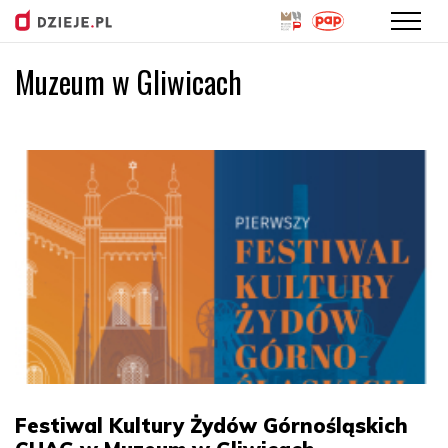
Muzeum w Gliwicach
Przejdź
do
treści
Festiwal Kultury Żydów Górnośląskich