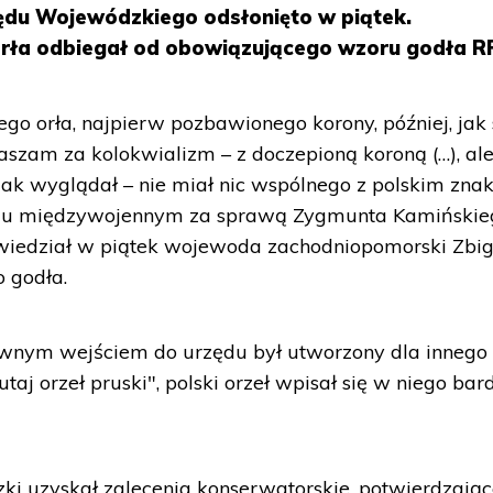
du Wojewódzkiego odsłonięto w piątek.
rła odbiegał od obowiązującego wzoru godła R
łego orła, najpierw pozbawionego korony, później, jak 
aszam za kolokwializm – z doczepioną koroną (…), al
ak wyglądał – nie miał nic wspólnego z polskim zna
eciu międzywojennym za sprawą Zygmunta Kamińskie
owiedział w piątek wojewoda zachodniopomorski Zbi
 godła.
ównym wejściem do urzędu był utworzony dla innego 
utaj orzeł pruski", polski orzeł wpisał się w niego bar
ki uzyskał zalecenia konserwatorskie, potwierdzają