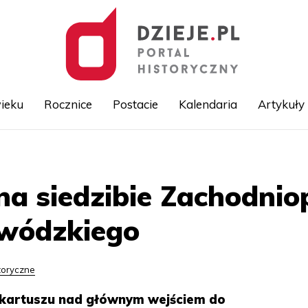
ieku
Rocznice
Postacie
Kalendaria
Artykuły
Przejdź
do
treści
a siedzibie Zachodni
wódzkiego
toryczne
kartuszu nad głównym wejściem do