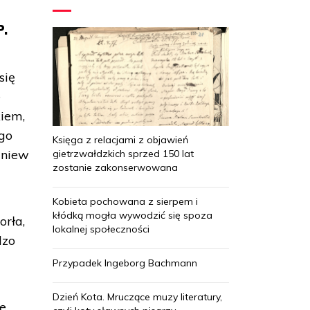
P.
się
e
kiem,
go
Księga z relacjami z objawień
gniew
gietrzwałdzkich sprzed 150 lat
zostanie zakonserwowana
Kobieta pochowana z sierpem i
kłódką mogła wywodzić się spoza
orła,
lokalnej społeczności
dzo
Przypadek Ingeborg Bachmann
Dzień Kota. Mruczące muzy literatury,
ce