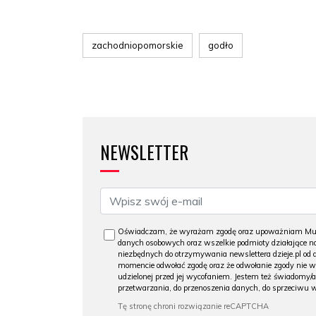
zachodniopomorskie
godło
NEWSLETTER
Oświadczam, że wyrażam zgodę oraz upoważniam Muzeu
danych osobowych oraz wszelkie podmioty działające na
niezbędnych do otrzymywania newslettera dzieje.pl od
momencie odwołać zgodę oraz że odwołanie zgody nie 
udzielonej przed jej wycofaniem. Jestem też świadomy/a
przetwarzania, do przenoszenia danych, do sprzeciwu 