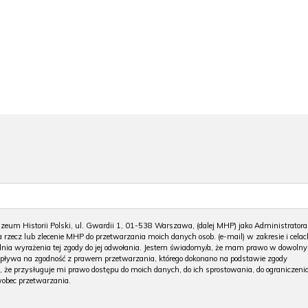
m Historii Polski, ul. Gwardii 1, 01-538 Warszawa, (dalej MHP) jako Administratora
 rzecz lub zlecenie MHP do przetwarzania moich danych osob. (e-mail) w zakresie i celac
 dnia wyrażenia tej zgody do jej odwołania. Jestem świadomy/a, że mam prawo w dowoln
wpływa na zgodność z prawem przetwarzania, którego dokonano na podstawie zgody
, że przysługuje mi prawo dostępu do moich danych, do ich sprostowania, do ograniczeni
wobec przetwarzania.