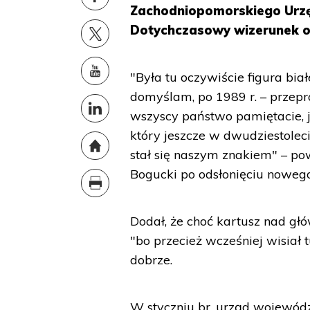
Zachodniopomorskiego Urzę
Dotychczasowy wizerunek o
"Była tu oczywiście figura bia
domyślam, po 1989 r. – przepr
wszyscy państwo pamiętacie, j
który jeszcze w dwudziestol
stał się naszym znakiem" – p
Bogucki po odsłonięciu nowego
Dodał, że choć kartusz nad gł
"bo przecież wcześniej wisiał t
dobrze.
W styczniu br. urząd wojewódz