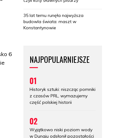
czyli koty sławnych pisarzy
35 lat temu runęła najwyższa
budowla świata: maszt w
Konstantynowie
sko 6
NAJPOPULARNIEJSZE
ie
01
Historyk sztuki: niszcząc pomniki
z czasów PRL, wymazujemy
część polskiej historii
02
Wyjątkowo niski poziom wody
w Dunaju odsłonił pozostałości