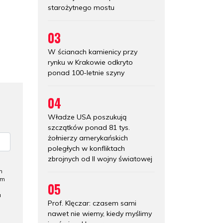
starożytnego mostu
03
W ścianach kamienicy przy
rynku w Krakowie odkryto
ponad 100-letnie szyny
04
Władze USA poszukują
szczątków ponad 81 tys.
żołnierzy amerykańskich
poległych w konfliktach
zbrojnych od II wojny światowej
h
ym
05
a
Prof. Klęczar: czasem sami
nawet nie wiemy, kiedy myślimy