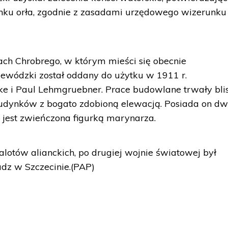
unku orła, zgodnie z zasadami urzędowego wizerunku
h Chrobrego, w którym mieści się obecnie
wódzki został oddany do użytku w 1911 r.
ke i Paul Lehmgruebner. Prace budowlane trwały bli
budynków z bogato zdobioną elewacją. Posiada on dw
 jest zwieńczona figurką marynarza.
alotów alianckich, po drugiej wojnie światowej był
adz w Szczecinie.(PAP)