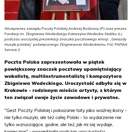
Wiceprezes zarządu Poczty Polskiej Andrzej Bodziony (P) oraz prezes
Fundacji im. Zbigniewa Wodeckiego Katarzyna Wodecka-Stubbs (L)
podczas uroczystej prezentacji znaczka pocztowego emisji: „Gwiazdy
muzyki polskiej” poświęconego Zbigniewowi Wodeckiemu. Fot. PAP/Art
Service 2
Poczta Polska zaprezentowała w piątek
powiększony znaczek pocztowy upamiętniający
wokalistę, multiinstrumentalistę i kompozytora
Zbigniewa Wodeckiego. Uroczystość odbyła się w
Krakowie - rodzinnym mieście artysty, z którym
ten związał swoje życie zawodowe i prywatne.
"Gest Poczty Polskiej i pokazanie taty jako ważnej ikony -
nie tylko muzyki, ale też całej Polski - to wydarzenie nie
tylko wzruszające, godne, ale też, jak mi się wydaje,
konieczne" - powiedziała podczas uroczystości