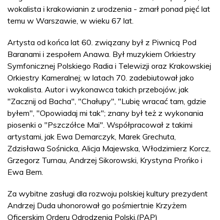
wokalista i krakowianin z urodzenia - zmarł ponad pięć lat
temu w Warszawie, w wieku 67 lat.
Artysta od końca lat 60. związany był z Piwnicą Pod
Baranami i zespołem Anawa. Był muzykiem Orkiestry
Symfonicznej Polskiego Radia i Telewizji oraz Krakowskiej
Orkiestry Kameralnej; w latach 70. zadebiutował jako
wokalista. Autor i wykonawca takich przebojów, jak
"Zacznij od Bacha", "Chałupy", "Lubię wracać tam, gdzie
byłem", "Opowiadaj mi tak"; znany był też z wykonania
piosenki o "Pszczółce Mai". Współpracował z takimi
artystami, jak Ewa Demarczyk, Marek Grechuta,
Zdzisława Sośnicka, Alicja Majewska, Włodzimierz Korcz,
Grzegorz Turnau, Andrzej Sikorowski, Krystyna Prońko i
Ewa Bem.
Za wybitne zasługi dla rozwoju polskiej kultury prezydent
Andrzej Duda uhonorował go pośmiertnie Krzyżem
Oficerskim Orderu Odrodzenia Polski.(PAP)