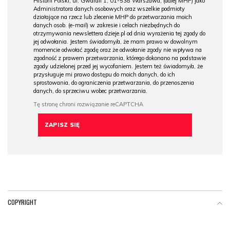
Historii Polski, ul. Gwardii 1, 01-538 Warszawa, (dalej MHP) jako
Administratora danych osobowych oraz wszelkie podmioty
działające na rzecz lub zlecenie MHP do przetwarzania moich
danych osob. (e-mail) w zakresie i celach niezbędnych do
otrzymywania newslettera dzieje.pl od dnia wyrażenia tej zgody do
jej odwołania. Jestem świadomy/a, że mam prawo w dowolnym
momencie odwołać zgodę oraz że odwołanie zgody nie wpływa na
zgodność z prawem przetwarzania, którego dokonano na podstawie
zgody udzielonej przed jej wycofaniem. Jestem też świadomy/a, że
przysługuje mi prawo dostępu do moich danych, do ich
sprostowania, do ograniczenia przetwarzania, do przenoszenia
danych, do sprzeciwu wobec przetwarzania.
COPYRIGHT