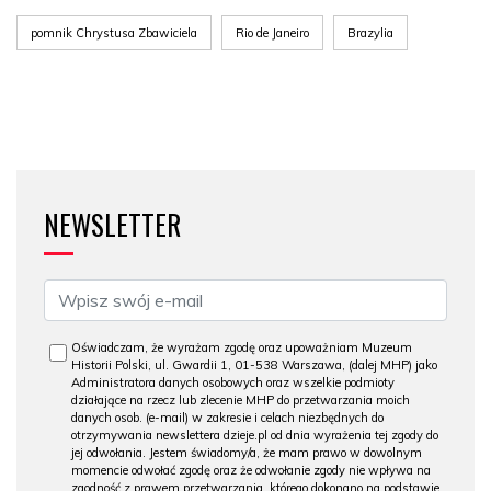
pomnik Chrystusa Zbawiciela
Rio de Janeiro
Brazylia
NEWSLETTER
Oświadczam, że wyrażam zgodę oraz upoważniam Muzeum
Historii Polski, ul. Gwardii 1, 01-538 Warszawa, (dalej MHP) jako
Administratora danych osobowych oraz wszelkie podmioty
działające na rzecz lub zlecenie MHP do przetwarzania moich
danych osob. (e-mail) w zakresie i celach niezbędnych do
otrzymywania newslettera dzieje.pl od dnia wyrażenia tej zgody do
jej odwołania. Jestem świadomy/a, że mam prawo w dowolnym
momencie odwołać zgodę oraz że odwołanie zgody nie wpływa na
zgodność z prawem przetwarzania, którego dokonano na podstawie