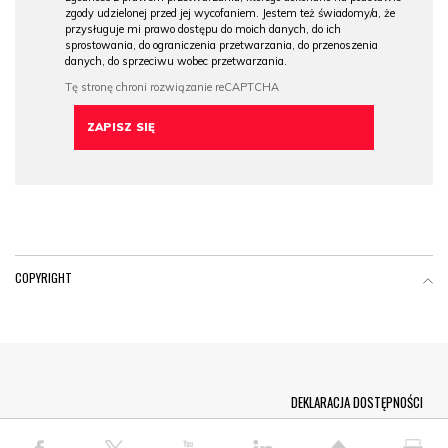
zgody udzielonej przed jej wycofaniem. Jestem też świadomy/a, że
przysługuje mi prawo dostępu do moich danych, do ich
sprostowania, do ograniczenia przetwarzania, do przenoszenia
danych, do sprzeciwu wobec przetwarzania.
COPYRIGHT
Menu Footer
DEKLARACJA DOSTĘPNOŚCI
© COPYRIGHT PAP 2026