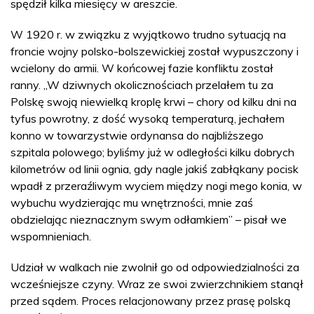
spędził kilka miesięcy w areszcie.
W 1920 r. w związku z wyjątkowo trudno sytuacją na
froncie wojny polsko-bolszewickiej został wypuszczony i
wcielony do armii. W końcowej fazie konfliktu został
ranny. „W dziwnych okolicznościach przelałem tu za
Polskę swoją niewielką kroplę krwi – chory od kilku dni na
tyfus powrotny, z dość wysoką temperaturą, jechałem
konno w towarzystwie ordynansa do najbliższego
szpitala polowego; byliśmy już w odległości kilku dobrych
kilometrów od linii ognia, gdy nagle jakiś zabłąkany pocisk
wpadł z przeraźliwym wyciem między nogi mego konia, w
wybuchu wydzierając mu wnętrzności, mnie zaś
obdzielając nieznacznym swym odłamkiem” – pisał we
wspomnieniach.
Udział w walkach nie zwolnił go od odpowiedzialności za
wcześniejsze czyny. Wraz ze swoi zwierzchnikiem stanął
przed sądem. Proces relacjonowany przez prasę polską