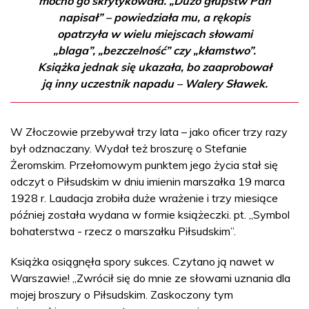
mocno go skrytykowała. „Dużo głupstw Pan
napisał” – powiedziała mu, a rękopis
opatrzyła w wielu miejscach słowami
„blaga”, „bezczelność” czy „kłamstwo”.
Książka jednak się ukazała, bo zaaprobował
ją inny uczestnik napadu – Walery Sławek.
W Złoczowie przebywał trzy lata – jako oficer trzy razy
był odznaczany. Wydał też broszurę o Stefanie
Żeromskim. Przełomowym punktem jego życia stał się
odczyt o Piłsudskim w dniu imienin marszałka 19 marca
1928 r. Laudacja zrobiła duże wrażenie i trzy miesiące
później została wydana w formie książeczki. pt. „Symbol
bohaterstwa - rzecz o marszałku Piłsudskim”.
Książka osiągnęła spory sukces. Czytano ją nawet w
Warszawie! „Zwrócił się do mnie ze słowami uznania dla
mojej broszury o Piłsudskim. Zaskoczony tym