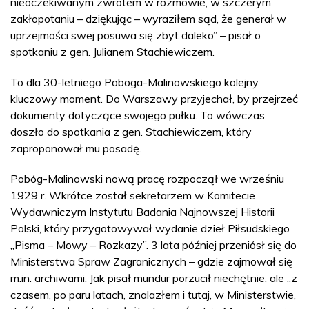
nieoczekiwanym zwrotem w rozmowie, w szczerym
zakłopotaniu – dziękując – wyraziłem sąd, że generał w
uprzejmości swej posuwa się zbyt daleko” – pisał o
spotkaniu z gen. Julianem Stachiewiczem.
To dla 30-letniego Poboga-Malinowskiego kolejny
kluczowy moment. Do Warszawy przyjechał, by przejrzeć
dokumenty dotyczące swojego pułku. To wówczas
doszło do spotkania z gen. Stachiewiczem, który
zaproponował mu posadę.
Pobóg-Malinowski nową pracę rozpoczął we wrześniu
1929 r. Wkrótce został sekretarzem w Komitecie
Wydawniczym Instytutu Badania Najnowszej Historii
Polski, który przygotowywał wydanie dzieł Piłsudskiego
„Pisma – Mowy – Rozkazy”. 3 lata później przeniósł się do
Ministerstwa Spraw Zagranicznych – gdzie zajmował się
m.in. archiwami. Jak pisał mundur porzucił niechętnie, ale „z
czasem, po paru latach, znalazłem i tutaj, w Ministerstwie,