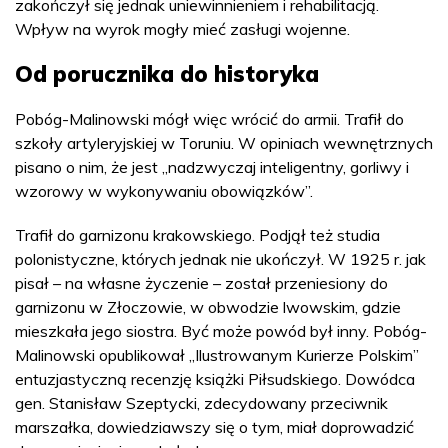
zakończył się jednak uniewinnieniem i rehabilitacją.
Wpływ na wyrok mogły mieć zasługi wojenne.
Od porucznika do historyka
Pobóg-Malinowski mógł więc wrócić do armii. Trafił do
szkoły artyleryjskiej w Toruniu. W opiniach wewnętrznych
pisano o nim, że jest „nadzwyczaj inteligentny, gorliwy i
wzorowy w wykonywaniu obowiązków”.
Trafił do garnizonu krakowskiego. Podjął też studia
polonistyczne, których jednak nie ukończył. W 1925 r. jak
pisał – na własne życzenie – został przeniesiony do
garnizonu w Złoczowie, w obwodzie lwowskim, gdzie
mieszkała jego siostra. Być może powód był inny. Pobóg-
Malinowski opublikował „Ilustrowanym Kurierze Polskim”
entuzjastyczną recenzję książki Piłsudskiego. Dowódca
gen. Stanisław Szeptycki, zdecydowany przeciwnik
marszałka, dowiedziawszy się o tym, miał doprowadzić