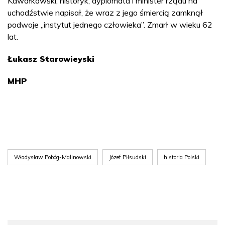
Kawałkawski, historyk, dyplomata i minister rządu na
uchodźstwie napisał, że wraz z jego śmiercią zamknął
podwoje „instytut jednego człowieka”. Zmarł w wieku 62
lat.
Łukasz Starowieyski
MHP
Władysław Pobóg-Malinowski
Józef Piłsudski
historia Polski