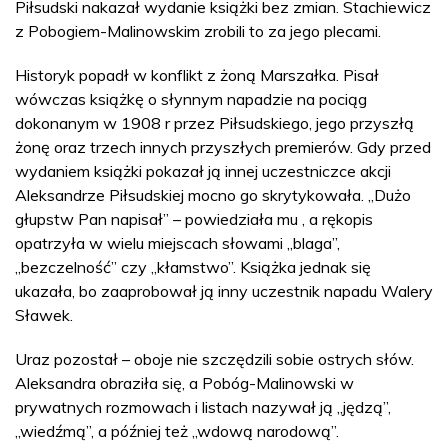
Piłsudski nakazał wydanie książki bez zmian. Stachiewicz
z Pobogiem-Malinowskim zrobili to za jego plecami.
Historyk popadł w konflikt z żoną Marszałka. Pisał
wówczas książkę o słynnym napadzie na pociąg
dokonanym w 1908 r przez Piłsudskiego, jego przyszłą
żonę oraz trzech innych przyszłych premierów. Gdy przed
wydaniem książki pokazał ją innej uczestniczce akcji
Aleksandrze Piłsudskiej mocno go skrytykowała. „Dużo
głupstw Pan napisał” – powiedziała mu , a rękopis
opatrzyła w wielu miejscach słowami „blaga”,
„bezczelność” czy „kłamstwo”. Książka jednak się
ukazała, bo zaaprobował ją inny uczestnik napadu Walery
Sławek.
Uraz pozostał – oboje nie szczędzili sobie ostrych słów.
Aleksandra obraziła się, a Pobóg-Malinowski w
prywatnych rozmowach i listach nazywał ją „jędzą”,
„wiedźmą”, a później też „wdową narodową”.