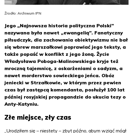
Źrodło: Archiwum IPN
Jego „Najnowsza historia polityczna Polski”
nazywana była nawet „ewangelią”. Fanatyczny
piłsudczyk, dla zachowania obiektywizmu nie bał
się wbrew marszałkowi poprawiać jego teksty, a
także popaść w konflikt z jego żoną. Życie
Władysława Poboga-Malinowskiego kryje też
mroczną tajemnicę, z oskarżeniami o sadyzm, a
nawet morderstwo sowieckiego jeńca. Obóz
jeniecki w Strzałkowie, w którym przez pewien
czas był zastępcą komendanta, posłużył 100 lat
później rosyjskiej propagandzie do ukucia tezy o
Anty-Katyniu.
Złe miejsce, zły czas
„Urodziłem się – niestety – zbyt późno, abym wziąć mógł