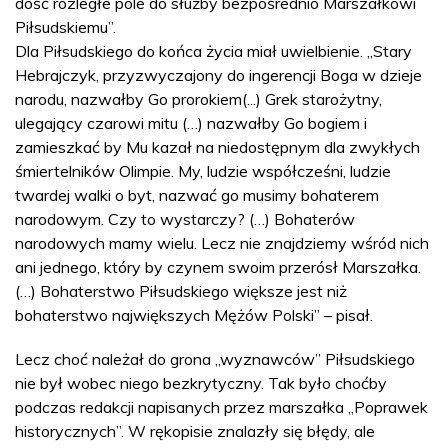
dość rozległe pole do służby bezpośrednio Marszałkowi
Piłsudskiemu”.
Dla Piłsudskiego do końca życia miał uwielbienie. „Stary
Hebrajczyk, przyzwyczajony do ingerencji Boga w dzieje
narodu, nazwałby Go prorokiem(...) Grek starożytny,
ulegający czarowi mitu (…) nazwałby Go bogiem i
zamieszkać by Mu kazał na niedostępnym dla zwykłych
śmiertelników Olimpie. My, ludzie współcześni, ludzie
twardej walki o byt, nazwać go musimy bohaterem
narodowym. Czy to wystarczy? (…) Bohaterów
narodowych mamy wielu. Lecz nie znajdziemy wśród nich
ani jednego, który by czynem swoim przerósł Marszałka.
(…) Bohaterstwo Piłsudskiego większe jest niż
bohaterstwo największych Mężów Polski” – pisał.
Lecz choć należał do grona „wyznawców” Piłsudskiego
nie był wobec niego bezkrytyczny. Tak było choćby
podczas redakcji napisanych przez marszałka „Poprawek
historycznych”. W rękopisie znalazły się błędy, ale