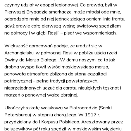
czynny udział w epopei legionowej. Co prawda, byli w
Pierwszej Brygadzie smarkacze, może młodsi ode mnie,
odgradzała mnie od niej jednak ziejąca ogniem linia frontu,
gdyż prawie całą pierwszą wojnę światową spędziłem
na północy i w głębi Rosji” – pisał we wspomnieniach.
Większość opracowań podaje, że urodził się w
Archangielsku, w północnej Rosji w pobliżu ujścia rzeki
Dwiny do Morza Białego. „W domu naszym, co to jak
drobna wyspa tkwił wśród moskiewskiego morza,
panowała atmosfera zbliżona do stanu egzaltacji
patriotycznej – pełna tradycji powstańczych,
nieprzejednanych uczuć dla caratu, nieulękłych tęsknot i
marzeń o ponownej walce zbrojnej.
Ukończył szkołę wojskową w Piotrogrodzie (Sankt
Petersburgu) w stopniu chorążego. W 1917 r.
przydzielony do I Korpusu Polskiego. Aresztowany przez
bolszewików pół roku spędził w moskiewskim więzieniu.