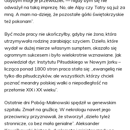
Gdybym mógł je przewidzieć — nigdy bym się nie
odważył na taką imprezę. No, ale Alpy czy Tatry są już za
mną. A mam na-dzieję, że pozostałe górki świętokrzyskie
też pokonam”.
Być może pracy nie ukończyłby, gdyby nie żona, która
utrzymywała rodzinę zarabiając szyciem. Dzieło, które
wydał w dużej mierze własnym sumptem, okazało się
ogromnym sukcesem i było wielokrotnie wznawiane. Jak
powiedział dyr. Instytutu Piłsudskiego w Nowym Jorku –
licząca ponad 1800 stron praca stała się: „ewangelią nie
tylko dla piłsudczyków, ale wszystkich, którzy chcieli
poznać meandry polskiej walki o niepodległość na
przełomie XIX i XX wieku”.
Ostatnie dni Pobóg-Malinowski spędził w genewskim
szpitalu. Zmarł na gruźlicę. W nekrologu nawet jego
przeciwnicy przyznawali, że stworzył „dzieło tyleż
stronnicze, co bez mała genialne”. Aleksander