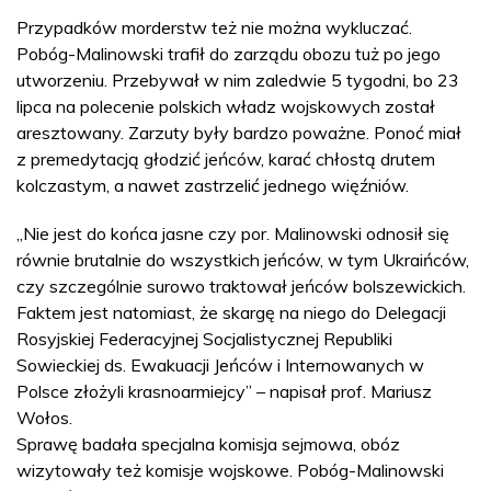
Przypadków morderstw też nie można wykluczać.
Pobóg-Malinowski trafił do zarządu obozu tuż po jego
utworzeniu. Przebywał w nim zaledwie 5 tygodni, bo 23
lipca na polecenie polskich władz wojskowych został
aresztowany. Zarzuty były bardzo poważne. Ponoć miał
z premedytacją głodzić jeńców, karać chłostą drutem
kolczastym, a nawet zastrzelić jednego więźniów.
„Nie jest do końca jasne czy por. Malinowski odnosił się
równie brutalnie do wszystkich jeńców, w tym Ukraińców,
czy szczególnie surowo traktował jeńców bolszewickich.
Faktem jest natomiast, że skargę na niego do Delegacji
Rosyjskiej Federacyjnej Socjalistycznej Republiki
Sowieckiej ds. Ewakuacji Jeńców i Internowanych w
Polsce złożyli krasnoarmiejcy” – napisał prof. Mariusz
Wołos.
Sprawę badała specjalna komisja sejmowa, obóz
wizytowały też komisje wojskowe. Pobóg-Malinowski