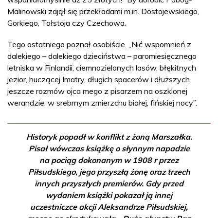
Malinowski zajął się przekładami m.in. Dostojewskiego,
Gorkiego, Tołstoja czy Czechowa.
Tego ostatniego poznał osobiście. „Nić wspomnień z
dalekiego – dalekiego dzieciństwa – paromiesięcznego
letniska w Finlandii, ciemnozielonych lasów, błękitnych
jezior, huczącej Imatry, długich spacerów i dłuższych
jeszcze rozmów ojca mego z pisarzem na oszklonej
werandzie, w srebrnym zmierzchu białej, fińskiej nocy”.
Historyk popadł w konflikt z żoną Marszałka.
Pisał wówczas książkę o słynnym napadzie
na pociąg dokonanym w 1908 r przez
Piłsudskiego, jego przyszłą żonę oraz trzech
innych przyszłych premierów. Gdy przed
wydaniem książki pokazał ją innej
uczestniczce akcji Aleksandrze Piłsudskiej,