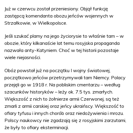
Już w czerwcu został przeniesiony. Objął funkcję
zastępcą komendanta obozu jeńców wojennych w
Strzałkowie, w Wielkopolsce.
Jeśli szukać plamy na jego życiorysie to właśnie tam – w
obozie, który kilkanaście lat temu rosyjska propaganda
nazwała anty-Katyniem. Choć w tej historii pozostaje
wiele niejasności.
Obóz powstał już na początku I wojny światowej,
początkowo jeńców przetrzymywali tam Niemcy. Polacy
przejęli go w 1918 r. Na pobliskim cmentarzu – według
szacunków historyków – leży ok. 7.5 tys. zmarłych.
Większość z nich to żołnierze armii Czerwonej, są też
zmarli z armii carskiej oraz jeńcy ukraińscy. Większość to
ofiary tyfusu i innych chorób oraz niedożywienia i mrozu.
Polscy naukowcy nie zgadzają się z rosyjskimi zarzutami,
że były to ofiary eksterminacji.