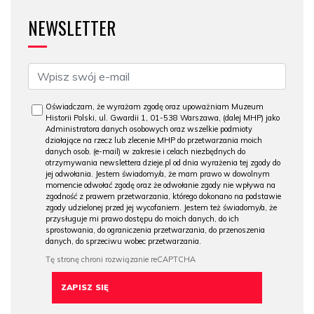
NEWSLETTER
Oświadczam, że wyrażam zgodę oraz upoważniam Muzeum
Historii Polski, ul. Gwardii 1, 01-538 Warszawa, (dalej MHP) jako
Administratora danych osobowych oraz wszelkie podmioty
działające na rzecz lub zlecenie MHP do przetwarzania moich
danych osob. (e-mail) w zakresie i celach niezbędnych do
otrzymywania newslettera dzieje.pl od dnia wyrażenia tej zgody do
jej odwołania. Jestem świadomy/a, że mam prawo w dowolnym
momencie odwołać zgodę oraz że odwołanie zgody nie wpływa na
zgodność z prawem przetwarzania, którego dokonano na podstawie
zgody udzielonej przed jej wycofaniem. Jestem też świadomy/a, że
przysługuje mi prawo dostępu do moich danych, do ich
sprostowania, do ograniczenia przetwarzania, do przenoszenia
danych, do sprzeciwu wobec przetwarzania.