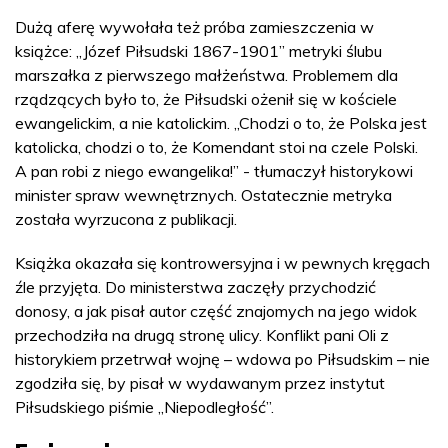
Dużą aferę wywołała też próba zamieszczenia w
książce: „Józef Piłsudski 1867-1901” metryki ślubu
marszałka z pierwszego małżeństwa. Problemem dla
rządzących było to, że Piłsudski ożenił się w kościele
ewangelickim, a nie katolickim. „Chodzi o to, że Polska jest
katolicka, chodzi o to, że Komendant stoi na czele Polski.
A pan robi z niego ewangelika!” - tłumaczył historykowi
minister spraw wewnętrznych. Ostatecznie metryka
została wyrzucona z publikacji.
Książka okazała się kontrowersyjna i w pewnych kręgach
źle przyjęta. Do ministerstwa zaczęły przychodzić
donosy, a jak pisał autor część znajomych na jego widok
przechodziła na drugą stronę ulicy. Konflikt pani Oli z
historykiem przetrwał wojnę – wdowa po Piłsudskim – nie
zgodziła się, by pisał w wydawanym przez instytut
Piłsudskiego piśmie „Niepodległość”.