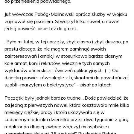
do przeniesienia podwładnego.
Już wówczas Pobóg-Malinowski oprócz służby w wojsku
zajmował się pisaniem. Stworzył kilka nowel, a nawet
jedną powieść, pisał też do gazet.
„Było mi tutaj, w tej uprzęży, zbyt ciasno i zbyt duszno, po
prostu dlatego, że nie mogłem zamknąć swoich
zainteresowań i ambicji w stosunkowo bardzo ciasnym
kole armat, koni i rekrutów, wiecznie tych samych
wykładów oficerskich i ćwiczeń aplikacyjnych. (…) Od
dziecka prawie –równolegle z tęsknotami do powstańczej
szabli –marzyłem o beletrystyce” – pisał po latach.
Początki były jednak bardzo trudne. „Dość powiedzieć, że
za jedną z pierwszych nowel, która kosztowała mnie kilka
miesięcy ciężkiej pracy i która ukazywała się w
codziennym odcinku dziennika przez dwa tygodnie z górą,
redaktor po długiej zwłoce wręczył mi osobiście i
wspaniałomyślnie aż 25 złotych!” By dorobić Pobóg-