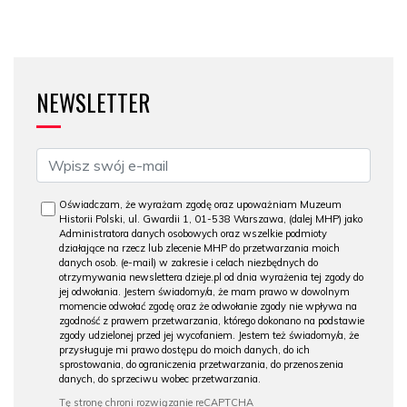
NEWSLETTER
Oświadczam, że wyrażam zgodę oraz upoważniam Muzeum
Historii Polski, ul. Gwardii 1, 01-538 Warszawa, (dalej MHP) jako
Administratora danych osobowych oraz wszelkie podmioty
działające na rzecz lub zlecenie MHP do przetwarzania moich
danych osob. (e-mail) w zakresie i celach niezbędnych do
otrzymywania newslettera dzieje.pl od dnia wyrażenia tej zgody do
jej odwołania. Jestem świadomy/a, że mam prawo w dowolnym
momencie odwołać zgodę oraz że odwołanie zgody nie wpływa na
zgodność z prawem przetwarzania, którego dokonano na podstawie
zgody udzielonej przed jej wycofaniem. Jestem też świadomy/a, że
przysługuje mi prawo dostępu do moich danych, do ich
sprostowania, do ograniczenia przetwarzania, do przenoszenia
danych, do sprzeciwu wobec przetwarzania.