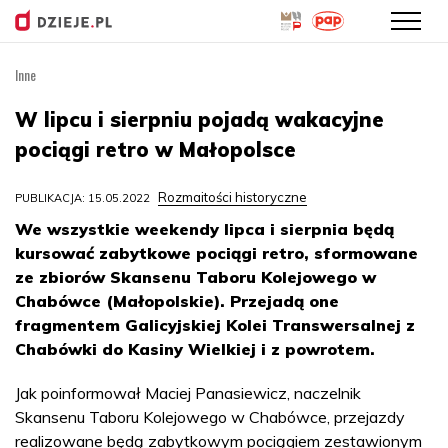
Inne
Przejdź
do
W lipcu i sierpniu pojadą wakacyjne
treści
pociągi retro w Małopolsce
Rozmaitości historyczne
PUBLIKACJA: 15.05.2022
We wszystkie weekendy lipca i sierpnia będą
kursować zabytkowe pociągi retro, sformowane
ze zbiorów Skansenu Taboru Kolejowego w
Chabówce (Małopolskie). Przejadą one
fragmentem Galicyjskiej Kolei Transwersalnej z
Chabówki do Kasiny Wielkiej i z powrotem.
Jak poinformował Maciej Panasiewicz, naczelnik
Skansenu Taboru Kolejowego w Chabówce, przejazdy
realizowane będą zabytkowym pociągiem zestawionym