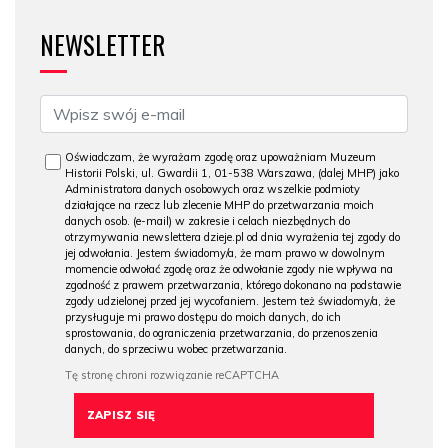
NEWSLETTER
Oświadczam, że wyrażam zgodę oraz upoważniam Muzeum
Historii Polski, ul. Gwardii 1, 01-538 Warszawa, (dalej MHP) jako
Administratora danych osobowych oraz wszelkie podmioty
działające na rzecz lub zlecenie MHP do przetwarzania moich
danych osob. (e-mail) w zakresie i celach niezbędnych do
otrzymywania newslettera dzieje.pl od dnia wyrażenia tej zgody do
jej odwołania. Jestem świadomy/a, że mam prawo w dowolnym
momencie odwołać zgodę oraz że odwołanie zgody nie wpływa na
zgodność z prawem przetwarzania, którego dokonano na podstawie
zgody udzielonej przed jej wycofaniem. Jestem też świadomy/a, że
przysługuje mi prawo dostępu do moich danych, do ich
sprostowania, do ograniczenia przetwarzania, do przenoszenia
danych, do sprzeciwu wobec przetwarzania.