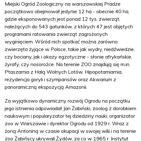
Miejski Ogród Zoologiczny na warszawskiej Pradze
początkowo obejmował jedynie 12 ha - obecnie 40 ha,
gdzie eksponowanych jest ponad 12 tys. zwierząt,
należących do 543 gatunków, z których 47 jest objętych
programami ratowania zwierząt zagrożonych
wyginięciem. Wśród nich spotkać można zarówno
zwierzęta żyjące w Polsce, takie jak wydry, niedźwiedzie,
czy bociany, jak i okazy egzotyczne - słonie afrykańskie,
żyrafy, czy nosorożce. Na terenie ZOO znajdują się m.in.
Ptaszarnia z Halą Wolnych Lotów, Hipopotamiarnia,
rezydencja goryli i szympansów oraz Akwarium z
panoramiczną ekspozycją Amazonii.
Za wyjątkowo dynamiczny rozwój Ogrodu na początku
jego istnienia odpowiadał Jan Żabiński, zoolog z dorobkiem
naukowym i popularyzator tej dziedziny nauki; organizator
zoo w Warszawie i dyrektor Ogrodu od 1929 r. Wraz z
żoną Antoniną w czasie okupacji w swojej wilii i na terenie
zoo Żabińscy ukrywali Żydów, za co w 1965 r. Instytut