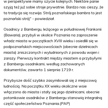
w perspektywie mamy szycie kolejnych. Niektóre panie
szyją też już sobie stroje prywatnie. Bardzo nas cieszy, że
ta tradycja się rozwija. Strój poznańskiego bambra to jest
poznański strój" - powiedział.
Osadnicy z Bambergu, leżącego w południowej Frankonii
(Bawaria), przybyli w okolice Poznania na zaproszenie
władz miasta w początkach XVIII wieku i osiedlili się w
podpoznańskich miejscowościach (obecnie dzielnicach
miasta) zniszczonych i wyludnionych z powodu wojen i
zarazy. Pierwszy kontrakt między miastem a przybyłymi
z Bambergu osadnikami, według zachowanych
dokumentów, zawarto 1 sierpnia 1719 r.
Przybysze dość szybko zasymilowali się z miejscową
ludnością. Na początku XX wieku okoliczne wsie
włączono do miasta i stały się jego dzielnicami, obecnie
potomkowie osadników z Bambergu stanowią integralną
część społeczeństwa Poznania.(PAP)