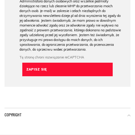
Administratora danych osobowych oraz wszelkie podmioty
działające na rzecz lub zlecenie MHP do przetwarzania moich
danych osob. (e-mail) w zakresie i celach niezbędnych do
otrzymywania newslettera dzieje.pl od dnia wyrażenia tej zgody do
jej odwołania. Jestem świadomy/a, że mam prawo w dowolnym
momencie odwołać zgodę oraz że odwołanie zgody nie wpływa na
zgodność z prawem przetwarzania, którego dokonano na podstawie
zgody udzielonej przed jej wycofaniem. Jestem też świadomy/a, że
przysługuje mi prawo dostępu do moich danych, do ich
sprostowania, do ograniczenia przetwarzania, do przenoszenia
danych, do sprzeciwu wobec przetwarzania.
COPYRIGHT