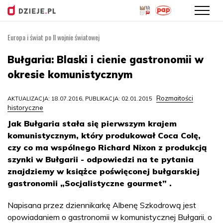
Europa i świat po II wojnie światowej
Przejdź
do
Bułgaria: Blaski i cienie gastronomii w
treści
okresie komunistycznym
Rozmaitości
AKTUALIZACJA: 18.07.2016, PUBLIKACJA: 02.01.2015
historyczne
Jak Bułgaria stała się pierwszym krajem
komunistycznym, który produkował Coca Colę,
czy co ma wspólnego Richard Nixon z produkcją
szynki w Bułgarii - odpowiedzi na te pytania
znajdziemy w książce poświęconej bułgarskiej
gastronomii „Socjalistyczne gourmet” .
Napisana przez dziennikarkę Albenę Szkodrową jest
opowiadaniem o gastronomii w komunistycznej Bułgarii, o