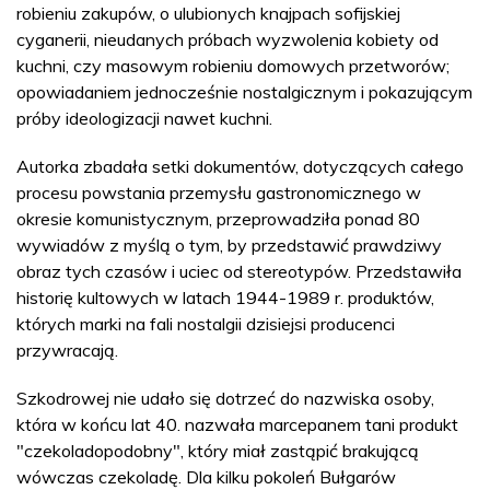
robieniu zakupów, o ulubionych knajpach sofijskiej
cyganerii, nieudanych próbach wyzwolenia kobiety od
kuchni, czy masowym robieniu domowych przetworów;
opowiadaniem jednocześnie nostalgicznym i pokazującym
próby ideologizacji nawet kuchni.
Autorka zbadała setki dokumentów, dotyczących całego
procesu powstania przemysłu gastronomicznego w
okresie komunistycznym, przeprowadziła ponad 80
wywiadów z myślą o tym, by przedstawić prawdziwy
obraz tych czasów i uciec od stereotypów. Przedstawiła
historię kultowych w latach 1944-1989 r. produktów,
których marki na fali nostalgii dzisiejsi producenci
przywracają.
Szkodrowej nie udało się dotrzeć do nazwiska osoby,
która w końcu lat 40. nazwała marcepanem tani produkt
"czekoladopodobny", który miał zastąpić brakującą
wówczas czekoladę. Dla kilku pokoleń Bułgarów