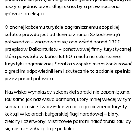
ruszyła, jednak przez długi okres była przeznaczona
głównie na eksport.
O znanej każdemu turyście zagranicznemu szopskiej
sałatce prawda jest od dawna znana i Szkodrowa ją
potwierdza – znajdowała się ona wśród ponad 1300
przepisów Bałkanturistu – państwowej firmy turystycznej,
która powstała w końcu lat 50. i miała na celu rozwój
turystyki zagranicznej. Sałatka szopska miała konkurować
z greckim odpowiednikiem i skutecznie to zadanie spełnia
przez ponad pół wieku.
Nazwiska wynalazcy szkopskiej sałatki nie zapamiętano,
tak samo jak nazwiska barmana, który mniej więcej w tym
samym czasie stworzył koszmar zagranicznego turysty –
koktajl w kolorach bułgarskiej flagi narodowej – biały,
zielony i czerwony. Mistrzowie potrafili nalać trunki tak, by
się nie mieszały i pito je po kolei.