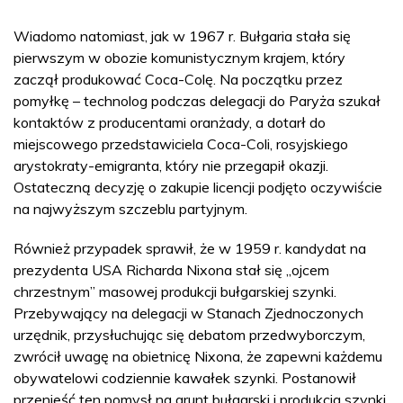
Wiadomo natomiast, jak w 1967 r. Bułgaria stała się
pierwszym w obozie komunistycznym krajem, który
zaczął produkować Coca-Colę. Na początku przez
pomyłkę – technolog podczas delegacji do Paryża szukał
kontaktów z producentami oranżady, a dotarł do
miejscowego przedstawiciela Coca-Coli, rosyjskiego
arystokraty-emigranta, który nie przegapił okazji.
Ostateczną decyzję o zakupie licencji podjęto oczywiście
na najwyższym szczeblu partyjnym.
Również przypadek sprawił, że w 1959 r. kandydat na
prezydenta USA Richarda Nixona stał się „ojcem
chrzestnym” masowej produkcji bułgarskiej szynki.
Przebywający na delegacji w Stanach Zjednoczonych
urzędnik, przysłuchując się debatom przedwyborczym,
zwrócił uwagę na obietnicę Nixona, że zapewni każdemu
obywatelowi codziennie kawałek szynki. Postanowił
przenieść ten pomysł na grunt bułgarski i produkcja szynki