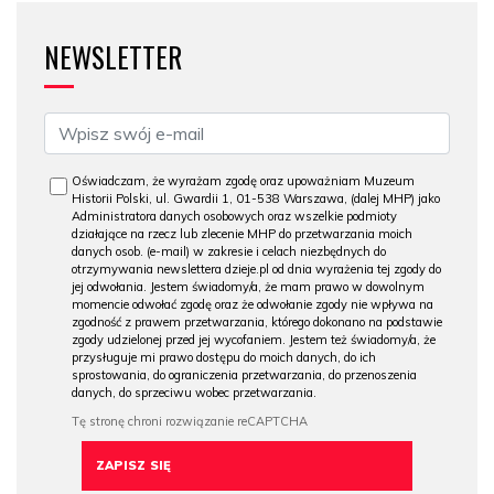
NEWSLETTER
Oświadczam, że wyrażam zgodę oraz upoważniam Muzeum
Historii Polski, ul. Gwardii 1, 01-538 Warszawa, (dalej MHP) jako
Administratora danych osobowych oraz wszelkie podmioty
działające na rzecz lub zlecenie MHP do przetwarzania moich
danych osob. (e-mail) w zakresie i celach niezbędnych do
otrzymywania newslettera dzieje.pl od dnia wyrażenia tej zgody do
jej odwołania. Jestem świadomy/a, że mam prawo w dowolnym
momencie odwołać zgodę oraz że odwołanie zgody nie wpływa na
zgodność z prawem przetwarzania, którego dokonano na podstawie
zgody udzielonej przed jej wycofaniem. Jestem też świadomy/a, że
przysługuje mi prawo dostępu do moich danych, do ich
sprostowania, do ograniczenia przetwarzania, do przenoszenia
danych, do sprzeciwu wobec przetwarzania.