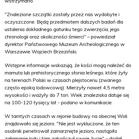
wstrzymano.
"Znalezione szczątki zostały przez nas wydobyte i
oczyszczone. Będą przedmiotem dalszych badań dla
ustalenia dokładnego gatunku tego zwierzęcia, jego
chronologii oraz okoliczności śmierci" – powiedział
dyrektor Państwowego Muzeum Archeologicznego w
Warszawie Wojciech Brzeziński.
Wstępne informacje wskazują, że kości mogą należeć do
mamuta lub prehistorycznego słonia leśnego, które żyły
na terenach Polski w czasach plejstocenu (zwanego
często epoką lodowcową). Mierzyły nawet 4,5 metra
wysokości i ważyły do 7 ton. Wiek znaleziska datuje się
na 100-120 tysięcy lat - podano w komunikacie.
W tamtych czasach w rejonie budowy na obecnej Woli
znajdowało się jezioro. "Nie jest wykluczone, że ten
osobnik penetrował zamarznięte jezioro, nastąpiło
załamanie lodu i tam zakończył swoje życie" – dodał