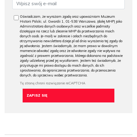
Oświadczam, że wyrażam zgodę oraz upoważniam Muzeum
Historii Polski, ul. Gwardii 1, 01-538 Warszawa, (dalej MHP) jako
Administratora danych osobowych oraz wszelkie podmioty
działające na rzecz lub zlecenie MHP do przetwarzania moich
danych osob. (e-mail) w zakresie i celach niezbędnych do
otrzymywania newslettera dzieje.pl od dnia wyrażenia tej zgody do
jej odwołania. Jestem świadomy/a, że mam prawo w dowolnym
momencie odwołać zgodę oraz że odwołanie zgody nie wpływa na
zgodność z prawem przetwarzania, którego dokonano na podstawie
zgody udzielonej przed jej wycofaniem. Jestem też świadomy/a, że
przysługuje mi prawo dostępu do moich danych, do ich
sprostowania, do ograniczenia przetwarzania, do przenoszenia
danych, do sprzeciwu wobec przetwarzania.