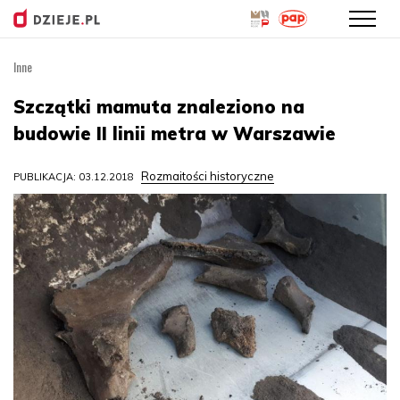
Inne
Przejdź
do
Szczątki mamuta znaleziono na
treści
budowie II linii metra w Warszawie
Rozmaitości historyczne
PUBLIKACJA: 03.12.2018