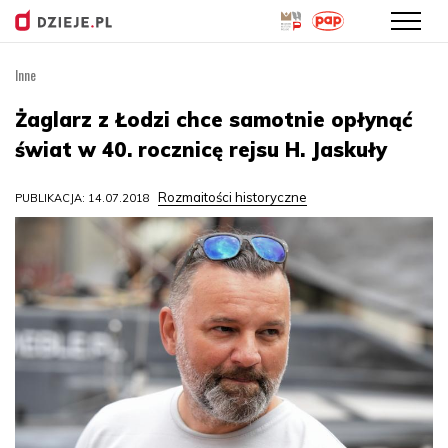
Inne
Przejdź
do
Żaglarz z Łodzi chce samotnie opłynąć
treści
świat w 40. rocznicę rejsu H. Jaskuły
Rozmaitości historyczne
PUBLIKACJA: 14.07.2018