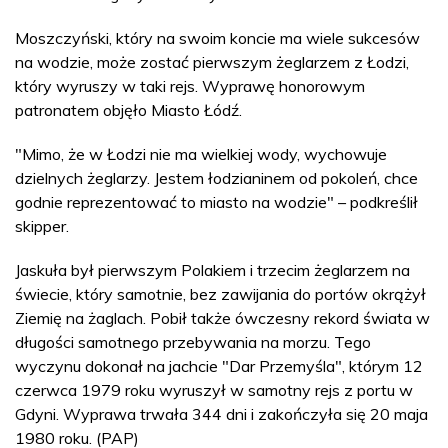
Moszczyński, który na swoim koncie ma wiele sukcesów
na wodzie, może zostać pierwszym żeglarzem z Łodzi,
który wyruszy w taki rejs. Wyprawę honorowym
patronatem objęło Miasto Łódź.
"Mimo, że w Łodzi nie ma wielkiej wody, wychowuje
dzielnych żeglarzy. Jestem łodzianinem od pokoleń, chce
godnie reprezentować to miasto na wodzie" – podkreślił
skipper.
Jaskuła był pierwszym Polakiem i trzecim żeglarzem na
świecie, który samotnie, bez zawijania do portów okrążył
Ziemię na żaglach. Pobił także ówczesny rekord świata w
długości samotnego przebywania na morzu. Tego
wyczynu dokonał na jachcie "Dar Przemyśla", którym 12
czerwca 1979 roku wyruszył w samotny rejs z portu w
Gdyni. Wyprawa trwała 344 dni i zakończyła się 20 maja
1980 roku. (PAP)