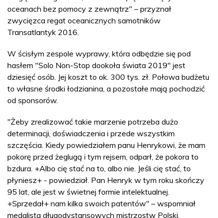
oceanach bez pomocy z zewnątrz" – przyznał
zwycięzca regat oceanicznych samotników
Transatlantyk 2016.
W ścisłym zespole wyprawy, która odbędzie się pod
hasłem "Solo Non-Stop dookoła świata 2019" jest
dziesięć osób. Jej koszt to ok. 300 tys. zł. Połowa budżetu
to własne środki łodzianina, a pozostałe mają pochodzić
od sponsorów.
"Żeby zrealizować takie marzenie potrzeba dużo
determinacji, doświadczenia i przede wszystkim
szczęścia. Kiedy powiedziałem panu Henrykowi, że mam
pokorę przed żeglugą i tym rejsem, odparł, że pokora to
bzdura. +Albo cię stać na to, albo nie. Jeśli cię stać, to
płyniesz+ - powiedział. Pan Henryk w tym roku skończy
95 lat, ale jest w świetnej formie intelektualnej.
+Sprzedał+ nam kilka swoich patentów" – wspomniał
medalista długodystansowych mistrzostw Polski.