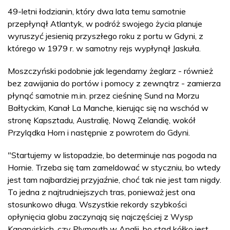
49-letni łodzianin, który dwa lata temu samotnie
przepłynął Atlantyk, w podróż swojego życia planuje
wyruszyć jesienią przyszłego roku z portu w Gdyni, z
którego w 1979 r. w samotny rejs wypłynął Jaskuła.
Moszczyński podobnie jak legendarny żeglarz - również
bez zawijania do portów i pomocy z zewnątrz - zamierza
płynąć samotnie m.in. przez cieśninę Sund na Morzu
Bałtyckim, Kanał La Manche, kierując się na wschód w
stronę Kapsztadu, Australię, Nową Zelandię, wokół
Przylądka Horn i następnie z powrotem do Gdyni.
"Startujemy w listopadzie, bo determinuje nas pogoda na
Hornie. Trzeba się tam zameldować w styczniu, bo wtedy
jest tam najbardziej przyjaźnie, choć tak nie jest tam nigdy.
To jedna z najtrudniejszych tras, ponieważ jest ona
stosunkowo długa. Wszystkie rekordy szybkości
opłynięcia globu zaczynają się najczęściej z Wysp
Kanaryjskich, czy Plymouth w Anglii, bo stąd kółko jest