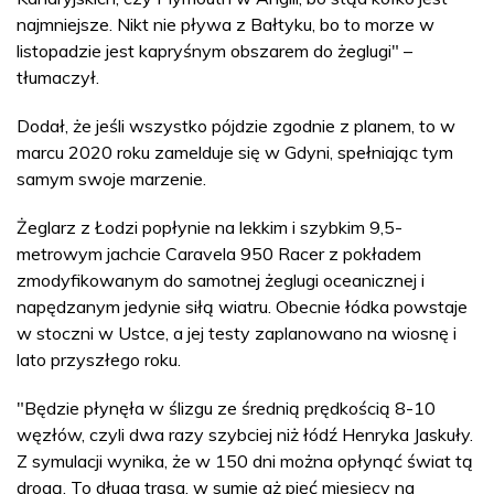
najmniejsze. Nikt nie pływa z Bałtyku, bo to morze w
listopadzie jest kapryśnym obszarem do żeglugi" –
tłumaczył.
Dodał, że jeśli wszystko pójdzie zgodnie z planem, to w
marcu 2020 roku zamelduje się w Gdyni, spełniając tym
samym swoje marzenie.
Żeglarz z Łodzi popłynie na lekkim i szybkim 9,5-
metrowym jachcie Caravela 950 Racer z pokładem
zmodyfikowanym do samotnej żeglugi oceanicznej i
napędzanym jedynie siłą wiatru. Obecnie łódka powstaje
w stoczni w Ustce, a jej testy zaplanowano na wiosnę i
lato przyszłego roku.
"Będzie płynęła w ślizgu ze średnią prędkością 8-10
węzłów, czyli dwa razy szybciej niż łódź Henryka Jaskuły.
Z symulacji wynika, że w 150 dni można opłynąć świat tą
drogą. To długa trasa, w sumie aż pięć miesięcy na