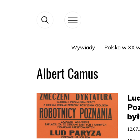
Wywiady
Polska w XX w
Search
Albert Camus
Lud
Po
był
12.07