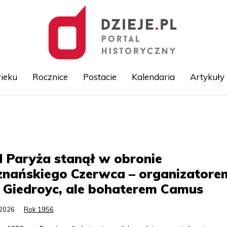
ieku
Rocznice
Postacie
Kalendaria
Artykuły
Przejdź
do
treści
 Paryża stanął w obronie
znańskiego Czerwca – organizatore
 Giedroyc, ale bohaterem Camus
.2026
Rok 1956