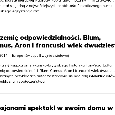
u, laureat literackiej Nagrody Nobla, autor "Dżumy" i "Mitu Syzyfa".
stał się jedną z najważniejszych osobistości filozoficznego nurtu
uskiego egzystencjalizmu.
zemię odpowiedzialności. Blum,
us, Aron i francuski wiek dwudzies
.2014
Europa i świat po II wojnie światowej
ła się książka amerykańsko-brytyjskiego historyka Tony'ego Judta
mię odpowiedzialności. Blum, Camus, Aron i francuski wiek dwudzies
branych przykładach autor zastanawia się nad rolą intelektualistó
 publicznym społeczeństwa.
osjanami spektakl w swoim domu w