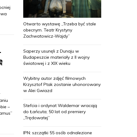
cniej
łowa
Otwarto wystawę „Trzeba być stale
obecnym. Teatr Krystyny
Zachwatowicz-Wajdy”
–
Saperzy usunęli z Dunaju w
Budapeszcie materiały z II wojny
ę
światowej i z XIX wieku
Wybitny autor zdjęć filmowych
Krzysztof Ptak zostanie uhonorowany
w Alei Gwiazd
w
aniu
Stefcia i ordynat Waldemar wracają
bie –
do Łańcuta; 50 lat od premiery
Camus”
„Trędowatej”
IPN: szczątki 55 osób odnalezione