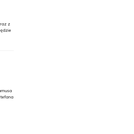
raz z
będzie
Camusa
Stefana