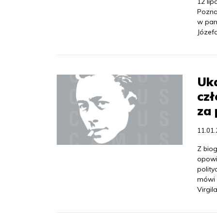
12 lip
Pozna
w pam
Józef
Uka
cz
za
11.01
Z bio
opowi
polit
mówi 
Virgil