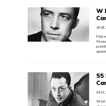
W P
Ca
26.06
Park 
Strzes
prześ
upami
55 
Ca
04.01
55 lat