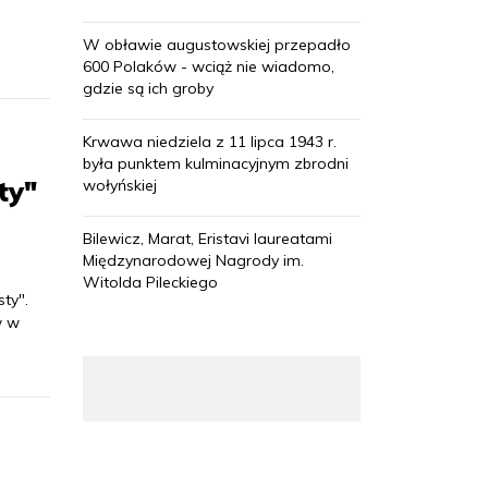
W obławie augustowskiej przepadło
600 Polaków - wciąż nie wiadomo,
gdzie są ich groby
Krwawa niedziela z 11 lipca 1943 r.
była punktem kulminacyjnym zbrodni
ty"
wołyńskiej
Bilewicz, Marat, Eristavi laureatami
Międzynarodowej Nagrody im.
Witolda Pileckiego
ty".
w w