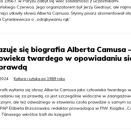
ca 1956 r. w Paryżu odbył się wiec solidarności z uczestnikami
ńskiego Czerwca. Jego organizatorem był Jerzy Giedroyc, ale najmo
ięci utkwiły słowa Alberta Camusa. Słynny pisarz skomentował s
a Cyrankiewicza o „odrąbywaniu rąk”.
zuje się biografia Alberta Camusa 
łowieka twardego w opowiadaniu si
 prawdą
.2024
Kultura i sztuka po 1989 roku
grafii wyłania się obraz Alberta Camusa jako człowieka twardego 
adaniu się za prawdą, co jest szczególnie widoczne w zaangażow
ycznym, ale też odważnego w stawieniu czoła prawdzie o samym so
PAP Elżbieta Brzozowska, redaktor prowadząca w PIW. Książka „
a Tănasego wkrótce trafi do księgarń.