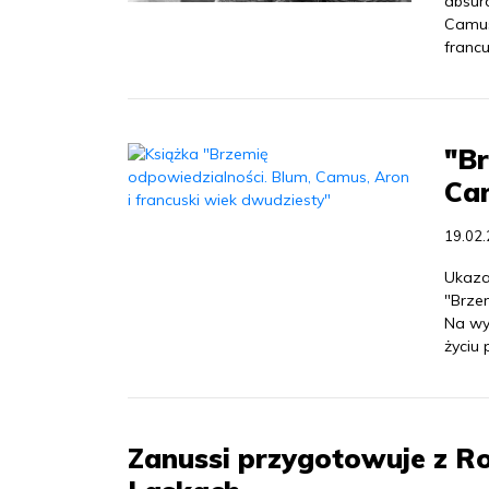
absurd
Camus 
franc
"Br
Cam
19.02
Ukaza
"Brze
Na wy
życiu
Zanussi przygotowuje z R