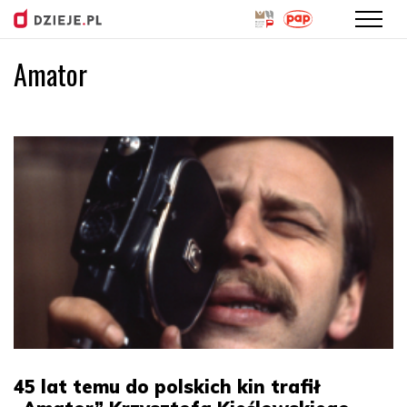
Amator
Przejdź
do
treści
45 lat temu do polskich kin trafił