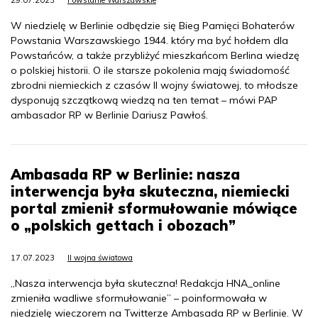
29.07.2023
Powstanie Warszawskie
W niedzielę w Berlinie odbędzie się Bieg Pamięci Bohaterów
Powstania Warszawskiego 1944. który ma być hołdem dla
Powstańców, a także przybliżyć mieszkańcom Berlina wiedzę
o polskiej historii. O ile starsze pokolenia mają świadomość
zbrodni niemieckich z czasów II wojny światowej, to młodsze
dysponują szczątkową wiedzą na ten temat – mówi PAP
ambasador RP w Berlinie Dariusz Pawłoś.
Ambasada RP w Berlinie: nasza
interwencja była skuteczna, niemiecki
portal zmienił sformułowanie mówiące
o „polskich gettach i obozach”
17.07.2023
II wojna światowa
„Nasza interwencja była skuteczna! Redakcja HNA_online
zmieniła wadliwe sformułowanie” – poinformowała w
niedzielę wieczorem na Twitterze Ambasada RP w Berlinie. W