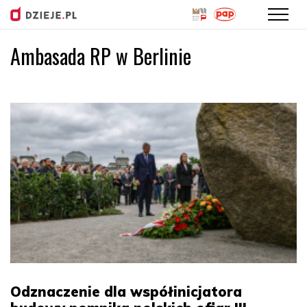
Ambasada RP w Berlinie
Przejdź
do
treści
Odznaczenie dla współinicjatora