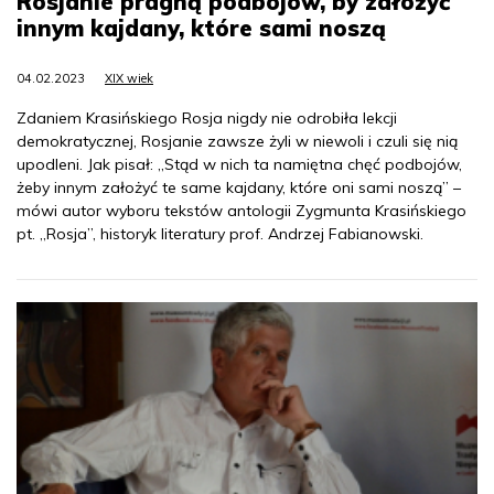
Rosjanie pragną podbojów, by założyć
innym kajdany, które sami noszą
04.02.2023
XIX wiek
Zdaniem Krasińskiego Rosja nigdy nie odrobiła lekcji
demokratycznej, Rosjanie zawsze żyli w niewoli i czuli się nią
upodleni. Jak pisał: „Stąd w nich ta namiętna chęć podbojów,
żeby innym założyć te same kajdany, które oni sami noszą” –
mówi autor wyboru tekstów antologii Zygmunta Krasińskiego
pt. „Rosja”, historyk literatury prof. Andrzej Fabianowski.