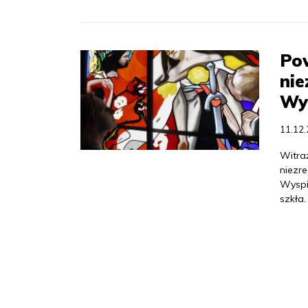
Pow
nie
Wy
11.12
Witra
niezr
Wyspi
szkła.