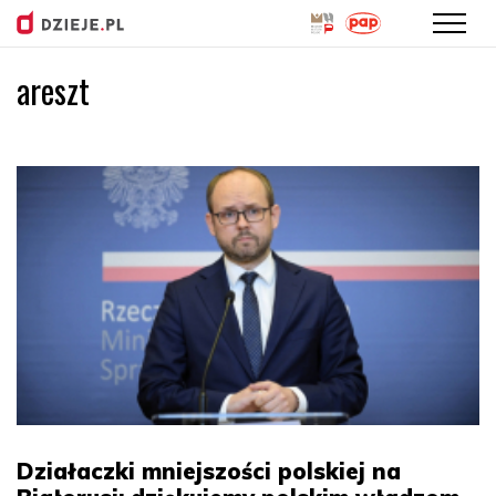
areszt
Przejdź
do
treści
Działaczki mniejszości polskiej na