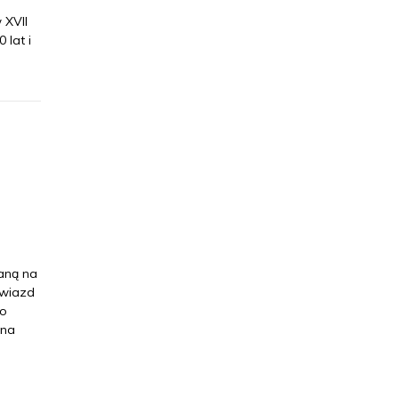
 XVII
 lat i
aną na
gwiazd
no
 na