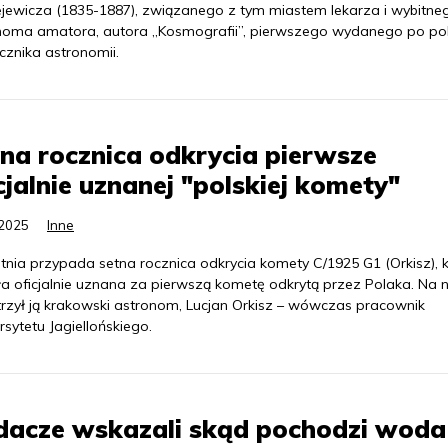
ejewicza (1835-1887), związanego z tym miastem lekarza i wybitne
noma amatora, autora „Kosmografii”, pierwszego wydanego po po
cznika astronomii.
na rocznica odkrycia pierwsze
cjalnie uznanej "polskiej komety"
.2025
Inne
tnia przypada setna rocznica odkrycia komety C/1925 G1 (Orkisz), 
ła oficjalnie uznana za pierwszą kometę odkrytą przez Polaka. Na n
rzył ją krakowski astronom, Lucjan Orkisz – wówczas pracownik
sytetu Jagiellońskiego.
dacze wskazali skąd pochodzi woda