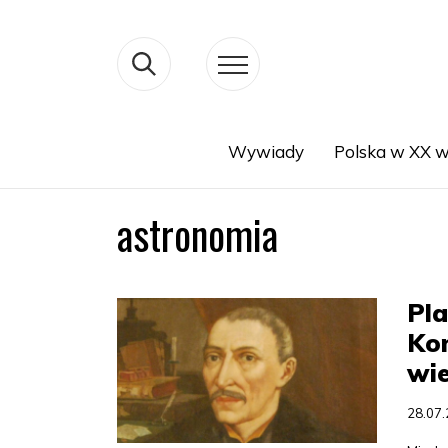
Wywiady
Polska w XX w
Search
astronomia
Pla
Kom
wi
28.07