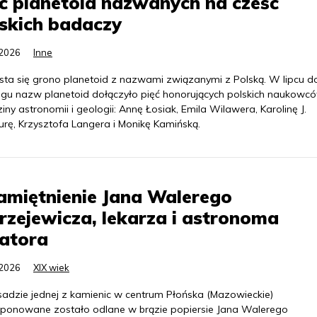
ć planetoid nazwanych na cześć
skich badaczy
.2026
Inne
sta się grono planetoid z nazwami związanymi z Polską. W lipcu d
ogu nazw planetoid dołączyło pięć honorujących polskich naukowc
iny astronomii i geologii: Annę Łosiak, Emila Wilawera, Karolinę J.
urę, Krzysztofa Langera i Monikę Kamińską.
miętnienie Jana Walerego
rzejewicza, lekarza i astronoma
atora
.2026
XIX wiek
sadzie jednej z kamienic w centrum Płońska (Mazowieckie)
ponowane zostało odlane w brązie popiersie Jana Walerego