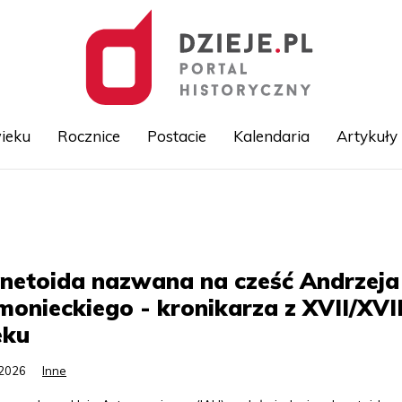
ieku
Rocznice
Postacie
Kalendaria
Artykuły
Przejdź
do
treści
netoida nazwana na cześć Andrzeja
onieckiego - kronikarza z XVII/XVII
eku
.2026
Inne