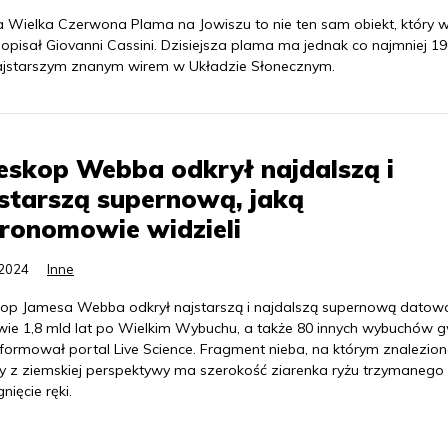
a Wielka Czerwona Plama na Jowiszu to nie ten sam obiekt, który w
opisał Giovanni Cassini. Dzisiejsza plama ma jednak co najmniej 190
najstarszym znanym wirem w Układzie Słonecznym.
eskop Webba odkrył najdalszą i
starszą supernową, jaką
ronomowie widzieli
.2024
Inne
kop Jamesa Webba odkrył najstarszą i najdalszą supernową datow
wie 1,8 mld lat po Wielkim Wybuchu, a także 80 innych wybuchów 
nformował portal Live Science. Fragment nieba, na którym znalezio
ty z ziemskiej perspektywy ma szerokość ziarenka ryżu trzymanego
nięcie ręki.