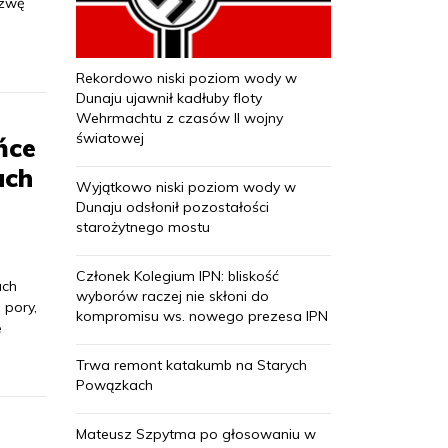
azwę
,
Rekordowo niski poziom wody w
Dunaju ujawnił kadłuby floty
Wehrmachtu z czasów II wojny
światowej
ńce
ach
Wyjątkowo niski poziom wody w
Dunaju odsłonił pozostałości
starożytnego mostu
Członek Kolegium IPN: bliskość
ach
wyborów raczej nie skłoni do
 pory,
kompromisu ws. nowego prezesa IPN
e
Trwa remont katakumb na Starych
Powązkach
Mateusz Szpytma po głosowaniu w