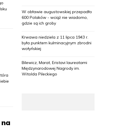
go
lsku
W obławie augustowskiej przepadło
600 Polaków - wciąż nie wiadomo,
gdzie są ich groby
Krwawa niedziela z 11 lipca 1943 r.
była punktem kulminacyjnym zbrodni
wołyńskiej
Bilewicz, Marat, Eristavi laureatami
Międzynarodowej Nagrody im.
Witolda Pileckiego
która
iebie
 na