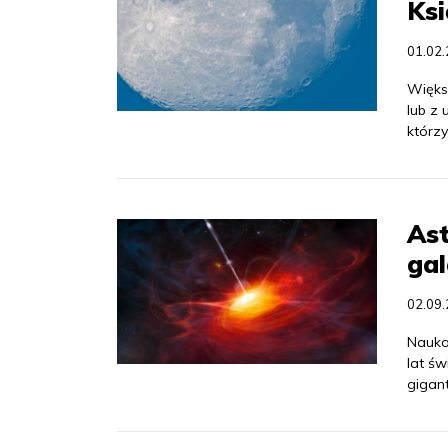
Ksi
01.02
Więks
lub z 
którz
As
gal
02.09
Nauko
lat św
gigan