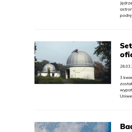
Jędrz
astro
podrę
Set
ofi
28.03
3 kwie
zosta
wypat
Uniwer
Ba