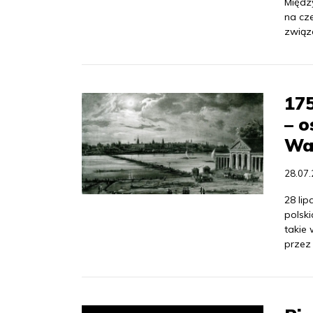
Międz
na cze
związ
175
– o
Wa
28.07
28 li
polski
takie 
przez