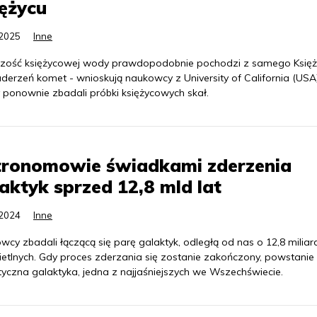
ężycu
.2025
Inne
zość księżycowej wody prawdopodobnie pochodzi z samego Księ
uderzeń komet - wnioskują naukowcy z University of California (USA)
y ponownie zbadali próbki księżycowych skał.
tronomowie świadkami zderzenia
aktyk sprzed 12,8 mld lat
.2024
Inne
wcy zbadali łączącą się parę galaktyk, odległą od nas o 12,8 milia
ietlnych. Gdy proces zderzania się zostanie zakończony, powstanie
tyczna galaktyka, jedna z najjaśniejszych we Wszechświecie.