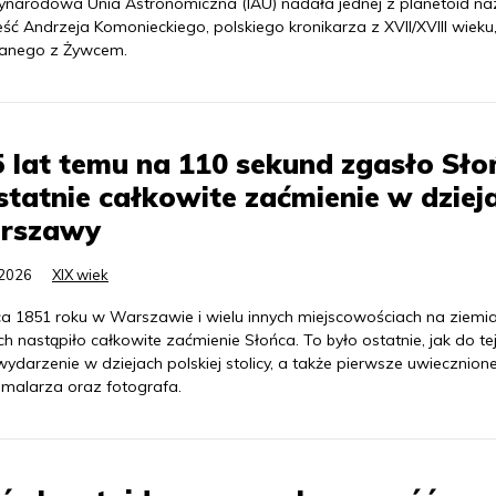
ynarodowa Unia Astronomiczna (IAU) nadała jednej z planetoid n
ść Andrzeja Komonieckiego, polskiego kronikarza z XVII/XVIII wieku
anego z Żywcem.
 lat temu na 110 sekund zgasło Sło
statnie całkowite zaćmienie w dziej
rszawy
.2026
XIX wiek
pca 1851 roku w Warszawie i wielu innych miejscowościach na ziemi
ch nastąpiło całkowite zaćmienie Słońca. To było ostatnie, jak do tej
wydarzenie w dziejach polskiej stolicy, a także pierwsze uwiecznion
 malarza oraz fotografa.