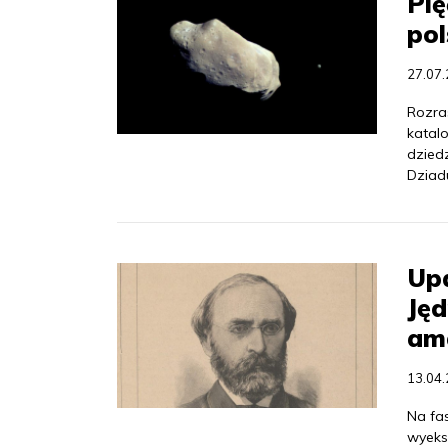
Pię
pol
27.07
Rozra
katal
dziedz
Dziad
Upa
Jęd
am
13.04
Na fa
wyeks