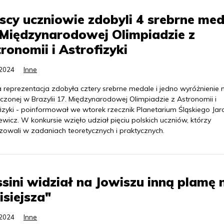
scy uczniowie zdobyli 4 srebrne med
Międzynarodowej Olimpiadzie z
ronomii i Astrofizyki
.2024
Inne
a reprezentacja zdobyła cztery srebrne medale i jedno wyróżnienie 
czonej w Brazylii 17. Międzynarodowej Olimpiadzie z Astronomii i
fizyki - poinformował we wtorek rzecznik Planetarium Śląskiego Ja
ewicz. W konkursie wzięło udział pięciu polskich uczniów, którzy
izowali w zadaniach teoretycznych i praktycznych.
sini widział na Jowiszu inną plamę n
isiejsza"
.2024
Inne