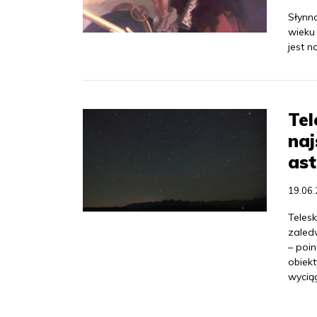
Słynn
wieku 
jest 
Tel
naj
ast
19.06
Teles
zaled
– poi
obiek
wyciąg